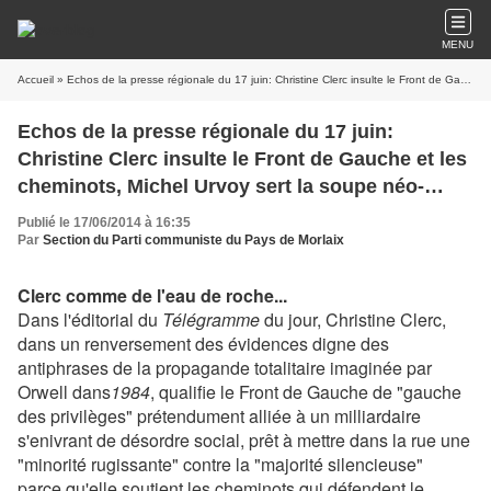
MENU
Accueil
» Echos de la presse régionale du 17 juin: Christine Clerc insulte le Front de Gauche et les cheminots, Michel Urvoy sert la soupe néo-libérale...
Echos de la presse régionale du 17 juin:
Christine Clerc insulte le Front de Gauche et les
cheminots, Michel Urvoy sert la soupe néo-
libérale...
Publié le 17/06/2014 à 16:35
Par
Section du Parti communiste du Pays de Morlaix
Clerc comme de l'eau de roche...
Dans l'éditorial du
Télégramme
du jour, Christine Clerc
,
dans un renversement des évidences digne des
antiphrases de la propagande totalitaire imaginée par
Orwell dans
1984
, qualifie le Front de Gauche de "gauche
des privilèges" prétendument alliée à un milliardaire
s'enivrant de désordre social, prêt à mettre dans la rue une
"minorité rugissante" contre la "majorité silencieuse"
parce qu'elle soutient les cheminots qui défendent le