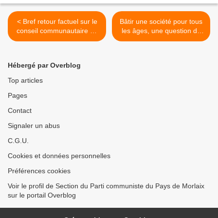
< Bref retour factuel sur le
Bâtir une société pour tous
conseil communautaire du
les âges, une question de
16 juin 2014, par Ismaël
solidarité! >
Dupont
Hébergé par Overblog
Top articles
Pages
Contact
Signaler un abus
C.G.U.
Cookies et données personnelles
Préférences cookies
Voir le profil de Section du Parti communiste du Pays de Morlaix
sur le portail Overblog