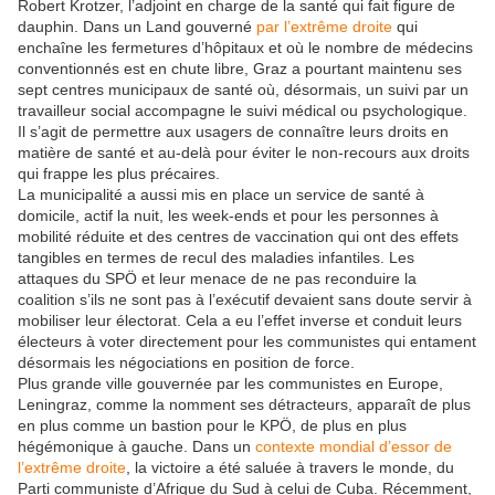
Robert Krotzer, l’adjoint en charge de la santé qui fait figure de
dauphin. Dans un Land gouverné
par l’extrême droite
qui
enchaîne les fermetures d’hôpitaux et où le nombre de médecins
conventionnés est en chute libre, Graz a pourtant maintenu ses
sept centres municipaux de santé où, désormais, un suivi par un
travailleur social accompagne le suivi médical ou psychologique.
Il s’agit de permettre aux usagers de connaître leurs droits en
matière de santé et au-delà pour éviter le non-recours aux droits
qui frappe les plus précaires.
La municipalité a aussi mis en place un service de santé à
domicile, actif la nuit, les week-ends et pour les personnes à
mobilité réduite et des centres de vaccination qui ont des effets
tangibles en termes de recul des maladies infantiles. Les
attaques du SPÖ et leur menace de ne pas reconduire la
coalition s’ils ne sont pas à l’exécutif devaient sans doute servir à
mobiliser leur électorat. Cela a eu l’effet inverse et conduit leurs
électeurs à voter directement pour les communistes qui entament
désormais les négociations en position de force.
Plus grande ville gouvernée par les communistes en Europe,
Leningraz, comme la nomment ses détracteurs, apparaît de plus
en plus comme un bastion pour le KPÖ, de plus en plus
hégémonique à gauche. Dans un
contexte mondial d’essor de
l’extrême droite
, la victoire a été saluée à travers le monde, du
Parti communiste d’Afrique du Sud à celui de Cuba. Récemment,