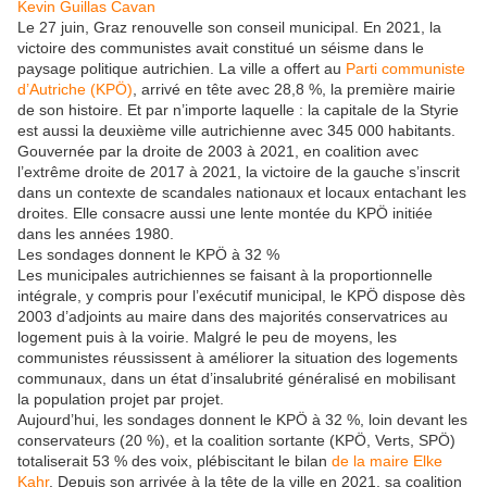
Kevin Guillas Cavan
Le 27 juin, Graz renouvelle son conseil municipal. En 2021, la
victoire des communistes avait constitué un séisme dans le
paysage politique autrichien. La ville a offert au
Parti communiste
d’Autriche (KPÖ)
, arrivé en tête avec 28,8 %, la première mairie
de son histoire. Et par n’importe laquelle : la capitale de la Styrie
est aussi la deuxième ville autrichienne avec 345 000 habitants.
Gouvernée par la droite de 2003 à 2021, en coalition avec
l’extrême droite de 2017 à 2021, la victoire de la gauche s’inscrit
dans un contexte de scandales nationaux et locaux entachant les
droites. Elle consacre aussi une lente montée du KPÖ initiée
dans les années 1980.
Les sondages donnent le KPÖ à 32 %
Les municipales autrichiennes se faisant à la proportionnelle
intégrale, y compris pour l’exécutif municipal, le KPÖ dispose dès
2003 d’adjoints au maire dans des majorités conservatrices au
logement puis à la voirie. Malgré le peu de moyens, les
communistes réussissent à améliorer la situation des logements
communaux, dans un état d’insalubrité généralisé en mobilisant
la population projet par projet.
Aujourd’hui, les sondages donnent le KPÖ à 32 %, loin devant les
conservateurs (20 %), et la coalition sortante (KPÖ, Verts, SPÖ)
totaliserait 53 % des voix, plébiscitant le bilan
de la maire Elke
Kahr
. Depuis son arrivée à la tête de la ville en 2021, sa coalition