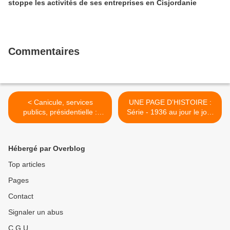
stoppe les activités de ses entreprises en Cisjordanie
Commentaires
< Canicule, services
UNE PAGE D’HISTOIRE :
publics, présidentielle :
Série - 1936 au jour le jour
Fabien Roussel face à
#1 >
Apolline de Malherbe (BFM
TV)
Hébergé par Overblog
Top articles
Pages
Contact
Signaler un abus
C.G.U.