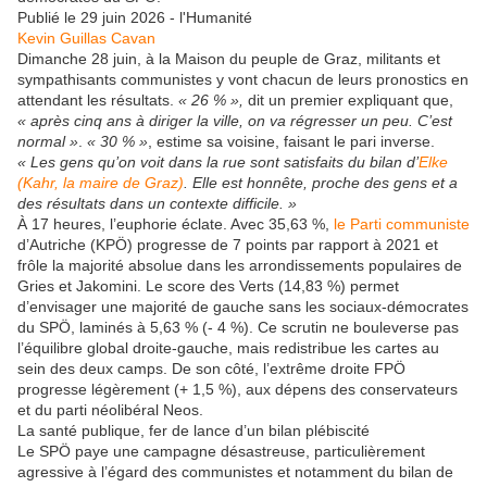
Publié le 29 juin 2026 - l'Humanité
Kevin Guillas Cavan
Dimanche 28 juin, à la Maison du peuple de Graz, militants et
sympathisants communistes y vont chacun de leurs pronostics en
attendant les résultats.
« 26 % »,
dit un premier expliquant que,
« après cinq ans à diriger la ville, on va régresser un peu. C’est
normal »
.
« 30 % »
, estime sa voisine, faisant le pari inverse.
« Les gens qu’on voit dans la rue sont satisfaits du bilan d’
Elke
(Kahr, la maire de Graz)
. Elle est honnête, proche des gens et a
des résultats dans un contexte difficile. »
À 17 heures, l’euphorie éclate. Avec 35,63 %,
le Parti communiste
d’Autriche (KPÖ) progresse de 7 points par rapport à 2021 et
frôle la majorité absolue dans les arrondissements populaires de
Gries et Jakomini. Le score des Verts (14,83 %) permet
d’envisager une majorité de gauche sans les sociaux-démocrates
du SPÖ, laminés à 5,63 % (- 4 %). Ce scrutin ne bouleverse pas
l’équilibre global droite-gauche, mais redistribue les cartes au
sein des deux camps. De son côté, l’extrême droite FPÖ
progresse légèrement (+ 1,5 %), aux dépens des conservateurs
et du parti néolibéral Neos.
La santé publique, fer de lance d’un bilan plébiscité
Le SPÖ paye une campagne désastreuse, particulièrement
agressive à l’égard des communistes et notamment du bilan de