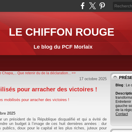
LE CHIFFON ROUGE
Le blog du PCF Morlaix
e Chapa,...
Que retenir du de la déclaration... >>
PRÉS
17 octobre 2025
Blog
: Le
isés pour arracher des victoires !
Descript
transforma
Entretenir
gauche so
de la régi
bre 2025
Contact
un président de la République disqualifié et qui a évité de
ndre un budget à l’image de ces huit dernières années : dur
 publics, doux pour le capital et les plus riches, juteux pour