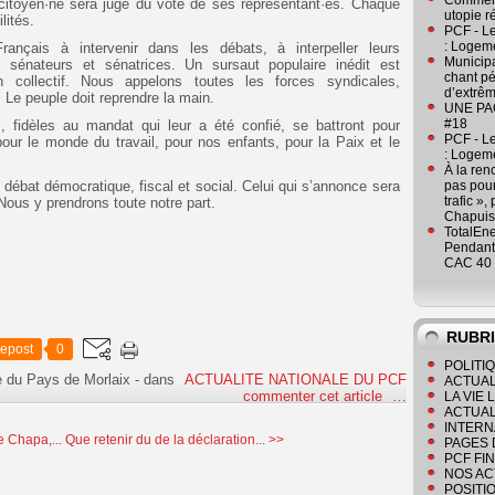
Comment
citoyen·ne sera juge du vote de ses représentant·es. Chaque
utopie r
lités.
PCF - L
: Logeme
ançais à intervenir dans les débats, à interpeller leurs
Municipa
rs sénateurs et sénatrices. Un sursaut populaire inédit est
chant pé
n collectif. Nous appelons toutes les forces syndicales,
d’extrêm
. Le peuple doit reprendre la main.
UNE PAGE
#18
, fidèles au mandat qui leur a été confié, se battront pour
PCF - L
pour le monde du travail, pour nos enfants, pour la Paix et le
: Logeme
À la ren
débat démocratique, fiscal et social. Celui qui s’annonce sera
pas pour
trafic »
Nous y prendrons toute notre part.
Chapuis
TotalEn
Pendant 
CAC 40 
RUBR
epost
0
POLITI
e du Pays de Morlaix
-
dans
ACTUALITE NATIONALE DU PCF
ACTUAL
commenter cet article
…
LA VIE
ACTUAL
INTERN
e Chapa,...
Que retenir du de la déclaration... >>
PAGES 
PCF FI
NOS AC
POSITI