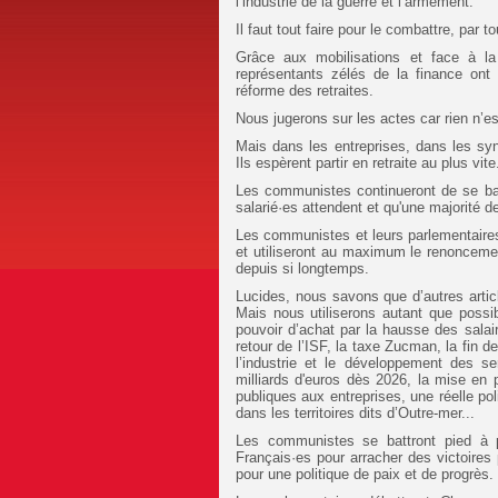
l’industrie de la guerre et l’armement.
Il faut tout faire pour le combattre, pa
Grâce aux mobilisations et face à la
représentants zélés de la finance ont
réforme des retraites.
Nous jugerons sur les actes car rien n’e
Mais dans les entreprises, dans les syn
Ils espèrent partir en retraite au plus vi
Les communistes continueront de se batt
salarié·es attendent et qu'une majorité 
Les communistes et leurs parlementaires
et utiliseront au maximum le renonceme
depuis si longtemps.
Lucides, nous savons que d’autres artic
Mais nous utiliserons autant que possib
pouvoir d’achat par la hausse des salair
retour de l’ISF, la taxe Zucman, la fin 
l’industrie et le développement des s
milliards d'euros dès 2026, la mise en 
publiques aux entreprises, une réelle pol
dans les territoires dits d’Outre-mer...
Les communistes se battront pied à 
Français·es pour arracher des victoires p
pour une politique de paix et de progrès.