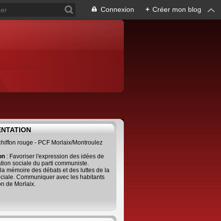
Connexion
+
Créer mon blog
ENTATION
 chiffon rouge - PCF Morlaix/Montroulez
ion
: Favoriser l'expression des idées de
tion sociale du parti communiste.
 la mémoire des débats et des luttes de la
ciale. Communiquer avec les habitants
on de Morlaix.