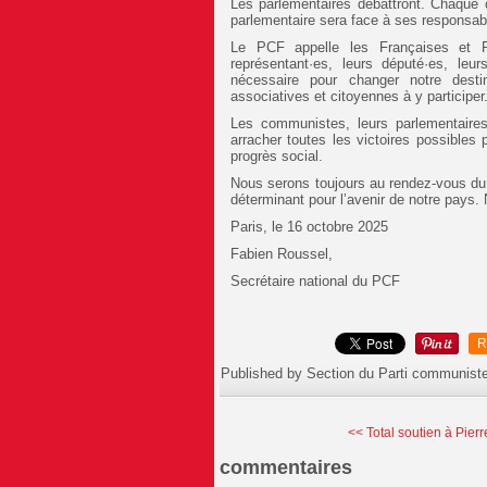
Les parlementaires débattront. Chaque 
parlementaire sera face à ses responsabi
Le PCF appelle les Françaises et Fr
représentant·es, leurs député·es, leu
nécessaire pour changer notre desti
associatives et citoyennes à y participer
Les communistes, leurs parlementaires
arracher toutes les victoires possibles 
progrès social.
Nous serons toujours au rendez-vous du 
déterminant pour l’avenir de notre pays. 
Paris, le 16 octobre 2025
Fabien Roussel,
Secrétaire national du PCF
R
Published by Section du Parti communist
<< Total soutien à Pierr
commentaires