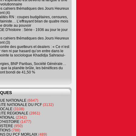
 l’espéranto est devenu la langue d’une
évolutionnaire
es cahiers thématiques des Jours Heureux
nt (4)
lités RN : coupes budgétaires, censures,
tainiste… L’effrayant bilan de quatre mois
e droite au pouvoir
 D'histoire : Série - 1936 au jour le jour
es cahiers thématiques des Jours Heureux
nt (3)
contre des guetteurs et dealers : « Ce n’est
 rien ni par hasard qu’on entre dans le
, pointe la sociologue Khadidja Sahraoui-
ergies, BNP Paribas, Société Générale…
que la planète brûle, les bénéfices du
ont bondi de 41,50 %
IQUES
QUE NATIONALE
(6647)
ITE NATIONALE DU PCF
(3132)
 LOCALE
(3108)
ITE REGIONALE
(2861)
ATIONAL
(2342)
D'HISTOIRE
(1477)
NISTERE
(950)
TIONS
(788)
ONS DU PCF MORLAIX
(489)