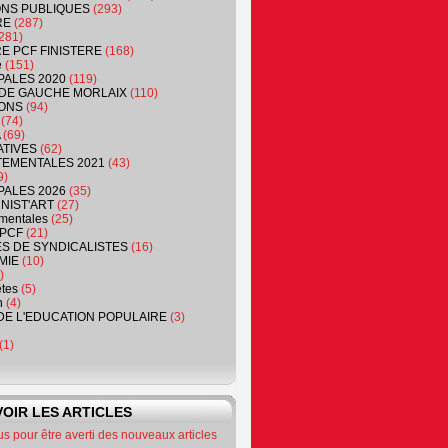
NS PUBLIQUES
(293)
RE
(287)
281)
RE PCF FINISTERE
(168)
e
(151)
PALES 2020
(119)
DE GAUCHE MORLAIX
(110)
ONS
(94)
(74)
(69)
ATIVES
(62)
EMENTALES 2021
(43)
9)
PALES 2026
(35)
NIST'ART
(27)
mentales
(25)
PCF
(21)
S DE SYNDICALISTES
(16)
MIE
(10)
)
êtes
(5)
n
(4)
DE L'EDUCATION POPULAIRE
(3)
(1)
OIR LES ARTICLES
 pour être averti des nouveaux articles