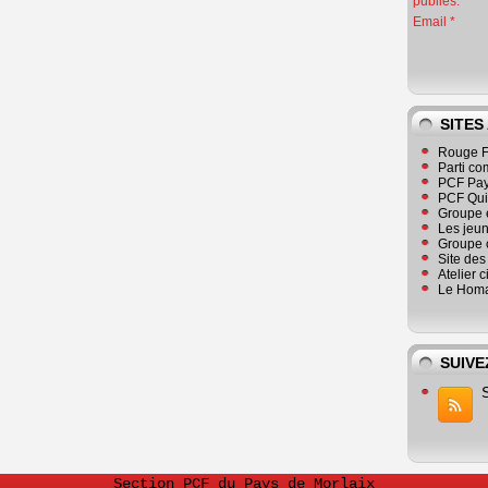
publiés.
Email
SITES
Rouge F
Parti co
PCF Pay
PCF Qu
Groupe 
Les jeu
Groupe 
Site de
Atelier 
Le Homa
SUIVE
Section PCF du Pays de Morlaix