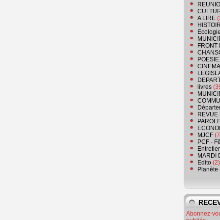
REUNIO
CULTU
A LIRE
(
HISTOI
Ecologi
MUNICI
FRONT 
CHANS
POESIE
CINEMA
LEGISL
DEPART
livres
(3
MUNICI
COMMU
Départe
REVUE 
PAROLE
ECONO
MJCF
(7
PCF - F
Entretie
MARDI 
Edito
(2)
Planète
RECEV
Abonnez-vous