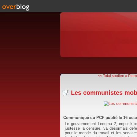
<< Total soutien à Pierr
Les communistes mobil
Communiqué du PCF publié le 16 octo
Le gouvernement Lecornu 2, imposé par 
justesse la censure, va désormais défe
pour le monde du travail et les services