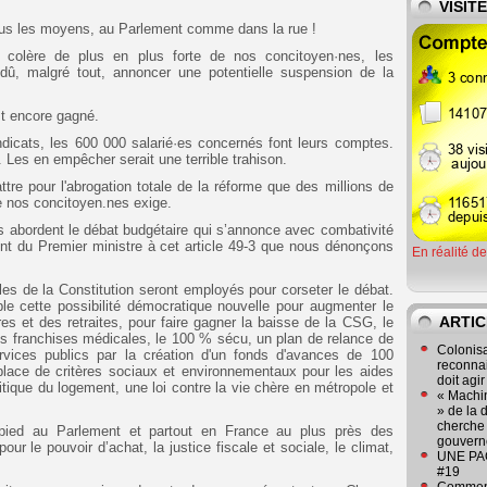
VISIT
r tous les moyens, au Parlement comme dans la rue !
 colère de plus en plus forte de nos concitoyen·nes, les
 dû, malgré tout, annoncer une potentielle suspension de la
st encore gagné.
dicats, les 600 000 salarié·es concernés font leurs comptes.
te. Les en empêcher serait une terrible trahison.
re pour l'abrogation totale de la réforme que des millions de
de nos concitoyen.nes exige.
 abordent le débat budgétaire qui s’annonce avec combativité
nt du Premier ministre à cet article 49-3 que nous dénonçons
En réalité d
les de la Constitution seront employés pour corseter le débat.
le cette possibilité démocratique nouvelle pour augmenter le
ARTIC
es et des retraites, pour faire gagner la baisse de la CSG, le
des franchises médicales, le 100 % sécu, un plan de relance de
Colonisa
ervices publics par la création d'un fonds d'avances de 100
reconnai
place de critères sociaux et environnementaux pour les aides
doit agi
itique du logement, une loi contre la vie chère en métropole et
« Machin
» de la 
cherche 
pied au Parlement et partout en France au plus près des
gouver
our le pouvoir d’achat, la justice fiscale et sociale, le climat,
UNE PAGE
#19