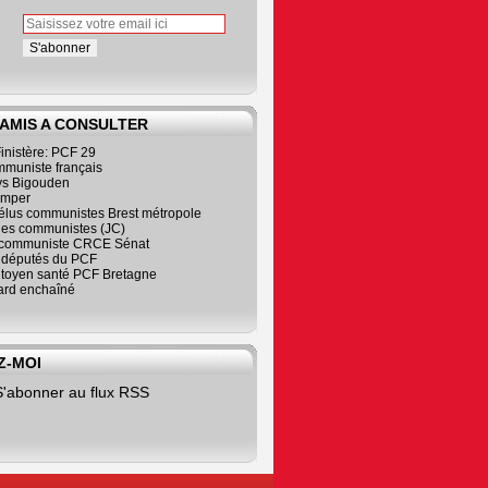
 AMIS A CONSULTER
inistère: PCF 29
mmuniste français
s Bigouden
imper
élus communistes Brest métropole
nes communistes (JC)
communiste CRCE Sénat
s députés du PCF
citoyen santé PCF Bretagne
rd enchaîné
Z-MOI
S'abonner au flux RSS