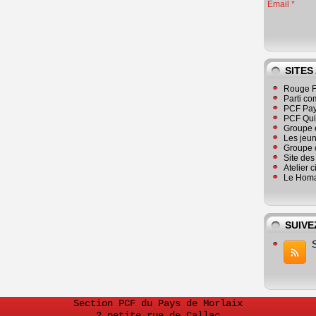
Email
SITES
Rouge F
Parti co
PCF Pay
PCF Qu
Groupe 
Les jeu
Groupe 
Site de
Atelier 
Le Homa
SUIVE
Section PCF du Pays de Morlaix
2 petite rue de Callac