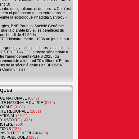
es cahiers thématiques des Jours Heureux
nt (3)
contre des guetteurs et dealers : « Ce n’est
 rien ni par hasard qu’on entre dans le
, pointe la sociologue Khadidja Sahraoui-
ergies, BNP Paribas, Société Générale…
que la planète brûle, les bénéfices du
ont bondi de 41,50 %
 D'histoire : Série - 1936 au jour le jour
 d’urgence avec les politiques climaticides
ES EN FRANCE : la droite sénatoriale a
ntre l'amendement (PLFFS 2025) du
ommuniste attribuant 70 millions d'Euros
ns de la sécurité civile (Ian BROSSAT
r Communiste)
IQUES
QUE NATIONALE
(6647)
ITE NATIONALE DU PCF
(3132)
 LOCALE
(3108)
ITE REGIONALE
(2861)
ATIONAL
(2341)
D'HISTOIRE
(1476)
NISTERE
(950)
TIONS
(788)
ONS DU PCF MORLAIX
(489)
NS PUBLIQUES
(293)