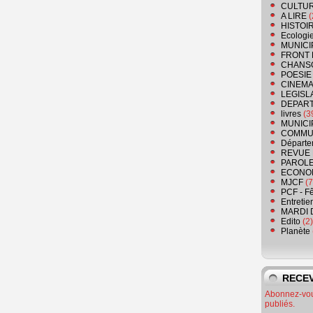
CULTU
A LIRE
(
HISTOI
Ecologi
MUNICI
FRONT 
CHANS
POESIE
CINEMA
LEGISL
DEPART
livres
(3
MUNICI
COMMU
Départe
REVUE 
PAROLE
ECONO
MJCF
(7
PCF - F
Entretie
MARDI 
Edito
(2)
Planète
RECEV
Abonnez-vous
publiés.