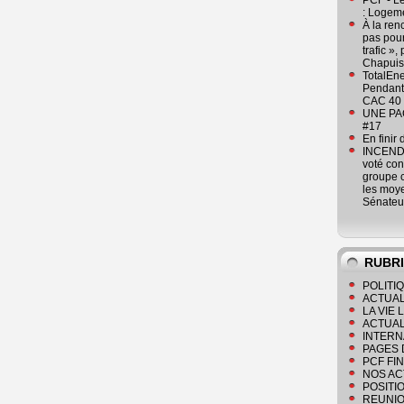
PCF - L
: Logeme
À la ren
pas pour
trafic »
Chapuis
TotalEn
Pendant 
CAC 40 
UNE PAGE
#17
En finir
INCENDI
voté co
groupe c
les moye
Sénateu
RUBR
POLITI
ACTUAL
LA VIE
ACTUAL
INTERN
PAGES 
PCF FI
NOS AC
POSITI
REUNIO