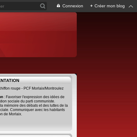
Connexion
+
Créer mon blog
ENTATION
 chiffon rouge - PCF Morlaix/Montroulez
ion
: Favoriser l'expression des idées de
tion sociale du parti communiste.
 la mémoire des débats et des luttes de la
ciale. Communiquer avec les habitants
on de Morlaix.