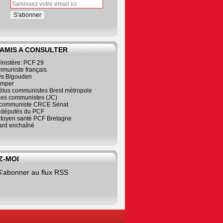
 AMIS A CONSULTER
inistère: PCF 29
mmuniste français
s Bigouden
imper
élus communistes Brest métropole
nes communistes (JC)
communiste CRCE Sénat
s députés du PCF
citoyen santé PCF Bretagne
rd enchaîné
Z-MOI
S'abonner au flux RSS