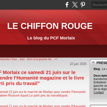
LE CHIFFON ROUGE
Le blog du PCF Morlaix
barde l’Iran...
Iran : Non à la guerre de... >>
PRÉS
22 juin 2025
Blog
: Le
Morlaix ce samedi 21 juin sur le
Descript
ndre l'Humanité magazine et le livre
transforma
i pris du travail"
Entretenir
gauche so
de la régi
Contact