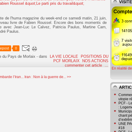
VISIT
te de l'huma magazine du week-end ce samedi matin, 21 juin,
uveau livre de Fabien Roussel. Encore des bons moments de
e avec Jean-Luc Le Calvez, Patricia Paulus, Martine Carn,
dré Paulus.
epost
0
e du Pays de Morlaix
-
dans
LA VIE LOCALE
POSITIONS DU
PCF MORLAIX
NOS ACTIONS
commenter cet article
…
En réalité d
barde l’Iran...
Iran : Non à la guerre de... >>
ARTIC
Comment
utopie r
PCF - L
: Logeme
Municipa
chant pé
d’extrêm
UNE PAGE
#18