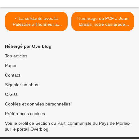
< La solidarité avec la
Hommage du PCF à Jean
Palestine à l'honneur au
Dréan, notre camarade,
forum des associations de
aux obèques de Jean le 6
Morlaix
septembre 2024 >
Hébergé par Overblog
Top articles
Pages
Contact
Signaler un abus
C.G.U.
Cookies et données personnelles
Préférences cookies
Voir le profil de Section du Parti communiste du Pays de Morlaix
sur le portail Overblog