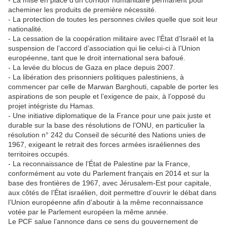
-️ La mise en place d’un corridor humanitaire permanent pour
acheminer les produits de première nécessité.
-️ La protection de toutes les personnes civiles quelle que soit leur
nationalité.
-️ La cessation de la coopération militaire avec l’État d’Israël et la
suspension de l’accord d’association qui lie celui-ci à l’Union
européenne, tant que le droit international sera bafoué.
-️ La levée du blocus de Gaza en place depuis 2007.
-️ La libération des prisonniers politiques palestiniens, à
commencer par celle de Marwan Barghouti, capable de porter les
aspirations de son peuple et l’exigence de paix, à l’opposé du
projet intégriste du Hamas.
-️ Une initiative diplomatique de la France pour une paix juste et
durable sur la base des résolutions de l’ONU, en particulier la
résolution n° 242 du Conseil de sécurité des Nations unies de
1967, exigeant le retrait des forces armées israéliennes des
territoires occupés.
-️ La reconnaissance de l’État de Palestine par la France,
conformément au vote du Parlement français en 2014 et sur la
base des frontières de 1967, avec Jérusalem-Est pour capitale,
aux côtés de l’État israélien, doit permettre d’ouvrir le débat dans
l’Union européenne afin d’aboutir à la même reconnaissance
votée par le Parlement européen la même année.
Le PCF salue l’annonce dans ce sens du gouvernement de