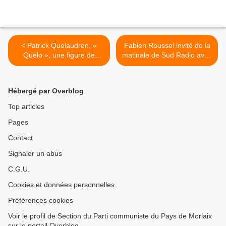
< Patrick Quelaudren, «
Fabien Roussel invité de la
Quélo », une figure de
matinale de Sud Radio avec
Pont-l’Abbé disparaît -Le
Jean-Jacque Bourdin,
Télégramme, Pont L'Abbé,
mardi 5 décembre 2023 >
4 décembre 2023
Hébergé par Overblog
Top articles
Pages
Contact
Signaler un abus
C.G.U.
Cookies et données personnelles
Préférences cookies
Voir le profil de Section du Parti communiste du Pays de Morlaix
sur le portail Overblog