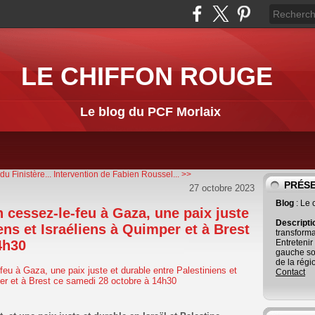
LE CHIFFON ROUGE
Le blog du PCF Morlaix
u Finistère...
Intervention de Fabien Roussel... >>
PRÉS
27 octobre 2023
Blog
: Le
 cessez-le-feu à Gaza, une paix juste
Descript
ens et Israéliens à Quimper et à Brest
transforma
4h30
Entretenir
gauche so
de la régi
Contact