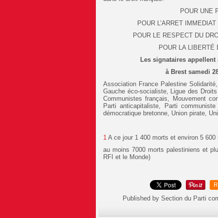
POUR UNE 
POUR L’ARRET IMMEDIA
POUR LE RESPECT DU DRO
POUR LA LIBERTÉ
Les signataires appellent
à Brest samedi 28
Association France Palestine Solidarité
Gauche éco-socialiste, Ligue des Droi
Communistes français, Mouvement cont
Parti anticapitaliste, Parti communiste
démocratique bretonne, Union pirate, Un
1
A ce jour 1 400 morts et environ 5 600 
au moins 7000 morts palestiniens et pl
RFI et le Monde)
R
Published by Section du Parti c