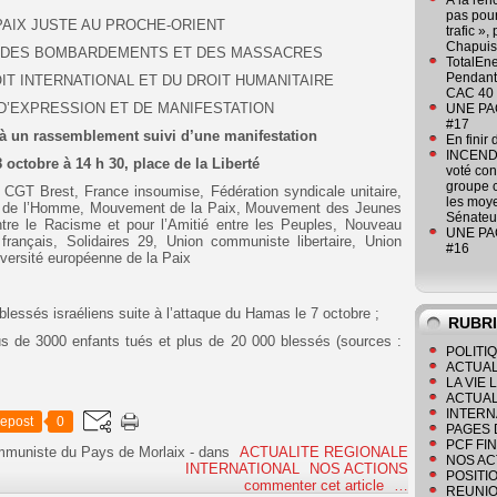
À la ren
pas pour
PAIX JUSTE AU PROCHE-ORIENT
trafic »
Chapuis
T DES BOMBARDEMENTS ET DES MASSACRES
TotalEn
Pendant 
IT INTERNATIONAL ET DU DROIT HUMANITAIRE
CAC 40 
 D’EXPRESSION ET DE MANIFESTATION
UNE PAGE
#17
 à un rassemblement suivi d’une manifestation
En finir
INCENDI
 octobre à 14 h 30, place de la Liberté
voté co
groupe c
, CGT Brest, France insoumise, Fédération syndicale unitaire,
les moye
ts de l’Homme, Mouvement de la Paix, Mouvement des Jeunes
Sénateu
re le Racisme et pour l’Amitié entre les Peuples, Nouveau
UNE PAGE
 français, Solidaires 29, Union communiste libertaire, Union
#16
iversité européenne de la Paix
blessés israéliens suite à l’attaque du Hamas le 7 octobre ;
RUBR
us de 3000 enfants tués et plus de 20 000 blessés (sources :
POLITI
ACTUAL
LA VIE
ACTUAL
INTERN
epost
0
PAGES 
PCF FI
ommuniste du Pays de Morlaix
-
dans
ACTUALITE REGIONALE
NOS AC
INTERNATIONAL
NOS ACTIONS
POSITI
commenter cet article
…
REUNIO