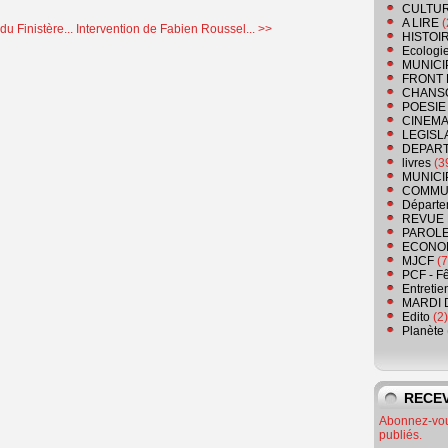
CULTU
A LIRE
(
u Finistère...
Intervention de Fabien Roussel... >>
HISTOI
Ecologi
MUNICI
FRONT 
CHANS
POESIE
CINEMA
LEGISL
DEPART
livres
(3
MUNICI
COMMU
Départe
REVUE 
PAROLE
ECONO
MJCF
(7
PCF - F
Entretie
MARDI 
Edito
(2)
Planète
RECEV
Abonnez-vous
publiés.