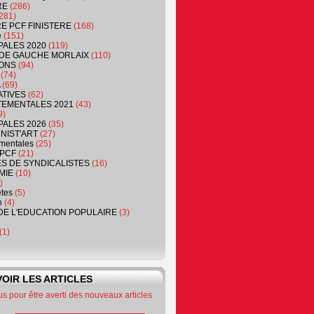
RE
(286)
281)
RE PCF FINISTERE
(168)
e
(151)
PALES 2020
(119)
DE GAUCHE MORLAIX
(110)
ONS
(94)
(74)
(69)
ATIVES
(62)
EMENTALES 2021
(43)
9)
PALES 2026
(35)
NIST'ART
(27)
mentales
(25)
PCF
(21)
S DE SYNDICALISTES
(16)
MIE
(10)
)
êtes
(5)
n
(4)
DE L'EDUCATION POPULAIRE
(3)
(1)
OIR LES ARTICLES
 pour être averti des nouveaux articles