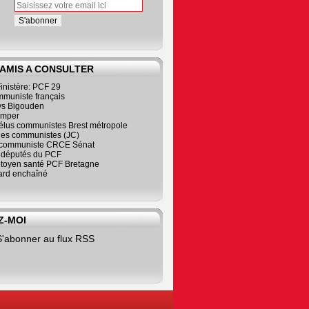
 AMIS A CONSULTER
inistère: PCF 29
mmuniste français
s Bigouden
imper
élus communistes Brest métropole
nes communistes (JC)
communiste CRCE Sénat
s députés du PCF
citoyen santé PCF Bretagne
rd enchaîné
Z-MOI
S'abonner au flux RSS