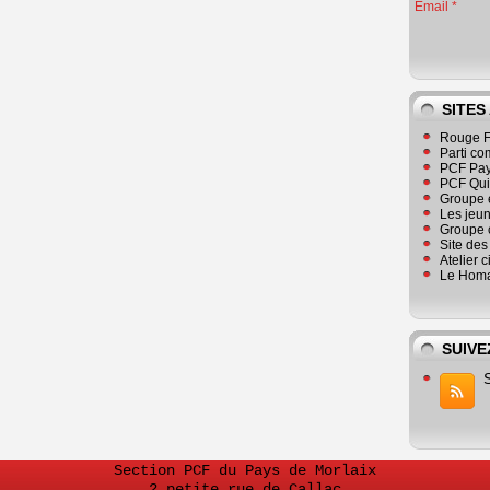
Email
SITES
Rouge F
Parti co
PCF Pay
PCF Qu
Groupe 
Les jeu
Groupe 
Site de
Atelier 
Le Homa
SUIVE
Section PCF du Pays de Morlaix
2 petite rue de Callac