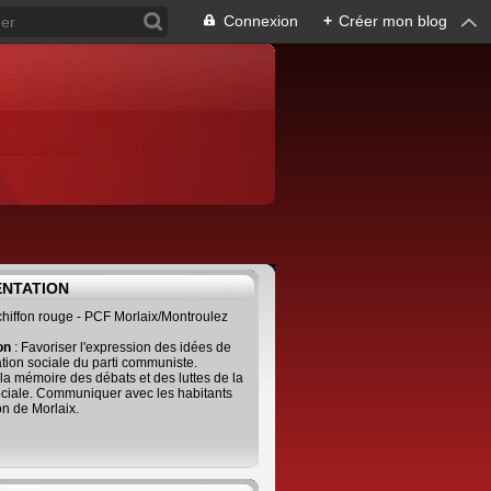
Connexion
+
Créer mon blog
ENTATION
 chiffon rouge - PCF Morlaix/Montroulez
ion
: Favoriser l'expression des idées de
tion sociale du parti communiste.
 la mémoire des débats et des luttes de la
ciale. Communiquer avec les habitants
on de Morlaix.