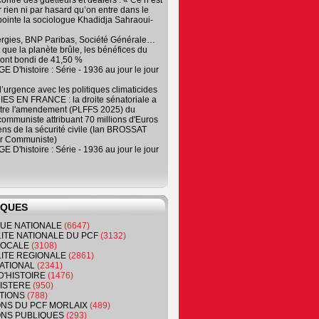
contre des guetteurs et dealers : « Ce n’est
 rien ni par hasard qu’on entre dans le
, pointe la sociologue Khadidja Sahraoui-
ergies, BNP Paribas, Société Générale…
que la planète brûle, les bénéfices du
ont bondi de 41,50 %
 D'histoire : Série - 1936 au jour le jour
 d’urgence avec les politiques climaticides
ES EN FRANCE : la droite sénatoriale a
ntre l'amendement (PLFFS 2025) du
ommuniste attribuant 70 millions d'Euros
ns de la sécurité civile (Ian BROSSAT
r Communiste)
 D'histoire : Série - 1936 au jour le jour
IQUES
QUE NATIONALE
(6647)
ITE NATIONALE DU PCF
(3132)
 LOCALE
(3108)
ITE REGIONALE
(2861)
ATIONAL
(2341)
D'HISTOIRE
(1476)
NISTERE
(950)
TIONS
(788)
ONS DU PCF MORLAIX
(489)
NS PUBLIQUES
(293)