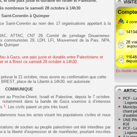
 et une paix juste et durable en Israël et Palestine.
VISIT
s nombreux le samedi 28 octobre à 14h30
 Saint-Corentin à Quimper
ce Saint-Corentin au nom des 17 organisations appelant à la
ARAC, ATTAC, CNT 29, Comité de jumelage Douarnenez-
es communistes 29, LDH, LFI, Mouvement de la Paix, NPA,
de Quimper
En réalité d
on prévue le 21 octobre, nous avons eu confirmation que cette
 BREST, place de la Liberté à 14h30, est autorisée.
COMMUNIQUE
ARTIC
 au Proche-Orient, Israël et Palestine, depuis le 7 octobre.
PCF - L
és, notamment dans la bande de Gaza soumise à d’intenses
: Logeme
1
rs
. Les civils paient un prix très lourd.
Municipa
chant pé
ndamnons tous les actes visant les populations civiles et nous
d’extrêm
UNE PAGE
#18
tions de soutien au peuple palestinien ont été interdites par
PCF - L
nte à la liberté d’expression et de manifester, pourtant inscrites
: Logeme