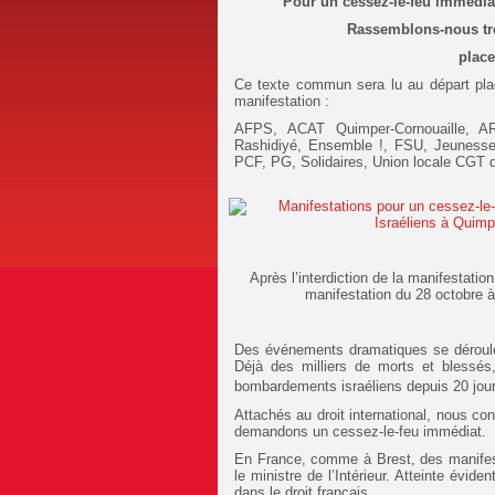
Pour un cessez-le-feu immédiat,
Rassemblons-nous trè
place
Ce texte commun sera lu au départ pla
manifestation :
AFPS, ACAT Quimper-Cornouaille, 
Rashidiyé, Ensemble !, FSU, Jeuness
PCF, PG, Solidaires, Union locale CGT 
Après l’interdiction de la manifestati
manifestation du 28 octobre à
Des événements dramatiques se déroulent
Déjà des milliers de morts et bless
bombardements israéliens depuis 20 jou
Attachés au droit international, nous co
demandons un cessez-le-feu immédiat.
En France, comme à Brest, des manifesta
le ministre de l’Intérieur. Atteinte évide
dans le droit français.