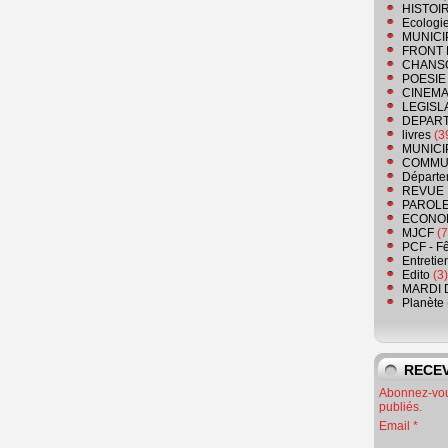
HISTOI
Ecologi
MUNICI
FRONT 
CHANS
POESIE
CINEMA
LEGISL
DEPART
livres
(3
MUNICI
COMMU
Départe
REVUE 
PAROLE
ECONO
MJCF
(7
PCF - F
Entretie
Edito
(3)
MARDI 
Planète
RECEV
Abonnez-vous
publiés.
Email