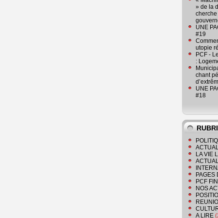
« Machin
» de la 
cherche 
gouver
UNE PAGE
#19
Comment
utopie r
PCF - L
: Logeme
Municipa
chant pé
d’extrêm
UNE PAGE
#18
RUBR
POLITI
ACTUAL
LA VIE
ACTUAL
INTERN
PAGES 
PCF FI
NOS AC
POSITI
REUNIO
CULTU
A LIRE
(