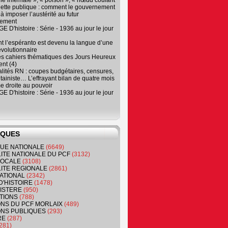
e infernale », « poison », « nœud coulant
dette publique : comment le gouvernement
à imposer l’austérité au futur
nement
 D'histoire : Série - 1936 au jour le jour
 l’espéranto est devenu la langue d’une
évolutionnaire
es cahiers thématiques des Jours Heureux
nt (4)
lités RN : coupes budgétaires, censures,
tainiste… L’effrayant bilan de quatre mois
e droite au pouvoir
 D'histoire : Série - 1936 au jour le jour
IQUES
QUE NATIONALE
(6649)
ITE NATIONALE DU PCF
(3132)
 LOCALE
(3108)
ITE REGIONALE
(2861)
ATIONAL
(2342)
D'HISTOIRE
(1478)
NISTERE
(950)
TIONS
(788)
ONS DU PCF MORLAIX
(489)
NS PUBLIQUES
(293)
RE
(287)
281)