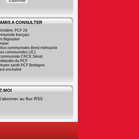
 AMIS A CONSULTER
inistère: PCF 29
mmuniste français
s Bigouden
imper
élus communistes Brest métropole
nes communistes (JC)
communiste CRCE Sénat
s députés du PCF
citoyen santé PCF Bretagne
rd enchaîné
Z-MOI
S'abonner au flux RSS