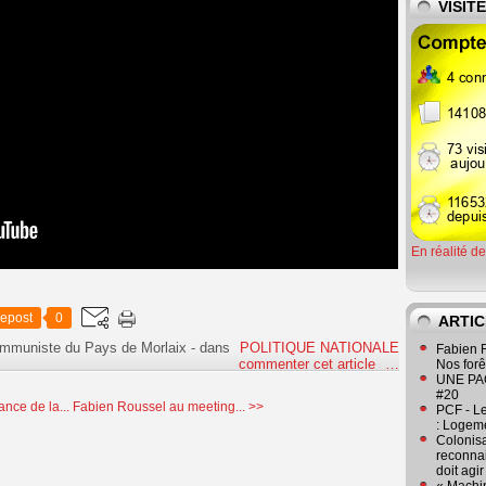
VISIT
En réalité d
epost
0
ARTIC
ommuniste du Pays de Morlaix
-
dans
POLITIQUE NATIONALE
Fabien R
commenter cet article
…
Nos forêt
UNE PAGE
#20
nce de la...
Fabien Roussel au meeting... >>
PCF - L
: Logeme
Colonisa
reconnai
doit agi