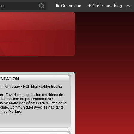
Connexion
+
Créer mon blog
ENTATION
 chiffon rouge - PCF Morlaix/Montroulez
ion
: Favoriser l'expression des idées de
tion sociale du parti communiste.
 la mémoire des débats et des luttes de la
ciale. Communiquer avec les habitants
on de Morlaix.