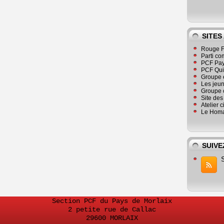
SITES
Rouge F
Parti co
PCF Pay
PCF Qu
Groupe 
Les jeu
Groupe 
Site de
Atelier 
Le Homa
SUIVE
Section PCF du Pays de Morlaix
2 petite rue de Callac
29600 MORLAIX