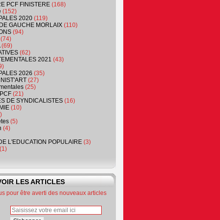
RE PCF FINISTERE
(168)
e
(152)
PALES 2020
(119)
DE GAUCHE MORLAIX
(110)
ONS
(94)
(74)
(69)
ATIVES
(62)
EMENTALES 2021
(43)
9)
PALES 2026
(35)
NIST'ART
(27)
mentales
(25)
PCF
(21)
S DE SYNDICALISTES
(16)
MIE
(10)
)
êtes
(5)
n
(4)
DE L'EDUCATION POPULAIRE
(3)
(1)
OIR LES ARTICLES
 pour être averti des nouveaux articles