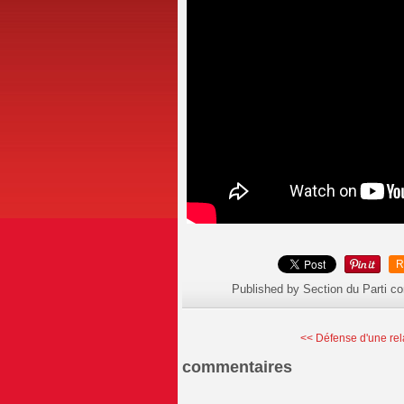
R
Published by Section du Parti c
<< Défense d'une rela
commentaires