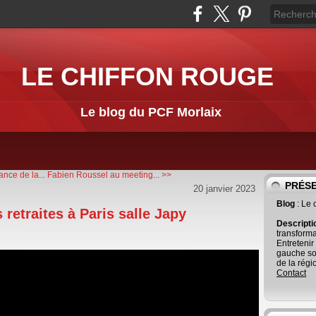
LE CHIFFON ROUGE
Le blog du PCF Morlaix
nce de la...
Fabien Roussel au meeting... >>
PRÉS
20 janvier 2023
Blog
: Le
etraites à Paris salle Japy
Descript
transforma
Entretenir
gauche so
de la régi
Contact