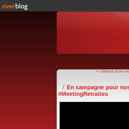
<< Défense d'une rela
En campagne pour nos r
#MeetingRetraites