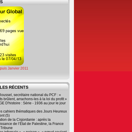
ES
epuis Janvier 2011
LES RÉCENTS
oussel, secrétaire national du PCF : «
s brûlent, arrachons-les à la loi du profit »
 D'histoire : Série - 1936 au jour le jour
es cahiers thématiques des Jours Heureux
nt (5)
tion de la Cisjordanie : après la
ssance de l’État de Palestine, la France
r Tribune