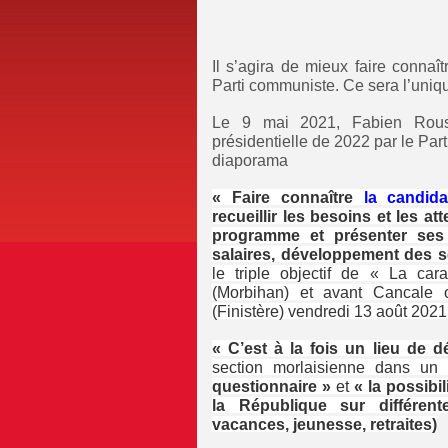
Il s’agira de mieux faire conna
Parti communiste. Ce sera l’uniqu
Le 9 mai 2021, Fabien Rousse
présidentielle de 2022 par le P
diaporama
« Faire connaître
la candid
recueillir les besoins et les at
programme et présenter ses
salaires, développement des se
le triple objectif de « La ca
(Morbihan) et avant Cancale ou
(Finistère) vendredi 13 août 2021
« C’est à la fois un lieu de d
section morlaisienne dans u
questionnaire »
et
« la possibi
la République sur différent
vacances, jeunesse, retraites)