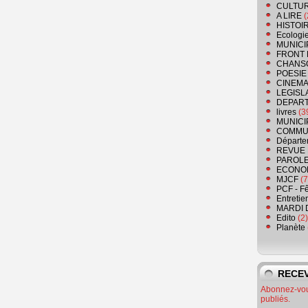
CULTU
A LIRE
(
HISTOI
Ecologi
MUNICI
FRONT 
CHANS
POESIE
CINEMA
LEGISL
DEPART
livres
(3
MUNICI
COMMU
Départe
REVUE 
PAROLE
ECONO
MJCF
(7
PCF - F
Entretie
MARDI 
Edito
(2)
Planète
RECEV
Abonnez-vous
publiés.