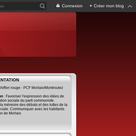
Connexion
+
Créer mon blog
ENTATION
 chiffon rouge - PCF Morlaix/Montroulez
ion
: Favoriser l'expression des idées de
tion sociale du parti communiste.
 la mémoire des débats et des luttes de la
ciale. Communiquer avec les habitants
on de Morlaix.