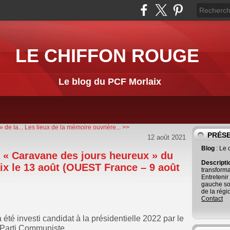
LE CHIFFON ROUGE
Le blog du PCF Morlaix
 de la...
Les lieux de la mémoire ouvrière... >>
PRÉS
12 août 2021
Blog
: Le
a « Caravane des jours heureux » du
Descript
ix le 13 août (OUEST France – 9 août
transforma
Entretenir
gauche so
de la régi
Contact
té investi candidat à la présidentielle 2022 par le
Parti Communiste