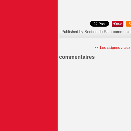
R
Published by Section du Parti communis
<< Les « signes vitaux »
commentaires