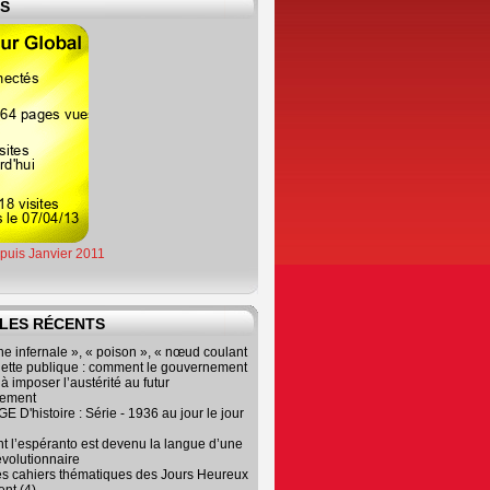
ES
epuis Janvier 2011
LES RÉCENTS
e infernale », « poison », « nœud coulant
dette publique : comment le gouvernement
à imposer l’austérité au futur
nement
 D'histoire : Série - 1936 au jour le jour
 l’espéranto est devenu la langue d’une
évolutionnaire
es cahiers thématiques des Jours Heureux