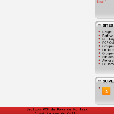
Email
SITES
Rouge F
Parti co
PCF Pay
PCF Qu
Groupe 
Les jeu
Groupe 
Site de
Atelier 
Le Homa
SUIVE
Section PCF du Pays de Morlaix
2 petite rue de Callac