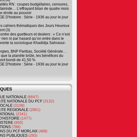
nt (4)
lités RN : coupes budgétaires, censures,
tainiste… L’effrayant bilan de quatre mois
e droite au pouvoir
 D'histoire : Série - 1936 au jour le jour
es cahiers thématiques des Jours Heureux
nt (3)
contre des guetteurs et dealers : « Ce n’est
 rien ni par hasard qu’on entre dans le
, pointe la sociologue Khadidja Sahraoui-
ergies, BNP Paribas, Société Générale…
que la planète brûle, les bénéfices du
ont bondi de 41,50 %
 D'histoire : Série - 1936 au jour le jour
IQUES
QUE NATIONALE
(6647)
ITE NATIONALE DU PCF
(3132)
 LOCALE
(3108)
ITE REGIONALE
(2861)
ATIONAL
(2341)
D'HISTOIRE
(1477)
NISTERE
(950)
TIONS
(788)
ONS DU PCF MORLAIX
(489)
NS PUBLIQUES
(293)