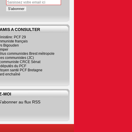
 AMIS A CONSULTER
inistère: PCF 29
mmuniste français
s Bigouden
imper
élus communistes Brest métropole
nes communistes (JC)
communiste CRCE Sénat
s députés du PCF
citoyen santé PCF Bretagne
rd enchaîné
Z-MOI
S'abonner au flux RSS