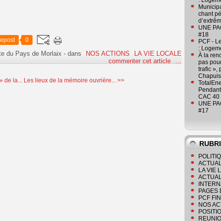
: Logeme
Municipa
chant pé
d’extrêm
UNE PAGE
#18
epost
0
PCF - L
: Logeme
te du Pays de Morlaix
-
dans
NOS ACTIONS
LA VIE LOCALE
À la ren
commenter cet article
…
pas pour
trafic »
Chapuis
 de la...
Les lieux de la mémoire ouvrière... >>
TotalEn
Pendant 
CAC 40 
UNE PAGE
#17
RUBR
POLITI
ACTUAL
LA VIE
ACTUAL
INTERN
PAGES 
PCF FI
NOS AC
POSITI
REUNIO