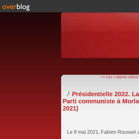
<< Les « signes vitaux »
Présidentielle 2022. L
Parti communiste à Morla
2021)
Le 9 mai 2021, Fabien Roussel a é