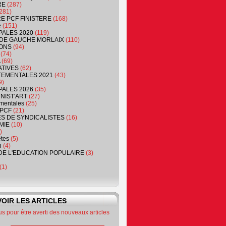
RE
(287)
281)
RE PCF FINISTERE
(168)
e
(151)
PALES 2020
(119)
DE GAUCHE MORLAIX
(110)
ONS
(94)
(74)
(69)
ATIVES
(62)
EMENTALES 2021
(43)
9)
PALES 2026
(35)
NIST'ART
(27)
mentales
(25)
PCF
(21)
S DE SYNDICALISTES
(16)
MIE
(10)
)
êtes
(5)
n
(4)
DE L'EDUCATION POPULAIRE
(3)
(1)
OIR LES ARTICLES
 pour être averti des nouveaux articles