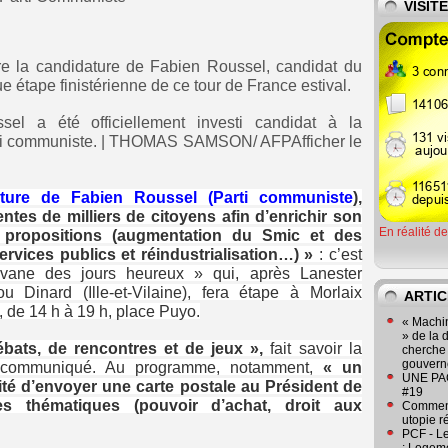
VISIT
ître la candidature de Fabien Roussel, candidat du
e étape finistérienne de ce tour de France estival.
l a été officiellement investi candidat à la
arti communiste. | THOMAS SAMSON/ AFPAfficher le
ature de Fabien Roussel (Parti communiste
),
tentes de milliers de citoyens afin d’enrichir son
En réalité d
 propositions (augmentation du Smic et des
rvices publics et réindustrialisation…) »
: c’est
ravane des jours heureux » qui, après Lanester
 Dinard (Ille-et-Vilaine), fera étape à Morlaix
ARTIC
, de 14 h à 19 h, place Puyo.
« Machin
» de la 
ébats, de rencontres et de jeux »,
fait savoir la
cherche 
gouver
n communiqué. Au programme, notamment,
« un
UNE PAGE
lité d’envoyer une carte postale au Président de
#19
es thématiques (pouvoir d’achat, droit aux
Comment
utopie r
PCF - L