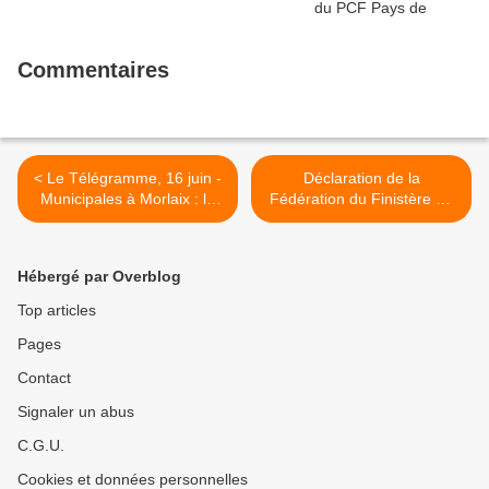
Commentaires
< Le Télégramme, 16 juin -
Déclaration de la
Municipales à Morlaix : la
Fédération du Finistère du
pandémie de Covid-19 a-t-
PCF pour la venue prévue
elle fait évoluer les
de Marine Le Pen le 18 juin
programmes des candidats
à Sein >
Hébergé par Overblog
? - Les réponses de Jean-
Paul Vermot pour Morlaix
Top articles
Ensemble
Pages
Contact
Signaler un abus
C.G.U.
Cookies et données personnelles