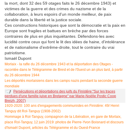
la mort, dont 32 des 59 otages faits le 26 décembre 1943) et
victimes de la guerre et des crimes du nazisme et de la
collaboration, à leurs espoirs d'un monde meilleur, de paix
durable dans la liberté et la justice sociale.
Ces constructions historiques que sont la démocratie et la paix en
Europe sont fragiles et battues en brèche par des forces
contraires de plus en plus inquiétantes. Défendons-les avec
lucidité contre ceux qui font le lit des idées de haine, d'intolérance
et de nationalisme d'extrême-droite, tout le contraire du vrai
patriotisme.
Ismaël Dupont
Morlaix - la rafle du 26 décembre 1943 et la déportation des Otages -
racontée dans le Télégramme de Brest et de l'0uest un an plus tard, à partir
du 26 décembre 1944
Les déportés morlaisiens dans les camps nazis pendant la seconde guerre
mondiale
Persécutions et déportations des juifs du Finistère:"Sur les traces
perdues d'une famille juive en Bretagne" par Marie-Noëlle Postic Coop
Breizh, 2007)
1920-2020: 100 ans d'engagements communistes en Finistère: 49/ Henri
Tanguy dit Rol-Tanguy (1908-2002)
Hommage à Rol-Tanguy, compagnon de la Libération, en gare de Morlaix,
place Rol-Tanguy, 12 juin 2019: photos de Pierre-Yvon Boisnard et discours
d'Ismaël Dupont, articles du Télégramme et du Ouest-France