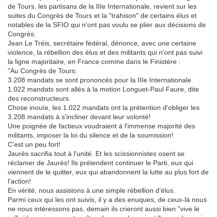
de Tours, les partisans de la IIIe Internationale, revient sur les
suites du Congrès de Tours et la "trahison" de certains élus et
notables de la SFIO qui n'ont pas voulu se plier aux décisions de
Congrès:
Jean Le Tréis, secrétaire fédéral, dénonce, avec une certaine
violence, la rébellion des élus et des militants qui n'ont pas suivi
la ligne majoritaire, en France comme dans le Finistère :
"Au Congrès de Tours:
3.208 mandats se sont prononcés pour la IIIe Internationale
1.022 mandats sont allés à la motion Longuet-Paul Faure, dite
des reconstructeurs.
Chose inouïe, les 1.022 mandats ont la prétention d'obliger les
3.208 mandats à s'incliner devant leur volonté!
Une poignée de factieux voudraient à l'immense majorité des
militants, imposer la loi du silence et de la soumission!
C'est un peu fort!
Jaurès sacrifia tout à l'unité. Et les scissionnistes osent se
réclamer de Jaurès! Ils prétendent continuer le Parti, eux qui
viennent de le quitter, eux qui abandonnent la lutte au plus fort de
l'action!
En vérité, nous assistons à une simple rébellion d'élus.
Parmi ceux qui les ont suivis, il y a des enuques, de ceux-là nous
ne nous intéressons pas, demain ils crieront aussi bien "vive le