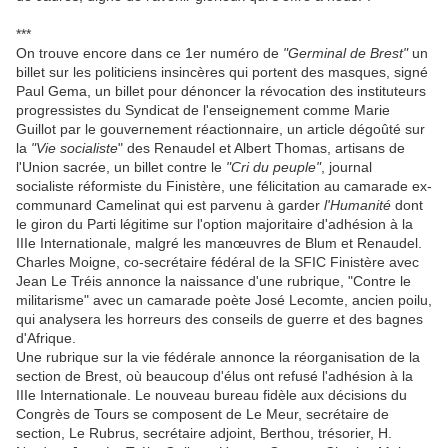
***
On trouve encore dans ce 1er numéro de
"Germinal de Brest"
un
billet sur les politiciens insincères qui portent des masques, signé
Paul Gema, un billet pour dénoncer la révocation des instituteurs
progressistes du Syndicat de l'enseignement comme Marie
Guillot par le gouvernement réactionnaire, un article dégoûté sur
la
"Vie socialiste
" des Renaudel et Albert Thomas, artisans de
l'Union sacrée, un billet contre le
"Cri du peuple"
, journal
socialiste réformiste du Finistère, une félicitation au camarade ex-
communard Camelinat qui est parvenu à garder
l'Humanité
dont
le giron du Parti légitime sur l'option majoritaire d'adhésion à la
IIIe Internationale, malgré les manœuvres de Blum et Renaudel.
Charles Moigne, co-secrétaire fédéral de la SFIC Finistère avec
Jean Le Tréis annonce la naissance d'une rubrique, "Contre le
militarisme" avec un camarade poète José Lecomte, ancien poilu,
qui analysera les horreurs des conseils de guerre et des bagnes
d'Afrique.
Une rubrique sur la vie fédérale annonce la réorganisation de la
section de Brest, où beaucoup d'élus ont refusé l'adhésion à la
IIIe Internationale. Le nouveau bureau fidèle aux décisions du
Congrès de Tours se composent de Le Meur, secrétaire de
section, Le Rubrus, secrétaire adjoint, Berthou, trésorier, H.