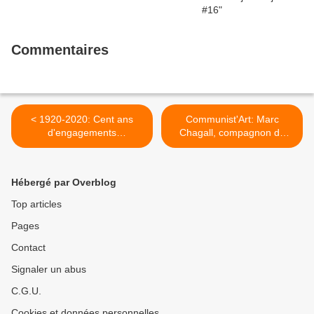
Commentaires
< 1920-2020: Cent ans
Communist'Art: Marc
d'engagements
Chagall, compagnon de
communistes dans le
route de la révolution
Finistère: 60/ Guillaume
bolchevique >
Bodéré (1906-1995)
Hébergé par Overblog
Top articles
Pages
Contact
Signaler un abus
C.G.U.
Cookies et données personnelles