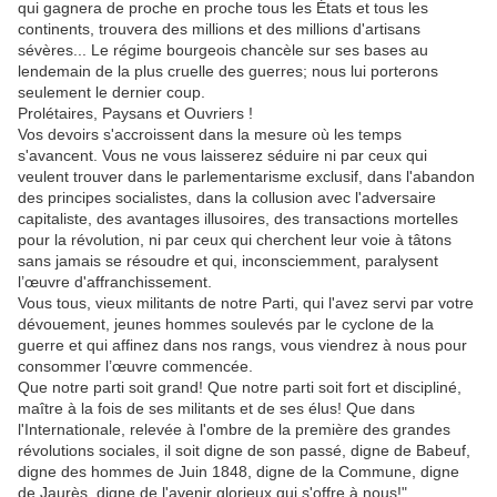
qui gagnera de proche en proche tous les États et tous les
continents, trouvera des millions et des millions d'artisans
sévères... Le régime bourgeois chancèle sur ses bases au
lendemain de la plus cruelle des guerres; nous lui porterons
seulement le dernier coup.
Prolétaires, Paysans et Ouvriers !
Vos devoirs s'accroissent dans la mesure où les temps
s'avancent. Vous ne vous laisserez séduire ni par ceux qui
veulent trouver dans le parlementarisme exclusif, dans l'abandon
des principes socialistes, dans la collusion avec l'adversaire
capitaliste, des avantages illusoires, des transactions mortelles
pour la révolution, ni par ceux qui cherchent leur voie à tâtons
sans jamais se résoudre et qui, inconsciemment, paralysent
l’œuvre d'affranchissement.
Vous tous, vieux militants de notre Parti, qui l'avez servi par votre
dévouement, jeunes hommes soulevés par le cyclone de la
guerre et qui affinez dans nos rangs, vous viendrez à nous pour
consommer l’œuvre commencée.
Que notre parti soit grand! Que notre parti soit fort et discipliné,
maître à la fois de ses militants et de ses élus! Que dans
l'Internationale, relevée à l'ombre de la première des grandes
révolutions sociales, il soit digne de son passé, digne de Babeuf,
digne des hommes de Juin 1848, digne de la Commune, digne
de Jaurès, digne de l'avenir glorieux qui s'offre à nous!".