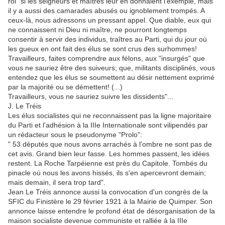
roi" si les seigneurs et maîtres leur en donnaient l'exemple, mais
il y a aussi des camarades abusés ou ignoblement trompés. A
ceux-là, nous adressons un pressant appel. Que diable, eux qui
ne connaissent ni Dieu ni maître, ne pourront longtemps
consentir à servir des individus, traîtres au Parti, qui du jour où
les gueux en ont fait des élus se sont crus des surhommes!
Travailleurs, faites comprendre aux félons, aux "insurgés" que
vous ne sauriez être des suiveurs; que, militants disciplinés, vous
entendez que les élus se soumettent au désir nettement exprimé
par la majorité ou se démettent! (...)
Travailleurs, vous ne sauriez suivre les dissidents"...
J. Le Tréis
Les élus socialistes qui ne reconnaissent pas la ligne majoritaire
du Parti et l'adhésion à la IIIe Internationale sont vilipendés par
un rédacteur sous le pseudonyme "Prolo":
" 53 députés que nous avons arrachés à l'ombre ne sont pas de
cet avis. Grand bien leur fasse. Les hommes passent, les idées
restent. La Roche Tarpéienne est près du Capitole. Tombés du
pinacle où nous les avons hissés, ils s'en apercevront demain;
mais demain, il sera trop tard".
Jean Le Tréis annonce aussi la convocation d'un congrès de la
SFIC du Finistère le 29 février 1921 à la Mairie de Quimper. Son
annonce laisse entendre le profond état de désorganisation de la
maison socialiste devenue communiste et ralliée à la IIIe