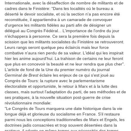
Internationale, avec la désaffection de nombre de militants et de
cadres dans le Finistère: "Dans les localités où le bureau a
déserté le devoir socialiste, et où la section n'a pas encore été
reconstituée, il appartiendra à un camarade de convoquer
d'urgence les militants fidèles au parti afin de désigner un
délégué au Congrès Fédéral... L'importance de l'ordre du jour
n'échappera à personne. Ce sera la première fois depuis la
scission que les militants socialistes du Finistère se retrouveront.
Leurs rangs seront quelque peu éclaircis mais leur force
combative n'aura rien perdu de sa valeur. L'idéal qui les inspirait
hier les anime aujourd'hui. La trahison de certains ne leur feront
que plus en concevoir la beauté et ne leur rendra que plus cher".
L'article de fond de la Une du premier numéro du journal
Germinal de Brest
éclaire les enjeux de ce qui s'est joué au
Congrès de Tours: la rupture avec le parlementarisme
électoraliste et opportuniste, le retour à Marx et à la lutte des
classes, mais surtout l'adaptation du parti, de ses méthodes et de
ses pratiques, à la nouvelle situation post-guerre de crise
révolutionnaire mondiale:
"Le Congrès de Tours marquera une date historique dans la vie
longue déjà et glorieuse du socialisme en France. S'il restaure
parmi nous les conceptions traditionnelles de Marx et Engels, les
doctrines jadis consacrées et trop souvent désertées dans la
pratique, il adapte en même temps aux nécessités des temps