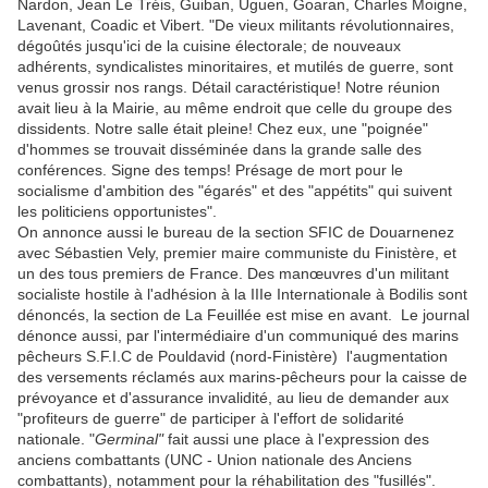
Nardon, Jean Le Tréis, Guiban, Uguen, Goaran, Charles Moigne,
Lavenant, Coadic et Vibert. "De vieux militants révolutionnaires,
dégoûtés jusqu'ici de la cuisine électorale; de nouveaux
adhérents, syndicalistes minoritaires, et mutilés de guerre, sont
venus grossir nos rangs. Détail caractéristique! Notre réunion
avait lieu à la Mairie, au même endroit que celle du groupe des
dissidents. Notre salle était pleine! Chez eux, une "poignée"
d'hommes se trouvait disséminée dans la grande salle des
conférences. Signe des temps! Présage de mort pour le
socialisme d'ambition des "égarés" et des "appétits" qui suivent
les politiciens opportunistes".
On annonce aussi le bureau de la section SFIC de Douarnenez
avec Sébastien Vely, premier maire communiste du Finistère, et
un des tous premiers de France. Des manœuvres d'un militant
socialiste hostile à l'adhésion à la IIIe Internationale à Bodilis sont
dénoncés, la section de La Feuillée est mise en avant. Le journal
dénonce aussi, par l'intermédiaire d'un communiqué des marins
pêcheurs S.F.I.C de Pouldavid (nord-Finistère) l'augmentation
des versements réclamés aux marins-pêcheurs pour la caisse de
prévoyance et d'assurance invalidité, au lieu de demander aux
"profiteurs de guerre" de participer à l'effort de solidarité
nationale. "
Germinal"
fait aussi une place à l'expression des
anciens combattants (UNC - Union nationale des Anciens
combattants), notamment pour la réhabilitation des "fusillés".