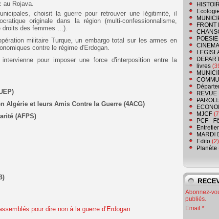
rc au Rojava.
HISTOI
Ecologi
icipales, choisit la guerre pour retrouver une légitimité, il
MUNICI
cratique originale dans la région (multi-confessionnalisme,
FRONT 
e droits des femmes …).
CHANS
POESIE
opération militaire Turque, un embargo total sur les armes en
CINEMA
conomiques contre le régime d'Erdogan.
LEGISL
DEPART
tervienne pour imposer une force d'interposition entre la
livres
(3
MUNICI
COMMU
Départe
(UEP)
REVUE 
PAROLE
n Algérie et leurs Amis Contre la Guerre
(
4ACG
)
ECONO
MJCF
(7
arité (AFPS)
PCF - F
Entretie
MARDI 
Edito
(2)
Planète
B)
RECEV
Abonnez-vous
publiés.
Email