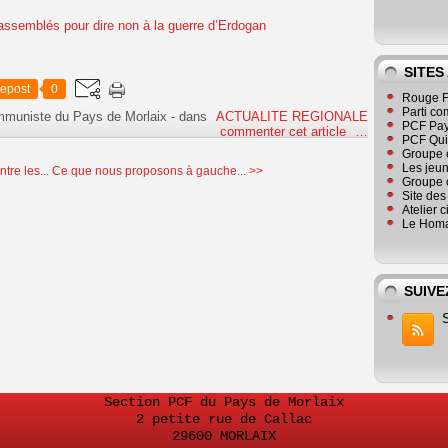
SITES
epost
0
Rouge F
Parti co
ommuniste du Pays de Morlaix
-
dans
ACTUALITE REGIONALE
PCF Pay
commenter cet article
…
PCF Qu
Groupe 
Les jeu
tre les...
Ce que nous proposons à gauche... >>
Groupe 
Site de
Atelier 
Le Homa
SUIVE
Section PCF du Pays de Morlaix
2 petite rue de Callac
29600 MORLAIX