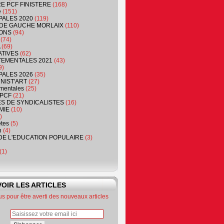
RE PCF FINISTERE
(168)
e
(151)
PALES 2020
(119)
DE GAUCHE MORLAIX
(110)
ONS
(94)
(74)
(69)
ATIVES
(62)
EMENTALES 2021
(43)
9)
PALES 2026
(35)
NIST'ART
(27)
mentales
(25)
PCF
(21)
S DE SYNDICALISTES
(16)
MIE
(10)
)
êtes
(5)
n
(4)
DE L'EDUCATION POPULAIRE
(3)
(1)
OIR LES ARTICLES
 pour être averti des nouveaux articles