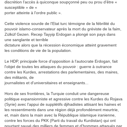
discrétion l'accès à quiconque soupçonné peu ou prou d'être «
susceptible » de «
porter atteinte à l'ordre public ».
Cette violence sourde de l'Etat turc témoigne de la fébrilité du
pouvoir islamo-conservateur après la mort du gréviste de la faim,
Zülküf Gezen. Recep Tayyip Erdogan a plongé son pays dans
une sanglante et terrible
dictature alors que la récession économique atteint gravement
les conditions de vie de la population.
Le HDP, principale force d'opposition à l'autocrate Erdogan, fait
l'objet de toutes les attaques du pouvoir : guerre à outrance
contre les Kurdes, arrestations des parlementaires, des maires,
des militants, de
journalistes et d'universitaires et enseignants...
Hors de ses frontières, la Turquie conduit une dangereuse
politique expansionniste et agressive contre les Kurdes du Rojava
(Syrie) avec l'appui de supplétifs djihadistes attisant les haines et
les ressentiments dans une région déjà profondément meurtrie,
et, main dans la main avec la République islamique iranienne,
contre les forces du PKK (Parti du travail du Kurdistan) qui ont
pourtant sauvé des milliers de femmes et d'hommes attaqués par