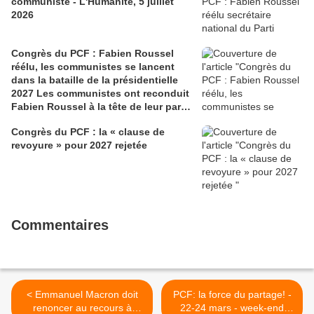
communiste - L'Humanité, 5 juillet
2026
Congrès du PCF : Fabien Roussel
réélu, les communistes se lancent
dans la bataille de la présidentielle
2027 Les communistes ont reconduit
Fabien Roussel à la tête de leur parti,
à l’issue du 40e congrès national, à
Congrès du PCF : la « clause de
Lille. Le secrétaire national, dont la
revoyure » pour 2027 rejetée
candidature devrait être officialisée le
6 septembre, veut désormais jeter «
toutes ses forces » dans la campagne
présidentielle.
Commentaires
< Emmanuel Macron doit
PCF: la force du partage! -
renoncer au recours à
22-24 mars - week-end