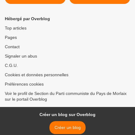
l'armée à l'occasion de
d'échanges et de
l'Acte 19 des Gilets jaunes
découverte du PCF
Finistère en Touraine avec
Hébergé par Overblog
nos camarades de l'Indre-
et-Loire (PCF 37) >
Top articles
Pages
Contact
Signaler un abus
C.G.U.
Cookies et données personnelles
Préférences cookies
Voir le profil de Section du Parti communiste du Pays de Morlaix
sur le portail Overblog
Créer un blog sur Overblog
Créer un blog