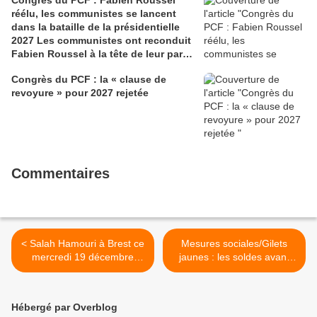
réélu, les communistes se lancent
dans la bataille de la présidentielle
2027 Les communistes ont reconduit
Fabien Roussel à la tête de leur parti,
à l’issue du 40e congrès national, à
Congrès du PCF : la « clause de
Lille. Le secrétaire national, dont la
revoyure » pour 2027 rejetée
candidature devrait être officialisée le
6 septembre, veut désormais jeter «
toutes ses forces » dans la campagne
présidentielle.
Commentaires
< Salah Hamouri à Brest ce
Mesures sociales/Gilets
mercredi 19 décembre
jaunes : les soldes avant
2018, à la Maison du
l'heure (Ian Brossat - PCF)
Peuple (photos Ismaël
>
Dupont)
Hébergé par Overblog