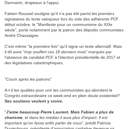
Darmanin, drapeaux à l'appui.
Fabien Roussel souligne qu'il n'a pas été parmi les premiers
signataires du texte vainqueur lors du vote des adhérents PCF
début octobre, le "Manifeste pour un communisme du XXIe
siècle", porté notamment par le patron des députés communistes
André Chassaigne.
C'est même "
la première fois
" qu'il signe un texte alternatif. Mais
il dit avoir "
trop souffert ces 18 derniers mois
" marqués par
l'absence de candidat PCF à l'élection présidentielle de 2017 et
des législatives catastrophiques.
"Courir après les patrons"
A-t-il les qualités pour unir les communistes qui abordent le
Congrès extraordinaire ce week-end en plein doute existentiel?
Ses soutiens veulent y croire.
"
J'aime beaucoup Pierre Laurent. Mais Fabien a plus de
charisme
, et dans les médias il aura plus d'impact. Il est
important qu'on fasse enfin parler de nous
", prédit Patricia
Duvieubourg, présidente d'association caritative devenue sa