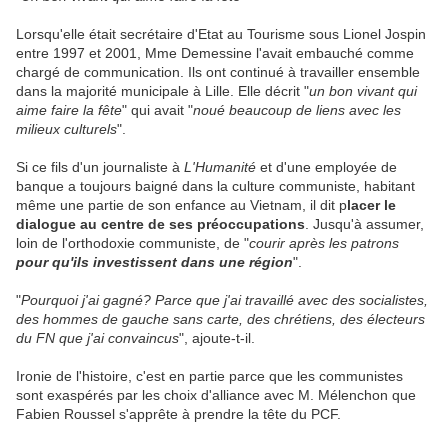
Lorsqu'elle était secrétaire d'Etat au Tourisme sous Lionel Jospin
entre 1997 et 2001, Mme Demessine l'avait embauché comme
chargé de communication. Ils ont continué à travailler ensemble
dans la majorité municipale à Lille. Elle décrit "
un bon vivant qui
aime faire la fête
" qui avait "
noué beaucoup de liens avec les
milieux culturels
".
Si ce fils d'un journaliste à
L'Humanité
et d'une employée de
banque a toujours baigné dans la culture communiste, habitant
même une partie de son enfance au Vietnam, il dit p
lacer le
dialogue au centre de ses préoccupations
. Jusqu'à assumer,
loin de l'orthodoxie communiste, de "
courir après les patrons
pour qu'ils investissent dans une région
".
"
Pourquoi j'ai gagné? Parce que j'ai travaillé avec des socialistes,
des hommes de gauche sans carte, des chrétiens, des électeurs
du FN que j'ai convaincus
", ajoute-t-il.
Ironie de l'histoire, c'est en partie parce que les communistes
sont exaspérés par les choix d'alliance avec M. Mélenchon que
Fabien Roussel s'apprête à prendre la tête du PCF.