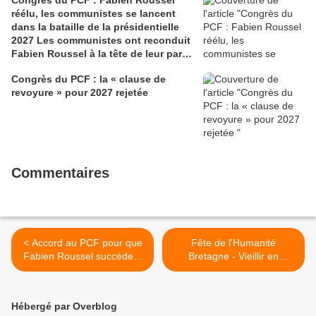
Congrès du PCF : Fabien Roussel
réélu, les communistes se lancent
dans la bataille de la présidentielle
2027 Les communistes ont reconduit
Fabien Roussel à la tête de leur parti,
à l’issue du 40e congrès national, à
Congrès du PCF : la « clause de
Lille. Le secrétaire national, dont la
revoyure » pour 2027 rejetée
candidature devrait être officialisée le
6 septembre, veut désormais jeter «
toutes ses forces » dans la campagne
présidentielle.
Commentaires
< Accord au PCF pour que
Fête de l'Humanité
Fabien Roussel succède à
Bretagne - Vieillir en
Pierre Laurent (L'Humanité,
France, L'Humain d'abord! -
Julia Hamlaoui, 20
Dimanche 2 décembre à
novembre 2018)
11h (Atelier citoyen santé
Hébergé par Overblog
Bretagne PCF) - avec