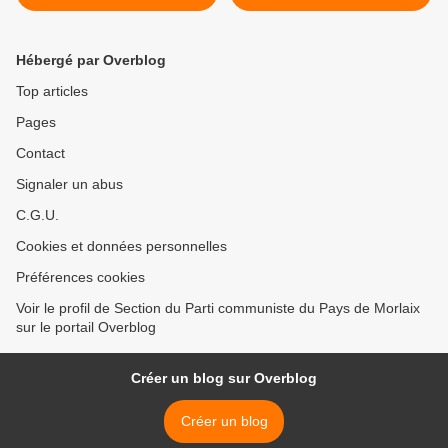
(Patrick Chesnet, la
PCF, a un profil atypique
Nouvelle Vie Ouvrière, CGT,
(France 3, 20 novembre
20 novembre 2018)
2018) >
Hébergé par Overblog
Top articles
Pages
Contact
Signaler un abus
C.G.U.
Cookies et données personnelles
Préférences cookies
Voir le profil de Section du Parti communiste du Pays de Morlaix
sur le portail Overblog
Créer un blog sur Overblog
Créer un blog