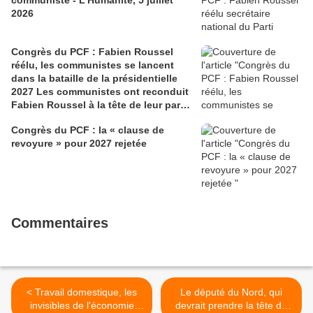
2026
Congrès du PCF : Fabien Roussel
réélu, les communistes se lancent
dans la bataille de la présidentielle
2027 Les communistes ont reconduit
Fabien Roussel à la tête de leur parti,
à l’issue du 40e congrès national, à
Congrès du PCF : la « clause de
Lille. Le secrétaire national, dont la
revoyure » pour 2027 rejetée
candidature devrait être officialisée le
6 septembre, veut désormais jeter «
toutes ses forces » dans la campagne
présidentielle.
Commentaires
< Travail domestique, les
Le député du Nord, qui
invisibles de l'économie
devrait prendre la tête du