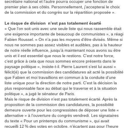
secrétaire national et l’autre pourra occuper une fonction de
premier plan à ses côtés. Personnellement, j’accepterai le choix
de la commission et du congrès sur la répartition proposée ».
Le risque de division n’est pas totalement écarté
« Que l’on soit unis avec une seule liste qui nous rassemble était
une exigence importante de beaucoup de communistes », a réagi
Fabien Roussel. « On n’a pas les moyens d’être divisés. Même si
nous ne sommes pas assez visibles et audibles, pas à la hauteur
de notre réelle influence, jusqu’à maintenant nous avons su être
unis et il est essentiel que nous le restions. C’est notre force,
c’est grâce à cela que nous sommes encore présents dans le
paysage politique », insiste-t-il. Pierre Laurent s’est lui aussi «
félicit(é) que la commission des candidatures ait acté la possibilité
que Fabien et moi travaillions en commun à la conduite d’une
liste unique pour la direction de notre parti. C’est la décision la
plus responsable face au débat qui le traverse et à la situation
politique », a jugé le sénateur de Paris.
Mais le risque de division n’est pas totalement écarté. Après la
proposition de la commission des candidatures, la possibilité
demeure ouverte pour les congressistes de déposer une liste «
alternative » à l’ouverture du congrès vendredi. Les signataires
du texte « Pour un printemps du communisme », qui avait
recueilli 12 % des votes en octobre, n’écartent pas pour l’heure