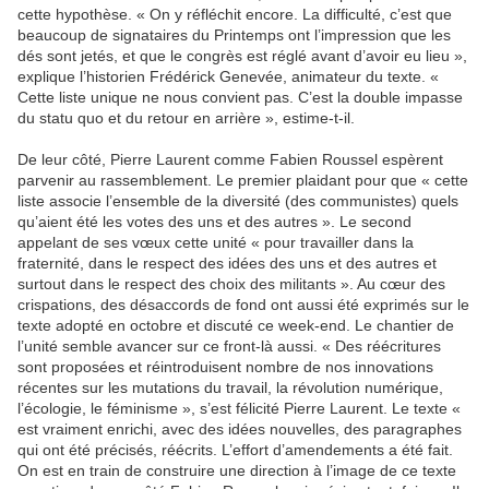
cette hypothèse. « On y réfléchit encore. La difficulté, c’est que
beaucoup de signataires du Printemps ont l’impression que les
dés sont jetés, et que le congrès est réglé avant d’avoir eu lieu »,
explique l’historien Frédérick Genevée, animateur du texte. «
Cette liste unique ne nous convient pas. C’est la double impasse
du statu quo et du retour en arrière », estime-t-il.
De leur côté, Pierre Laurent comme Fabien Roussel espèrent
parvenir au rassemblement. Le premier plaidant pour que « cette
liste associe l’ensemble de la diversité (des communistes) quels
qu’aient été les votes des uns et des autres ». Le second
appelant de ses vœux cette unité « pour travailler dans la
fraternité, dans le respect des idées des uns et des autres et
surtout dans le respect des choix des militants ». Au cœur des
crispations, des désaccords de fond ont aussi été exprimés sur le
texte adopté en octobre et discuté ce week-end. Le chantier de
l’unité semble avancer sur ce front-là aussi. « Des réécritures
sont proposées et réintroduisent nombre de nos innovations
récentes sur les mutations du travail, la révolution numérique,
l’écologie, le féminisme », s’est félicité Pierre Laurent. Le texte «
est vraiment enrichi, avec des idées nouvelles, des paragraphes
qui ont été précisés, réécrits. L’effort d’amendements a été fait.
On est en train de construire une direction à l’image de ce texte