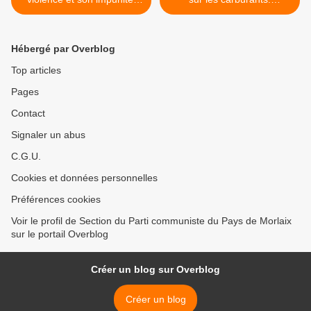
signifie aux Syriens que rien
l'arnaque démontrée par
ne les sauvera de son
Roger Héré (section PCF
pouvoir absolu - Libération,
Morlaix) >
Hébergé par Overblog
Catherine Calvet et Luc
Mathieu
Top articles
Pages
Contact
Signaler un abus
C.G.U.
Cookies et données personnelles
Préférences cookies
Voir le profil de Section du Parti communiste du Pays de Morlaix
sur le portail Overblog
Créer un blog sur Overblog
Créer un blog