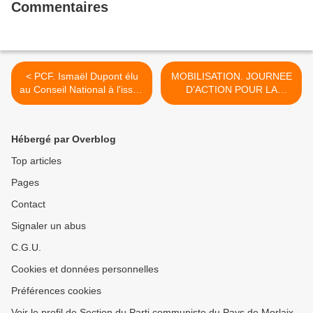
Commentaires
< PCF. Ismaël Dupont élu
MOBILISATION. JOURNEE
au Conseil National à l'issue
D’ACTION POUR LA
du Congrès d'Ivry-sur-Seine
DEFENSE DE L’HOPITAL
(Le Télégramme, 27
PUBLIC LE 1ER
novembre 2018)
DECEMBRE (LE
Hébergé par Overblog
TELEGRAMME – mercredi
28 novembre 2018) >
Top articles
Pages
Contact
Signaler un abus
C.G.U.
Cookies et données personnelles
Préférences cookies
Voir le profil de Section du Parti communiste du Pays de Morlaix