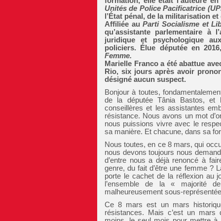
formation, elle était l’auteure 
Unités de Police Pacificatrice (
UP
l’État pénal, de la militarisation e
Affiliée au
Parti Socialisme et Lib
qu’assistante parlementaire à l
juridique et psychologique au
policiers. Élue députée en 2016,
Femme.
Marielle Franco a été abattue av
Rio, six jours après avoir prono
désigné aucun suspect.
Bonjour à toutes, fondamentalement 
de la députée Tânia Bastos, et 
conseillères et les assistantes em
résistance. Nous avons un mot d’ord
nous puissions vivre avec le resp
sa manière. Et chacune, dans sa for
Nous toutes, en ce 8 mars, qui occu
nous devons toujours nous demande
d’entre nous a déjà renoncé à faire
genre, du fait d’être une femme ? La
porte le cachet de la réflexion au 
l’ensemble de la « majorité d
malheureusement sous-représentée
Ce 8 mars est un mars historique
résistances. Mais c’est un mars
moins, le seul mois pour mettre à l