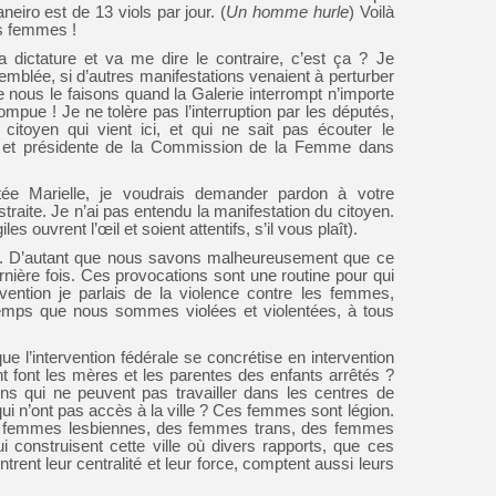
eiro est de 13 viols par jour. (
Un homme hurle
) Voilà
es femmes !
a dictature et va me dire le contraire, c’est ça ? Je
mblée, si d’autres manifestations venaient à perturber
nous le faisons quand la Galerie interrompt n’importe
ompue ! Je ne tolère pas l’interruption par les députés,
 citoyen qui vient ici, et qui ne sait pas écouter le
, et présidente de la Commission de la Femme dans
e Marielle, je voudrais demander pardon à votre
traite. Je n’ai pas entendu la manifestation du citoyen.
iles ouvrent l’œil et soient attentifs, s’il vous plaît).
a. D’autant que nous savons malheureusement que ce
ernière fois. Ces provocations sont une routine pour qui
vention je parlais de la violence contre les femmes,
gtemps que nous sommes violées et violentées, à tous
 l’intervention fédérale se concrétise en intervention
nt font les mères et les parentes des enfants arrêtés ?
 qui ne peuvent pas travailler dans les centres de
 n’ont pas accès à la ville ? Ces femmes sont légion.
s femmes lesbiennes, des femmes trans, des femmes
construisent cette ville où divers rapports, que ces
rent leur centralité et leur force, comptent aussi leurs