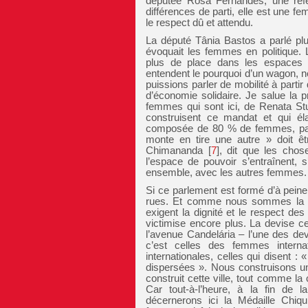
députée Rosa Fernandes, une réf
différences de parti, elle est une fe
le respect dû et attendu.
La député Tânia Bastos a parlé plus
évoquait les femmes en politique
plus de place dans les espaces d
entendent le pourquoi d’un wagon, 
puissions parler de mobilité à partir
d’économie solidaire. Je salue la p
femmes qui sont ici, de Renata St
construisent ce mandat et qui éla
composée de 80 % de femmes, par
monte en tire une autre » doit êt
Chimananda
[
7
]
, dit que les cho
l’espace de pouvoir s’entraînent, s
ensemble, avec les autres femmes.
Si ce parlement est formé d’à pei
rues. Et comme nous sommes la m
exigent la dignité et le respect de
victimise encore plus. La devise 
l’avenue Candelária – l’une des dev
c’est celles des femmes interna
internationales, celles qui disen
dispersées ». Nous construisons une
construit cette ville, tout comme l
Car tout-à-l’heure, à la fin de 
décernerons ici la Médaille Chi