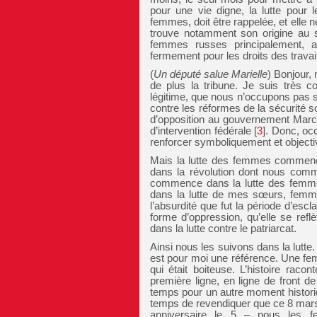
pour une vie digne, la lutte pour l
femmes, doit être rappelée, et elle n
trouve notamment son origine au s
femmes russes principalement, au 
fermement pour les droits des trava
(
Un député
salue Marielle
) Bonjour,
de plus la tribune. Je suis très co
légitime, que nous n’occupons pas s
contre les réformes de la sécurité s
d’opposition au gouvernement Marce
d’intervention fédérale
[
3
]
. Donc, occ
renforcer symboliquement et objecti
Mais la lutte des femmes commenc
dans la révolution dont nous commé
commence dans la lutte des femme
dans la lutte de mes sœurs, femmes
l’absurdité que fut la période d’esc
forme d’oppression, qu’elle se ref
dans la lutte contre le patriarcat.
Ainsi nous les suivons dans la lutte.
est pour moi une référence. Une fem
qui était boiteuse. L’histoire raco
première ligne, en ligne de front de 
temps pour un autre moment historiqu
temps de revendiquer que ce 8 mar
anniversaire le 5 – nous les 