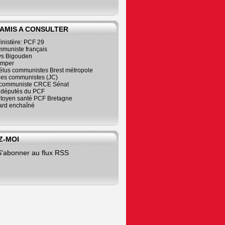
 AMIS A CONSULTER
inistère: PCF 29
mmuniste français
s Bigouden
imper
élus communistes Brest métropole
nes communistes (JC)
communiste CRCE Sénat
s députés du PCF
citoyen santé PCF Bretagne
rd enchaîné
Z-MOI
S'abonner au flux RSS