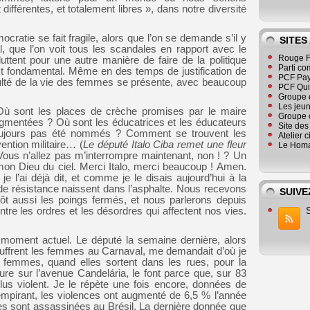
fférentes, et totalement libres », dans notre diversité
ratie se fait fragile, alors que l’on se demande s’il y
SITES
, que l’on voit tous les scandales en rapport avec le
Rouge F
ttent pour une autre manière de faire de la politique
Parti co
t fondamental. Même en des temps de justification de
PCF Pay
fficulté de la vie des femmes se présente, avec beaucoup
PCF Qu
Groupe 
Les jeu
. Où sont les places de crèche promises par le maire
Groupe 
 augmentées ? Où sont les éducatrices et les éducateurs
Site de
toujours pas été nommés ? Comment se trouvent les
Atelier 
vention militaire… (
Le député Italo Ciba remet une fleur
Le Homa
Vous n’allez pas m’interrompre maintenant, non ! ? Un
on Dieu du ciel. Merci Italo, merci beaucoup ! Amen.
l’ai déjà dit, et comme je le disais aujourd’hui à la
de résistance naissent dans l’asphalte. Nous recevons
SUIVE
ôt aussi les poings fermés, et nous parlerons depuis
ntre les ordres et les désordres qui affectent nos vies.
 moment actuel. Le député la semaine dernière, alors
ouffrent les femmes au Carnaval, me demandait d’où je
s femmes, quand elles sortent dans les rues, pour la
eure sur l’avenue Candelária, le font parce que, sur 83
plus violent. Je le répète une fois encore, données de
empirant, les violences ont augmenté de 6,5 % l’année
s sont assassinées au Brésil. La dernière donnée que