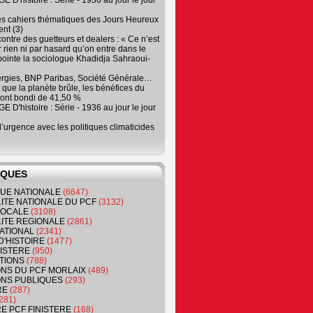
 D'histoire : Série - 1936 au jour le jour
es cahiers thématiques des Jours Heureux
nt (3)
contre des guetteurs et dealers : « Ce n’est
 rien ni par hasard qu’on entre dans le
, pointe la sociologue Khadidja Sahraoui-
ergies, BNP Paribas, Société Générale…
que la planète brûle, les bénéfices du
ont bondi de 41,50 %
 D'histoire : Série - 1936 au jour le jour
 d’urgence avec les politiques climaticides
IQUES
QUE NATIONALE
(6647)
ITE NATIONALE DU PCF
(3132)
 LOCALE
(3108)
ITE REGIONALE
(2861)
ATIONAL
(2341)
D'HISTOIRE
(1477)
NISTERE
(950)
TIONS
(788)
ONS DU PCF MORLAIX
(489)
NS PUBLIQUES
(293)
RE
(287)
281)
RE PCF FINISTERE
(168)