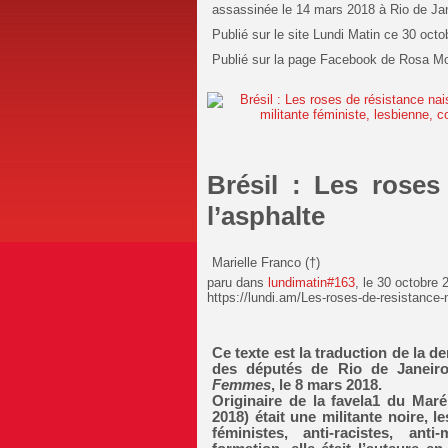
assassinée le 14 mars 2018 à Rio de Jan
Publié sur le site Lundi Matin ce 30 oct
Publié sur la page Facebook de Rosa Mou
Brésil : Les roses
l’asphalte
Marielle Franco (†)
paru dans
lundimatin#163
, le 30 octobre 
https://lundi.am/Les-roses-de-resistance-
Ce texte est la traduction de la d
des députés de Rio de Janeiro
Femmes
, le 8 mars 2018.
Originaire de la favela1 du Maré
2018) était une militante noire, 
féministes, anti-racistes, anti