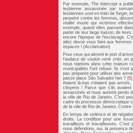
Par exemple,
The Intercept
a publi
lesbienne assassinée par semai
lesbiennes sont en train de forger,
perpetré contre les femmes, désorm
réalité inouïe qui victimise effect
exemple, quand elles passent dan
parler de leur large bassin, de leu
encore l’époque de l’esclavage. C’
allez devoir vous faire aux femmes n
espaces ! (
Acclamation
)
Pour ceux qui aiment le port d’armes 
l’audace de vouloir venir crier, en 
nous rejetons dans cette maison ce
municipalités l’ont refusé. Ils n’ont
pas préparée pour utiliser des arme
passé place São Salvador hier ?
[
5
]
étaient là-bas n’étaient pas armés
citoyens ! Parce que s’ils avaient
assassinés et nous aurions perdu de
la ville de Rio de Janeiro. C’est 
cadre du processus démocratique sont
de la ville de Rio de Janeiro. Contr
En temps de violence et de négation
droits. La condition pour une issue
travailleurs et travailleuses. C’e
nous défendons, oui, la présence de