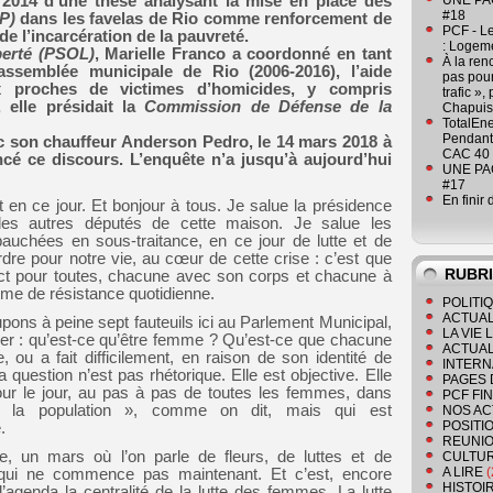
en 2014 d’une thèse analysant la mise en place des
UNE PAGE
#18
P
)
dans les favelas de Rio comme renforcement de
PCF - L
t de l’incarcération de la pauvreté.
: Logeme
erté (
PSOL
)
, Marielle Franco a coordonné en tant
À la ren
’assemblée municipale de Rio (2006-2016), l’aide
pas pour
x proches de victimes d’homicides, y compris
trafic »
 elle présidait la
Commission de Défense de la
Chapuis
TotalEn
Pendant 
ec son chauffeur Anderson Pedro, le 14 mars 2018 à
CAC 40 
ncé ce discours. L’enquête n’a jusqu’à aujourd’hui
UNE PAGE
#17
En finir
en ce jour. Et bonjour à tous. Je salue la présidence
les autres députés de cette maison. Je salue les
bauchées en sous-traitance, en ce jour de lutte et de
re pour notre vie, au cœur de cette crise : c’est que
RUBR
ect pour toutes, chacune avec son corps et chacune à
me de résistance quotidienne.
POLITI
ACTUAL
pons à peine sept fauteuils ici au Parlement Municipal,
LA VIE
r : qu’est-ce qu’être femme ? Qu’est-ce que chacune
ACTUAL
, ou a fait difficilement, en raison de son identité de
INTERN
 question n’est pas rhétorique. Elle est objective. Elle
PAGES 
jour le jour, au pas à pas de toutes les femmes, dans
PCF FI
e la population », comme on dit, mais qui est
NOS AC
POSITI
.
REUNIO
, un mars où l’on parle de fleurs, de luttes et de
CULTU
A LIRE
(
 qui ne commence pas maintenant. Et c’est, encore
HISTOI
’agenda la centralité de la lutte des femmes. La lutte