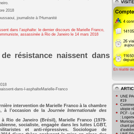
VISIT
eiro.
obre 2018
ssaoui, journaliste à l'Humanité
 de résistance naissent dans
En réalité d
2018
ARTIC
naissent-dans-l-asphalteMarielle-Franco
UNE PAGE
#19
Comment
ernière intervention de Marielle Franco à la chambre
utopie r
, à l’occasion de la
Journée Internationale des
PCF - L
: Logeme
 à Rio de Janeiro (Brésil), Marielle Franco (1979-
Municipa
lesbienne, socialiste, engagée dans les luttes
LGBT
,
chant pé
-militaristes et anti-répressives. Sociologue de
d’extrêm