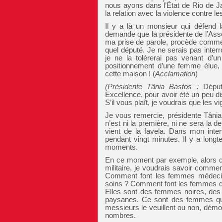
nous ayons dans l’État de Rio de Jan
la relation avec la violence contre l
Il y a là un monsieur qui défend l
demande que la présidente de l’Asse
ma prise de parole, procède comme 
quel député. Je ne serais pas interr
je ne la tolérerai pas venant d’un
positionnement d’une femme élue
cette maison ! (
Acclamation
)
(
Présidente Tânia Bastos :
Député
Excellence, pour avoir été un peu dis
S’il vous plaît, je voudrais que les vig
Je vous remercie, présidente Tâni
n’est ni la première, ni ne sera la d
vient de la favela. Dans mon inter
pendant vingt minutes. Il y a lon
moments.
En ce moment par exemple, alors que
militaire, je voudrais savoir comme
Comment font les femmes médecins
soins ? Comment font les femmes qui
Elles sont des femmes noires, de
paysanes. Ce sont des femmes qui 
messieurs le veuillent ou non, démont
nombres.