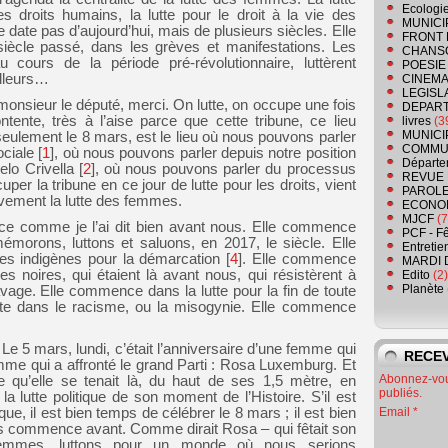
Ecologi
es droits humains, la lutte pour le droit à la vie des
MUNICI
e date pas d’aujourd’hui, mais de plusieurs siècles. Elle
FRONT 
iècle passé, dans les grèves et manifestations. Les
CHANS
cours de la période pré-révolutionnaire, luttèrent
POESIE
illeurs…
CINEMA
LEGISL
 monsieur le député, merci. On lutte, on occupe une fois
DEPART
ntente, très à l’aise parce que cette tribune, ce lieu
livres
(3
MUNICI
eulement le 8 mars, est le lieu où nous pouvons parler
COMMU
ociale
[
1
]
, où nous pouvons parler depuis notre position
Départe
lo Crivella
[
2
]
, où nous pouvons parler du processus
REVUE 
uper la tribune en ce jour de lutte pour les droits, vient
PAROLE
vement la lutte des femmes.
ECONO
MJCF
(7
e comme je l’ai dit bien avant nous. Elle commence
PCF - F
morons, luttons et saluons, en 2017, le siècle. Elle
Entretie
s indigènes pour la démarcation
[
4
]
. Elle commence
MARDI 
 noires, qui étaient là avant nous, qui résistèrent à
Edito
(2)
Planète
lavage. Elle commence dans la lutte pour la fin de toute
lète dans le racisme, ou la misogynie. Elle commence
 Le 5 mars, lundi, c’était l’anniversaire d’une femme qui
RECEV
me qui a affronté le grand Parti : Rosa Luxemburg. Et
Abonnez-vous
nte qu’elle se tenait là, du haut de ses 1,5 mètre, en
publiés.
la lutte politique de son moment de l’Histoire. S’il est
e, il est bien temps de célébrer le 8 mars ; il est bien
Email
s commence avant. Comme dirait Rosa – qui fêtait son
femmes, luttons pour un monde où nous serions