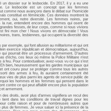
é un dossier sur le lesbocide. En 2017, il y a eu une
ne. Le lesbocide est un concept que les femmes
 tout comme nous avançons dans le débat sur l’homicide
ais constitué en féminicide. Ces données montrent la
ivement, oui, notre diversité. Les femmes noires, par
s la rue, entendent encore des hommes qui osent de
rs grandes fesses, de leur corps, comme si nous vivions
est fini mon cher ! Nous vivons en démocratie ! Vous
oires, trans, lesbiennes, qui occupent la diversité des
par exemple, qui font allusion au militarisme et qui ont
plein exercice républicain et démocratique, aujourd’hui,
 qui pourrait être un processus d’armement. D’autres
 pas d’écho, ces lieux où même la Police Militaire n’est
s à feu. Pour contextualiser, avez-vous vu ce qui s’est
Eh bien, heureusement que les gardes municipaux qui
, et ont couru pour se protéger comme tous les autres
 sorti des armes à feu, ils auraient certainement été
ux vies de plus parmi les agents de service public de
pourquoi les hommes et les femmes qui pensent dans le
 contre ce qui peut affaiblir encore plus la population
e cet armement.
 des droits, avoir plus d’armes signifiera un recul des
 tient dans les conditions de travail dignes pour les
st pour cette raison et pour de nombreuses autres que
 plus de femmes. Je veux saluer ici la présence de la