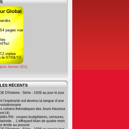
ES
epuis Janvier 2011
LES RÉCENTS
 D'histoire : Série - 1936 au jour le jour
 l’espéranto est devenu la langue d’une
évolutionnaire
es cahiers thématiques des Jours Heureux
nt (4)
lités RN : coupes budgétaires, censures,
tainiste… L’effrayant bilan de quatre mois
e droite au pouvoir