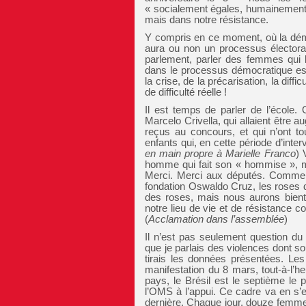
« socialement égales, humainement di
mais dans notre résistance.
Y compris en ce moment, où la démoc
aura ou non un processus électoral
parlement, parler des femmes qui lu
dans le processus démocratique es
la crise, de la précarisation, la di
de difficulté réelle !
Il est temps de parler de l’école
Marcelo Crivella, qui allaient être
reçus au concours, et qui n’ont 
enfants qui, en cette période d’inter
en main propre à Marielle Franco
) 
homme qui fait son « hommise », m
Merci. Merci aux députés. Comme je 
fondation Oswaldo Cruz, les roses 
des roses, mais nous aurons bient
notre lieu de vie et de résistance co
(
Acclamation
dans l’assemblée
)
Il n’est pas seulement question du
que je parlais des violences dont s
tirais les données présentées. Le
manifestation du 8 mars, tout-à-l’h
pays, le Brésil est le septième le 
l’
OMS
à l’appui. Ce cadre va en s’
dernière. Chaque jour, douze femme