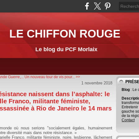
LE CHIFFON ROUGE
Le blog du PCF Morlaix
nde Guerre,...
Un nouveau tour de vis pour... >>
PRÉS
1 novembre 2018
Blog
: Le
ésistance naissent dans l’asphalte: le
Descript
le Franco, militante féministe,
transforma
ssassinée à Rio de Janeiro le 14 mars
Entretenir
gauche so
de la régi
Contact
monde où nous serions "socialement égales, humainement
otre diversité mais dans notre résistance. »
ielle Franco, militante féministe, noire, lesbienne, lâchement