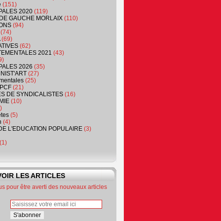
e
(151)
PALES 2020
(119)
DE GAUCHE MORLAIX
(110)
ONS
(94)
(74)
(69)
ATIVES
(62)
EMENTALES 2021
(43)
9)
PALES 2026
(35)
NIST'ART
(27)
mentales
(25)
PCF
(21)
S DE SYNDICALISTES
(16)
MIE
(10)
)
êtes
(5)
n
(4)
DE L'EDUCATION POPULAIRE
(3)
(1)
OIR LES ARTICLES
 pour être averti des nouveaux articles