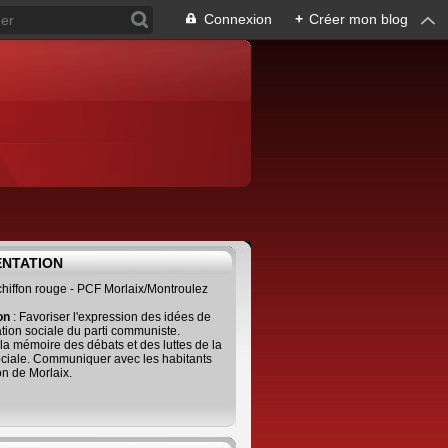
Connexion
+
Créer mon blog
ENTATION
 chiffon rouge - PCF Morlaix/Montroulez
ion
: Favoriser l'expression des idées de
tion sociale du parti communiste.
 la mémoire des débats et des luttes de la
ciale. Communiquer avec les habitants
on de Morlaix.