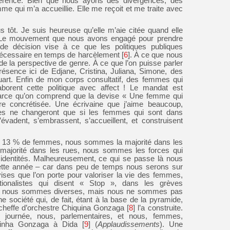
érence. Bien que nous ayons des divergences, des
mme qui m’a accueillie. Elle me reçoit et me traite avec
 tôt. Je suis heureuse qu’elle m’aie citée quand elle
. Le mouvement que nous avons engagé pour prendre
e décision vise à ce que les politiques publiques
nécessaire en temps de harcèlement
[
6
]
. À ce que nous
 de la perspective de genre. À ce que l’on puisse parler
résence ici de Edjane, Cristina, Juliana, Simone, des
uart. Enfin de mon corps consultatif, des femmes qui
borent cette politique avec affect ! Le mandat est
ce qu’on comprend que la devise « Une femme qui
re concrétisée. Une écrivaine que j’aime beaucoup,
ses ne changeront que si les femmes qui sont dans
’évadent, s’embrassent, s’accueillent, et construisent
ne 13 % de femmes, nous sommes la majorité dans les
ajorité dans les rues, nous sommes les forces qui
s identités. Malheureusement, ce qui se passe là nous
cette année – car dans peu de temps nous serons sur
ises que l’on porte pour valoriser la vie des femmes,
tionalistes qui disent « Stop », dans les grèves
t : « nous sommes diverses, mais nous ne sommes pas
 société qui, de fait, étant à la base de la pyramide,
a cheffe d’orchestre Chiquina Gonzaga
[
8
]
l’a construite.
la journée, nous, parlementaires, et nous, femmes,
quinha Gonzaga à Dida
[
9
]
(
Applaudissements
). Une