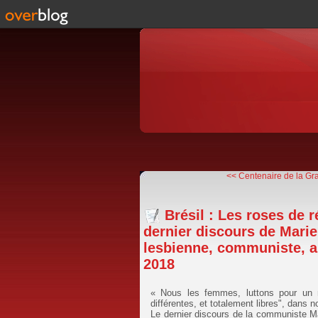
<< Centenaire de la Gra
Brésil : Les roses de r
dernier discours de Mariel
lesbienne, communiste, a
2018
« Nous les femmes, luttons pour un 
différentes, et totalement libres", dans n
Le dernier discours de la communiste Mar