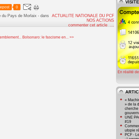
VISIT
epost
0
e du Pays de Morlaix
-
dans
ACTUALITE NATIONALE DU PCF
NOS ACTIONS
commenter cet article
…
emblement...
Bolsonaro: le fascisme en... >>
En réalité d
ARTIC
« Machin
» de la 
cherche 
gouver
UNE PAGE
#19
Comment
utopie r
PCF - L