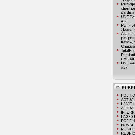
: Logeme
Municipa
chant pé
d’extrêm
UNE PAGE
#18
PCF - L
: Logeme
À la ren
pas pour
trafic »
Chapuis
TotalEn
Pendant 
CAC 40 
UNE PAGE
#17
RUBR
POLITI
ACTUAL
LA VIE
ACTUAL
INTERN
PAGES 
PCF FI
NOS AC
POSITI
REUNIO