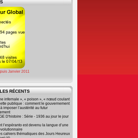
ES
epuis Janvier 2011
LES RÉCENTS
e infernale », « poison », « nœud coulant
dette publique : comment le gouvernement
à imposer l’austérité au futur
nement
 D'histoire : Série - 1936 au jour le jour
 l’espéranto est devenu la langue d’une
évolutionnaire
es cahiers thématiques des Jours Heureux