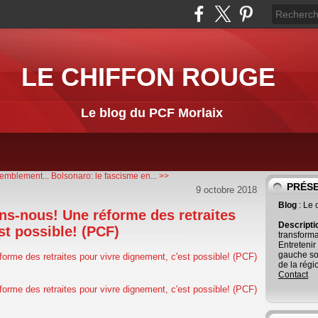
LE CHIFFON ROUGE
Le blog du PCF Morlaix
emblement...
Bolsonaro: le fascisme en... >>
PRÉS
9 octobre 2018
Blog
: Le
ns-nous! Une réforme des retraites
Descript
st possible! (PCF)
transforma
Entretenir
gauche so
de la régi
Contact