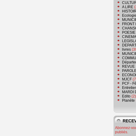
CULTU
A LIRE
(
HISTOI
Ecologi
MUNICI
FRONT 
CHANS
POESIE
CINEMA
LEGISL
DEPART
livres
(3
MUNICI
COMMU
Départe
REVUE 
PAROLE
ECONO
MJCF
(7
PCF - F
Entretie
MARDI 
Edito
(2)
Planète
RECEV
Abonnez-vous
publiés.