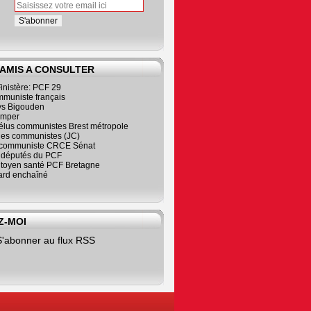
 AMIS A CONSULTER
inistère: PCF 29
mmuniste français
s Bigouden
imper
élus communistes Brest métropole
nes communistes (JC)
communiste CRCE Sénat
s députés du PCF
citoyen santé PCF Bretagne
rd enchaîné
Z-MOI
S'abonner au flux RSS