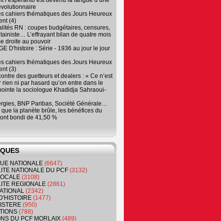
 l’espéranto est devenu la langue d’une
évolutionnaire
es cahiers thématiques des Jours Heureux
nt (4)
lités RN : coupes budgétaires, censures,
tainiste… L’effrayant bilan de quatre mois
e droite au pouvoir
 D'histoire : Série - 1936 au jour le jour
es cahiers thématiques des Jours Heureux
nt (3)
contre des guetteurs et dealers : « Ce n’est
 rien ni par hasard qu’on entre dans le
, pointe la sociologue Khadidja Sahraoui-
ergies, BNP Paribas, Société Générale…
que la planète brûle, les bénéfices du
ont bondi de 41,50 %
IQUES
QUE NATIONALE
(6647)
ITE NATIONALE DU PCF
(3132)
 LOCALE
(3108)
ITE REGIONALE
(2861)
ATIONAL
(2342)
D'HISTOIRE
(1477)
NISTERE
(950)
TIONS
(788)
ONS DU PCF MORLAIX
(489)