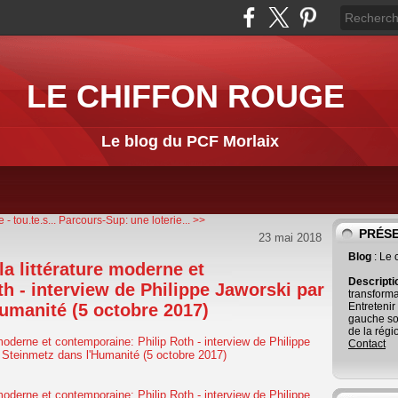
LE CHIFFON ROUGE
Le blog du PCF Morlaix
- tou.te.s...
Parcours-Sup: une loterie... >>
PRÉS
23 mai 2018
Blog
: Le
la littérature moderne et
Descript
h - interview de Philippe Jaworski par
transforma
umanité (5 octobre 2017)
Entretenir
gauche so
de la régi
Contact