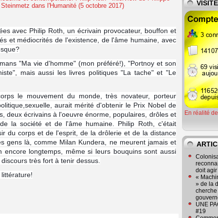
VISIT
es avec Philip Roth, un écrivain provocateur, bouffon et
utés et médiocrités de l'existence, de l'âme humaine, avec
lesque?
 romans "Ma vie d'homme" (mon préféré!), "Portnoy et son
te", mais aussi les livres politiques "La tache" et "Le
 corps le mouvement du monde, très novateur, porteur
 politique,sexuelle, aurait mérité d'obtenir le Prix Nobel de
En réalité d
, deux écrivains à l'oeuvre énorme, populaires, drôles et
de la société et de l'âme humaine. Philip Roth, c'était
sir du corps et de l'esprit, de la drôlerie et de la distance
: ces gens là, comme Milan Kundera, ne meurent jamais et
ARTIC
on encore longtemps, même si leurs bouquins sont aussi
Colonisa
iscours très fort à tenir dessus.
reconnai
doit agi
littérature!
« Machin
» de la 
cherche 
gouver
UNE PAGE
#19