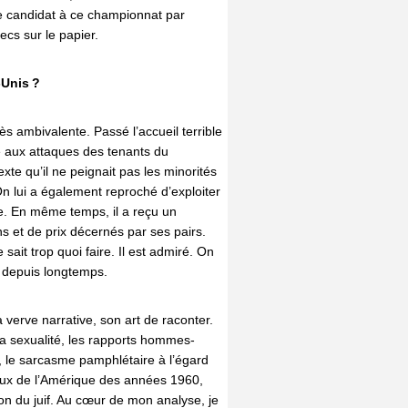
e candidat à ce championnat par
ecs sur le papier.
-Unis ?
s ambivalente. Passé l’accueil terrible
te aux attaques des tenants du
exte qu’il ne peignait pas les minorités
n lui a également reproché d’exploiter
te. En même temps, il a reçu un
s et de prix décernés par ses pairs.
sait trop quoi faire. Il est admiré. On
bel depuis longtemps.
 verve narrative, son art de raconter.
la sexualité, les rapports hommes-
, le sarcasme pamphlétaire à l’égard
aux de l’Amérique des années 1960,
on du juif. Au cœur de mon analyse, je