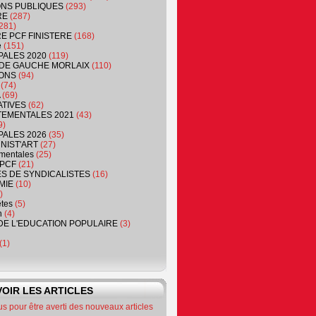
NS PUBLIQUES
(293)
RE
(287)
281)
RE PCF FINISTERE
(168)
e
(151)
PALES 2020
(119)
DE GAUCHE MORLAIX
(110)
ONS
(94)
(74)
(69)
ATIVES
(62)
EMENTALES 2021
(43)
9)
PALES 2026
(35)
NIST'ART
(27)
mentales
(25)
PCF
(21)
S DE SYNDICALISTES
(16)
MIE
(10)
)
êtes
(5)
n
(4)
DE L'EDUCATION POPULAIRE
(3)
(1)
OIR LES ARTICLES
 pour être averti des nouveaux articles