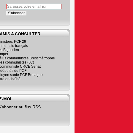
 AMIS A CONSULTER
inistère: PCF 29
mmuniste français
s Bigouden
imper
élus communistes Brest métropole
nes communistes (JC)
communiste CRCE Sénat
s députés du PCF
citoyen santé PCF Bretagne
rd enchaîné
Z-MOI
S'abonner au flux RSS