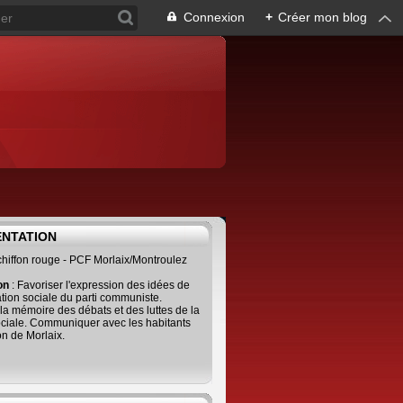
Connexion
+
Créer mon blog
ENTATION
 chiffon rouge - PCF Morlaix/Montroulez
ion
: Favoriser l'expression des idées de
tion sociale du parti communiste.
 la mémoire des débats et des luttes de la
ciale. Communiquer avec les habitants
on de Morlaix.