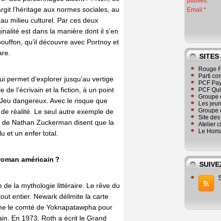
publiés.
élargit l’héritage aux normes sociales, au
Email
au milieu culturel. Par ces deux
ginalité est dans la manière dont il s’en
ouffon, qu’il découvre avec Portnoy et
are.
SITES
Rouge F
Parti co
ui permet d’explorer jusqu’au vertige
PCF Pay
 de l’écrivain et la fiction, à un point
PCF Qu
Groupe 
e. Jeu dangereux. Avec le risque que
Les jeu
Groupe 
de réalité. Le seul autre exemple de
Site de
res de Nathan Zuckerman disent que la
Atelier 
Le Homa
u et un enfer total.
 roman américain ?
SUIVE
e de la mythologie littéraire. Le rêve du
out entier. Newark délimite la carte
mme le comté de Yoknapatawpha pour
ain. En 1973, Roth a écrit le Grand