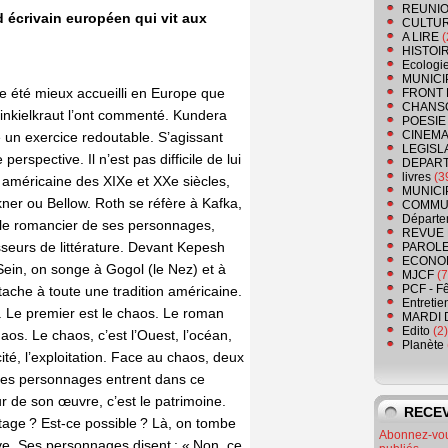
REUNIO
d écrivain européen qui vit aux
CULTU
A LIRE
(
HISTOI
Ecologi
MUNICI
e été mieux accueilli en Europe que
FRONT 
CHANS
Finkielkraut l’ont commenté. Kundera
POESIE
CINEMA
é un exercice redoutable. S’agissant
LEGISL
erspective. Il n’est pas difficile de lui
DEPART
livres
(3
e américaine des XIXe et XXe siècles,
MUNICI
kner ou Bellow. Roth se réfère à Kafka,
COMMU
Départe
r le romancier de ses personnages,
REVUE 
esseurs de littérature. Devant Kepesh
PAROLE
ECONO
Sein, on songe à Gogol (le Nez) et à
MJCF
(7
PCF - F
tache à toute une tradition américaine.
Entretie
. Le premier est le chaos. Le roman
MARDI 
Edito
(2)
os. Le chaos, c’est l’Ouest, l’océan,
Planète
icité, l’exploitation. Face au chaos, deux
 Ses personnages entrent dans ce
de son œuvre, c’est le patrimoine.
RECEV
age ? Est-ce possible ? Là, on tombe
Abonnez-vous
ive. Ses personnages disent : « Non, ce