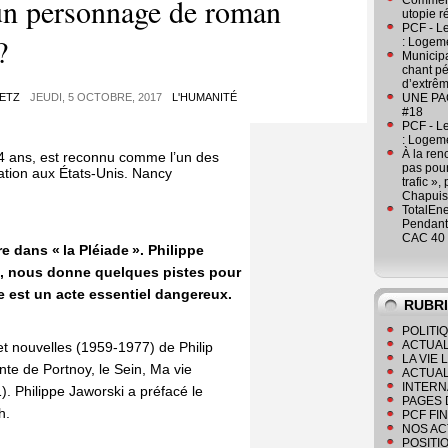
 un personnage de roman
Comment
utopie r
PCF - L
?
: Logeme
Municipa
chant pé
d’extrêm
METZ
JEUDI, 5 OCTOBRE, 2017
L'HUMANITÉ
UNE PAGE
#18
PCF - L
: Logeme
À la ren
84 ans, est reconnu comme l’un des
pas pour
ation aux États-Unis. Nancy
trafic »
Chapuis
TotalEn
Pendant 
CAC 40 
e dans « la Pléiade ». Philippe
ge, nous donne quelques pistes pour
re est un acte essentiel dangereux.
RUBR
POLITI
ACTUAL
et nouvelles (1959-1977) de Philip
LA VIE
te de Portnoy, le Sein, Ma vie
ACTUAL
INTERN
. Philippe Jaworski a préfacé le
PAGES 
h.
PCF FI
NOS AC
POSITI