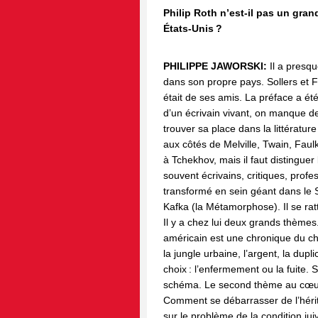
Philip Roth n’est-il pas un gran
États-Unis ?
PHILIPPE JAWORSKI:
Il a presqu
dans son propre pays. Sollers et 
était de ses amis. La préface a ét
d’un écrivain vivant, on manque de p
trouver sa place dans la littératur
aux côtés de Melville, Twain, Faul
à Tchekhov, mais il faut distingue
souvent écrivains, critiques, prof
transformé en sein géant dans le 
Kafka (la Métamorphose). Il se rat
Il y a chez lui deux grands thèmes
américain est une chronique du cha
la jungle urbaine, l’argent, la dupl
choix : l’enfermement ou la fuite.
schéma. Le second thème au cœur 
Comment se débarrasser de l’hérit
sur le problème de la condition ju