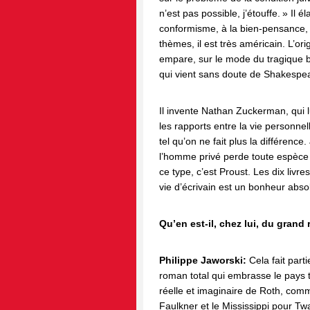
n’est pas possible, j’étouffe. » Il 
conformisme, à la bien-pensance, 
thèmes, il est très américain. L’ori
empare, sur le mode du tragique b
qui vient sans doute de Shakespe
Il invente Nathan Zuckerman, qui l
les rapports entre la vie personnelle
tel qu’on ne fait plus la différenc
l’homme privé perde toute espèce 
ce type, c’est Proust. Les dix liv
vie d’écrivain est un bonheur absol
Qu’en est-il, chez lui, du grand
Philippe Jaworski:
Cela fait parti
roman total qui embrasse le pays t
réelle et imaginaire de Roth, co
Faulkner et le Mississippi pour Tw