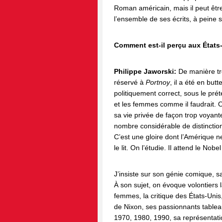
Roman américain, mais il peut êtr
l’ensemble de ses écrits, à peine s
Comment est-il perçu aux États
Philippe Jaworski:
De manière trè
réservé à
Port­noy
, il a été en but
politiquement correct, sous le prét
et les femmes comme il faudrait. O
sa vie privée de façon trop voyan
nombre considérable de distinction
C’est une gloire dont l’Amérique ne 
le lit. On l’étudie. Il attend le No
J’insiste sur son génie comique, sa
À son sujet, on évoque volontiers 
femmes, la critique des États-Unis
de Nixon, ses passionnants table
1970, 1980, 1990, sa représentati