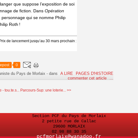
 le danger que suppose l’exposition de soi
nnage de fiction. Dans
Opération
n personnage qui se nomme Philip
ilip Roth !
 Prix de lancement jusqu’au 30 mars prochain :
epost
0
niste du Pays de Morlaix
-
dans
A LIRE
PAGES D'HISTOIRE
commenter cet article
…
- tou.te.s...
Parcours-Sup: une loterie... >>
Section PCF du Pays de Morlaix
2 petite rue de Callac
29600 MORLAIX
02 98 88 30 35
pcfmorlaix@wanadoo.fr