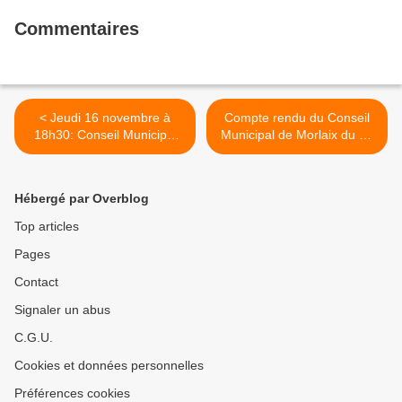
Commentaires
< Jeudi 16 novembre à
Compte rendu du Conseil
18h30: Conseil Municipal
Municipal de Morlaix du 16
de Morlaix avec débat
novembre 2017 par le
d'orientation budgétaire
Télégramme (Gwendal
Hameury) >
Hébergé par Overblog
Top articles
Pages
Contact
Signaler un abus
C.G.U.
Cookies et données personnelles
Préférences cookies