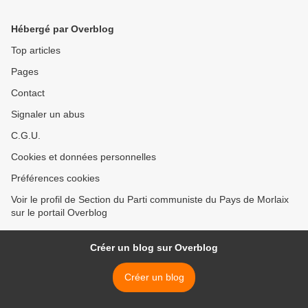
2017 PAR FRANÇOIS
(L’HUMANITE – MERCREDI
BONNET)
16 AOUT 2017 – OLIVIER
Hébergé par Overblog
MORIN) >
Top articles
Pages
Contact
Signaler un abus
C.G.U.
Cookies et données personnelles
Préférences cookies
Voir le profil de Section du Parti communiste du Pays de Morlaix
sur le portail Overblog
Créer un blog sur Overblog
Créer un blog