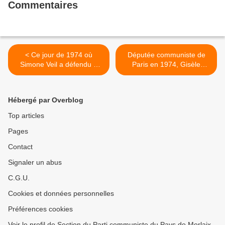
Commentaires
< Ce jour de 1974 où
Députée communiste de
Simone Veil a défendu à
Paris en 1974, Gisèle
l'Assemblée le droit à
Moreau revenait sur la
l'avortement face aux
bataille pour lever
"arguments" d'une violence
l'interdiction de
Hébergé par Overblog
inouïe des adversaires des
l'avortement, un drame
droits des femmes (Le
national (L'Humanité) >
Top articles
Télégramme, 1er juillet
Pages
2017)
Contact
Signaler un abus
C.G.U.
Cookies et données personnelles
Préférences cookies
Voir le profil de Section du Parti communiste du Pays de Morlaix