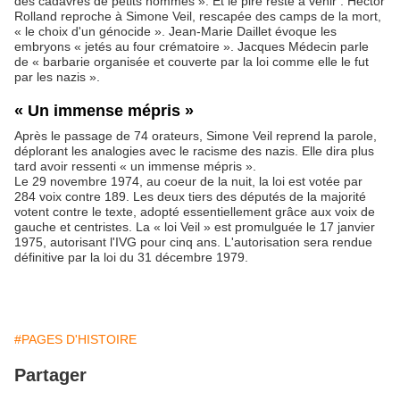
des cadavres de petits hommes ». Et le pire reste à venir : Hector
Rolland reproche à Simone Veil, rescapée des camps de la mort,
« le choix d'un génocide ». Jean-Marie Daillet évoque les
embryons « jetés au four crématoire ». Jacques Médecin parle
de « barbarie organisée et couverte par la loi comme elle le fut
par les nazis ».
« Un immense mépris »
Après le passage de 74 orateurs, Simone Veil reprend la parole,
déplorant les analogies avec le racisme des nazis. Elle dira plus
tard avoir ressenti « un immense mépris ».
Le 29 novembre 1974, au coeur de la nuit, la loi est votée par
284 voix contre 189. Les deux tiers des députés de la majorité
votent contre le texte, adopté essentiellement grâce aux voix de
gauche et centristes. La « loi Veil » est promulguée le 17 janvier
1975, autorisant l'IVG pour cinq ans. L'autorisation sera rendue
définitive par la loi du 31 décembre 1979.
#PAGES D'HISTOIRE
Partager