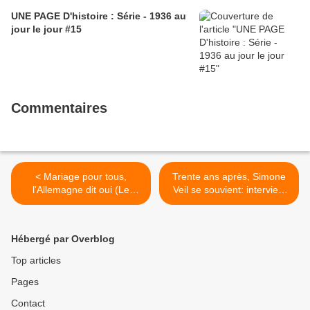
UNE PAGE D'histoire : Série - 1936 au
jour le jour #15
Commentaires
< Mariage pour tous,
Trente ans après, Simone
l'Allemagne dit oui (Le
Veil se souvient: interview
Télégramme, 1er juillet
de Simone Veil par
2017)
L'Humanité en 2004 sur le
débat pour la légalisation
Hébergé par Overblog
de l'avortement en 1974 >
Top articles
Pages
Contact