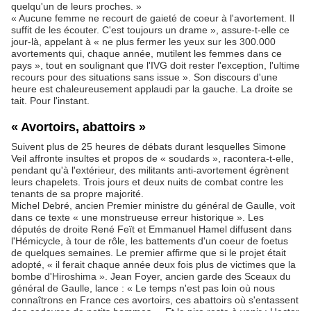
quelqu'un de leurs proches. »
« Aucune femme ne recourt de gaieté de coeur à l'avortement. Il
suffit de les écouter. C'est toujours un drame », assure-t-elle ce
jour-là, appelant à « ne plus fermer les yeux sur les 300.000
avortements qui, chaque année, mutilent les femmes dans ce
pays », tout en soulignant que l'IVG doit rester l'exception, l'ultime
recours pour des situations sans issue ». Son discours d'une
heure est chaleureusement applaudi par la gauche. La droite se
tait. Pour l'instant.
« Avortoirs, abattoirs »
Suivent plus de 25 heures de débats durant lesquelles Simone
Veil affronte insultes et propos de « soudards », racontera-t-elle,
pendant qu'à l'extérieur, des militants anti-avortement égrènent
leurs chapelets. Trois jours et deux nuits de combat contre les
tenants de sa propre majorité.
Michel Debré, ancien Premier ministre du général de Gaulle, voit
dans ce texte « une monstrueuse erreur historique ». Les
députés de droite René Feït et Emmanuel Hamel diffusent dans
l'Hémicycle, à tour de rôle, les battements d'un coeur de foetus
de quelques semaines. Le premier affirme que si le projet était
adopté, « il ferait chaque année deux fois plus de victimes que la
bombe d'Hiroshima ». Jean Foyer, ancien garde des Sceaux du
général de Gaulle, lance : « Le temps n'est pas loin où nous
connaîtrons en France ces avortoirs, ces abattoirs où s'entassent