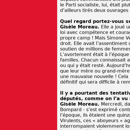
le Parti socialiste, lui, était 
d’ailleurs tirés deux ouvrages 
Quel regard portez-vous su
Gisèle Moreau.
Elle a joué 
loi avec compétence et courag
propre camp ! Mais Simone Ve
droit. Elle avait l’assentiment
soutien de millions de femmes 
L’avortement était à l’époque
familles. Chacun connaissait 
ou qui y était resté. Aujourd’
que leur mère ou grand-mère 
une mauvaise nouvelle ! Cela 
définitif qui sera difficile à r
Il y a pourtant des tentat
députés, comme on l’a vu
Gisèle Moreau.
Mercredi, da
Bompard - s’est exprimé contr
l’époque, ils étaient une quin
Virulents, ces « aboyeurs » ag
interrompaient violemment lor