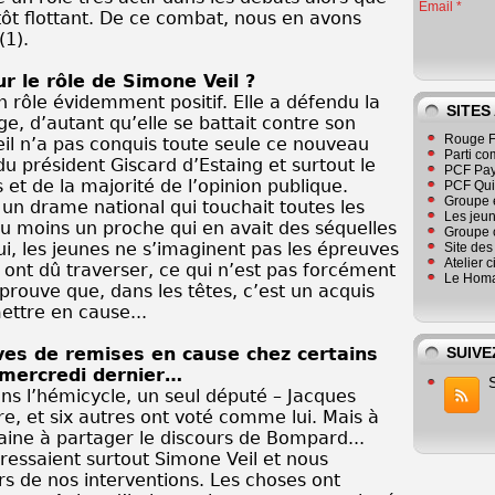
Email
plutôt flottant. De ce combat, nous en avons
(1).
r le rôle de Simone Veil ?
un rôle évidemment positif. Elle a défendu la
SITES
e, d’autant qu’elle se battait contre son
Rouge F
il n’a pas conquis toute seule ce nouveau
Parti co
 du président Giscard d’Estaing et surtout le
PCF Pay
et de la majorité de l’opinion publique.
PCF Qu
Groupe 
 un drame national qui touchait toutes les
Les jeu
au moins un proche qui en avait des séquelles
Groupe 
hui, les jeunes ne s’imaginent pas les épreuves
Site de
Atelier 
ont dû traverser, ce qui n’est pas forcément
Le Homa
prouve que, dans les têtes, c’est un acquis
emettre en cause...
ives de remises en cause chez certains
SUIVE
 mercredi dernier…
ns l’hémicycle, un seul député – Jacques
e, et six autres ont voté comme lui. Mais à
zaine à partager le discours de Bompard...
ressaient surtout Simone Veil et nous
s de nos interventions. Les choses ont