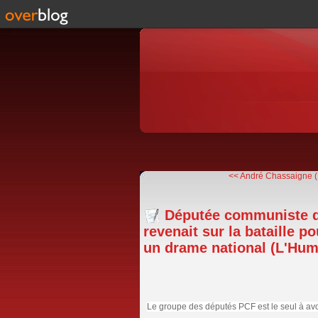
<< André Chassaigne (P
Députée communiste d
revenait sur la bataille po
un drame national (L'Hum
Le groupe des députés PCF est le seul à avo