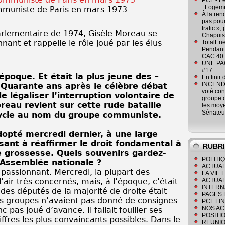
PCF - L
: Logeme
mmuniste de Paris en mars 1973
À la ren
pas pour
trafic »
arlementaire de 1974, Gisèle Moreau se
Chapuis
nt et rappelle le rôle joué par les élus
TotalEn
Pendant 
CAC 40 
UNE PAGE
#17
’époque. Et était la plus jeune des –
En finir
INCENDI
Quarante ans après le célèbre débat
voté co
 légaliser l’interruption volontaire de
groupe c
reau revient sur cette rude bataille
les moye
Sénateu
cycle au nom du groupe communiste.
opté mercredi dernier, à une large
isant à réaffirmer le droit fondamental à
RUBR
de grossesse. Quels souvenirs gardez-
POLITI
’Assemblée nationale ?
ACTUAL
t passionnant. Mercredi, la plupart des
LA VIE
’air très concernés, mais, à l’époque, c’était
ACTUAL
INTERN
 des députés de la majorité de droite était
PAGES 
les groupes n’avaient pas donné de consignes
PCF FI
NOS AC
c pas joué d’avance. Il fallait fouiller ses
POSITI
fres les plus convaincants possibles. Dans le
REUNIO