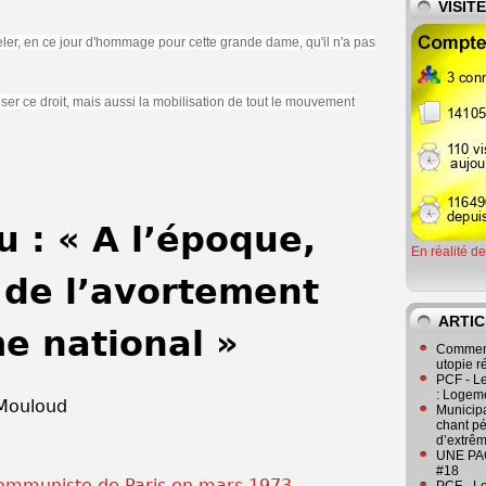
VISIT
er, en ce j
our d'hommage pour cette grande dame, qu'il n'a pas
ser ce droit, mais aussi la mobilisation de tout le mouvement
 : « A l’époque,
En réalité d
n de l’avortement
ARTIC
e national »
Comment
utopie r
PCF - L
: Logeme
 Mouloud
Municipa
chant pé
d’extrêm
UNE PAGE
#18