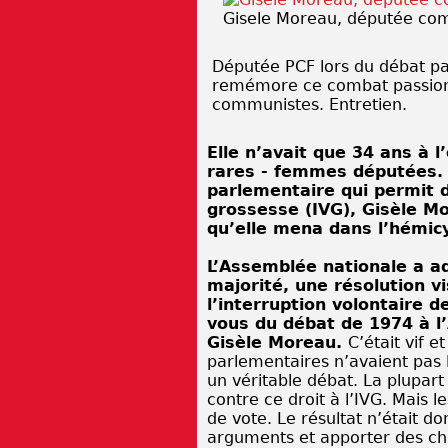
Gisele Moreau, députée co
Députée PCF lors du débat p
remémore ce combat passionna
communistes. Entretien.
Elle n’avait que 34 ans à l
rares - femmes députées. 
parlementaire qui permit de
grossesse (IVG), Gisèle Mo
qu’elle mena dans l’hémi
L’Assemblée nationale a ad
majorité, une résolution v
l’interruption volontaire 
vous du débat de 1974 à l
Gisèle Moreau.
C’était vif e
parlementaires n’avaient pas l
un véritable débat. La plupart
contre ce droit à l’IVG. Mais 
de vote. Le résultat n’était don
arguments et apporter des chif