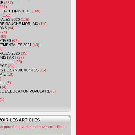
RE
(287)
281)
RE PCF FINISTERE
(168)
e
(151)
PALES 2020
(119)
DE GAUCHE MORLAIX
(110)
ONS
(94)
(74)
(69)
ATIVES
(62)
EMENTALES 2021
(43)
9)
PALES 2026
(35)
NIST'ART
(27)
mentales
(25)
PCF
(21)
S DE SYNDICALISTES
(16)
MIE
(10)
)
êtes
(5)
n
(4)
DE L'EDUCATION POPULAIRE
(3)
(1)
OIR LES ARTICLES
 pour être averti des nouveaux articles