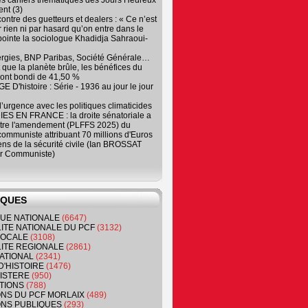
es cahiers thématiques des Jours Heureux
nt (3)
contre des guetteurs et dealers : « Ce n’est
 rien ni par hasard qu’on entre dans le
, pointe la sociologue Khadidja Sahraoui-
ergies, BNP Paribas, Société Générale…
que la planète brûle, les bénéfices du
ont bondi de 41,50 %
 D'histoire : Série - 1936 au jour le jour
 d’urgence avec les politiques climaticides
ES EN FRANCE : la droite sénatoriale a
ntre l'amendement (PLFFS 2025) du
ommuniste attribuant 70 millions d'Euros
ns de la sécurité civile (Ian BROSSAT
r Communiste)
IQUES
QUE NATIONALE
(6647)
ITE NATIONALE DU PCF
(3132)
 LOCALE
(3108)
ITE REGIONALE
(2861)
ATIONAL
(2341)
D'HISTOIRE
(1476)
NISTERE
(950)
TIONS
(788)
ONS DU PCF MORLAIX
(489)
NS PUBLIQUES
(293)