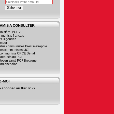
 AMIS A CONSULTER
inistère: PCF 29
mmuniste français
s Bigouden
imper
élus communistes Brest métropole
nes communistes (JC)
communiste CRCE Sénat
s députés du PCF
citoyen santé PCF Bretagne
rd enchaîné
Z-MOI
S'abonner au flux RSS