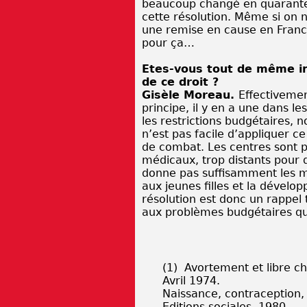
beaucoup changé en quarante 
cette résolution. Même si on n’
une remise en cause en Franc
pour ça…
Etes-vous tout de même inq
de ce droit ?
Gisèle Moreau.
Effectivemen
principe, il y en a une dans l
les restrictions budgétaires, 
n’est pas facile d’appliquer ce 
de combat. Les centres sont p
médicaux, trop distants pour 
donne pas suffisamment les m
aux jeunes filles et la dévelo
résolution est donc un rappel t
aux problèmes budgétaires qui
(1) Avortement et libre ch
Avril 1974.
Naissance, contraception,
Editions sociales, 1980.