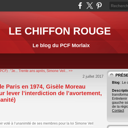
LE CHIFFON ROUGE
Le blog du PCF Morlaix
CF) : "Je...
Trente ans après, Simone Veil... >>
PRÉS
2 juillet 2017
Blog
: Le
e Paris en 1974, Gisèle Moreau
Descript
ur lever l'interdiction de l'avortement,
transforma
anité)
Entretenir
gauche so
de la régi
Contact
ir voté à l’unanimité de ses membres pour la loi Simone Veil