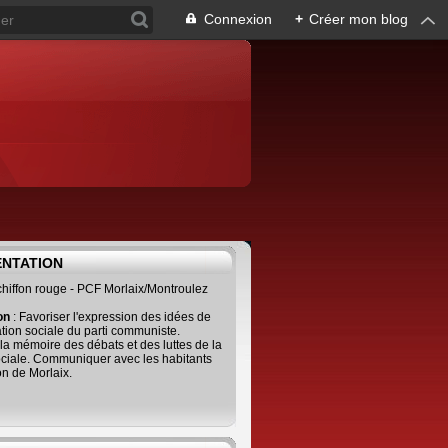
Connexion
+
Créer mon blog
ENTATION
 chiffon rouge - PCF Morlaix/Montroulez
ion
: Favoriser l'expression des idées de
tion sociale du parti communiste.
 la mémoire des débats et des luttes de la
ciale. Communiquer avec les habitants
on de Morlaix.