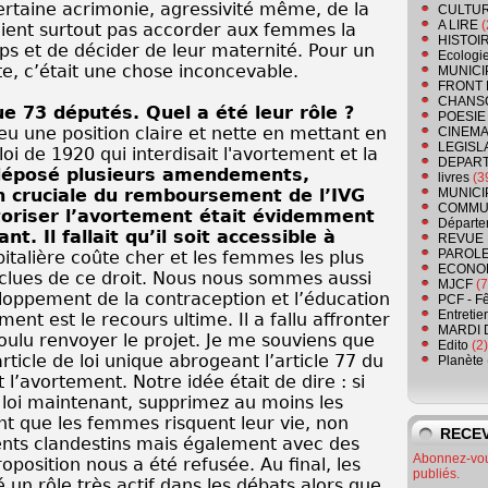
rtaine acrimonie, agressivité même, de la
CULTU
A LIRE
(
aient surtout pas accorder aux femmes la
HISTOI
rps et de décider de leur maternité. Pour un
Ecologi
te, c’était une chose inconcevable.
MUNICI
FRONT 
CHANS
e 73 députés. Quel a été leur rôle ?
POESIE
u une position claire et nette en mettant en
CINEMA
LEGISL
oi de 1920 qui interdisait l'avortement et la
DEPART
déposé plusieurs amendements,
livres
(3
 cruciale du remboursement de l’IVG
MUNICI
COMMU
utoriser l’avortement était évidemment
Départe
t. Il fallait qu’il soit accessible à
REVUE 
PAROLE
italière coûte cher et les femmes les plus
ECONO
xclues de ce droit. Nous nous sommes aussi
MJCF
(7
loppement de la contraception et l’éducation
PCF - F
Entretie
ent est le recours ultime. Il a fallu affronter
MARDI 
 voulu renvoyer le projet. Je me souviens que
Edito
(2)
ticle de loi unique abrogeant l’article 77 du
Planète
 l’avortement. Notre idée était de dire : si
 loi maintenant, supprimez au moins les
ont que les femmes risquent leur vie, non
RECEV
nts clandestins mais également avec des
Abonnez-vous
roposition nous a été refusée. Au final, les
publiés.
un rôle très actif dans les débats alors que