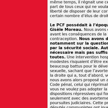
même temps, il régnait une ce
part de tous ceux qui ne voul
liberté de disposer de leur co
certain nombre d’élus de droi
Le PCF possédait à l’époqu
Gisèle Moreau.
Nous avons e
avant les conséquences de la l
contraception.
Nous avons 
notamment sur la question
par la sécurité sociale. A
nécessaire mais pas suffisan
toutes.
Une intervention hosp
modestes risquaient d’être e
beaucoup battus pour le déve
sexuelle, sachant que l’avortem
la droite qui a, tout d’abord,
nous avons alors proposé un ar
Code pénal, celui qui réprimait
vous ne voulez pas adopter la
dispositions répressives qui f
seulement avec des avorteme
poursuites judiciaires. Cette p
députés communistes ont joué 