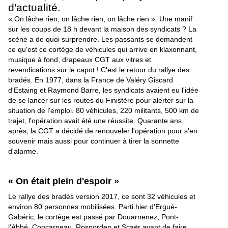
d'actualité.
« On lâche rien, on lâche rien, on lâche rien ». Une manif
sur les coups de 18 h devant la maison des syndicats ? La
scène a de quoi surprendre. Les passants se demandent
ce qu'est ce cortège de véhicules qui arrive en klaxonnant,
musique à fond, drapeaux CGT aux vitres et
revendications sur le capot ! C'est le retour du rallye des
bradés. En 1977, dans la France de Valéry Giscard
d'Estaing et Raymond Barre, les syndicats avaient eu l'idée
de se lancer sur les routes du Finistère pour alerter sur la
situation de l'emploi. 80 véhicules, 220 militants, 500 km de
trajet, l'opération avait été une réussite. Quarante ans
après, la CGT a décidé de renouveler l'opération pour s'en
souvenir mais aussi pour continuer à tirer la sonnette
d'alarme.
« On était plein d'espoir »
Le rallye des bradés version 2017, ce sont 32 véhicules et
environ 80 personnes mobilisées. Parti hier d'Ergué-
Gabéric, le cortège est passé par Douarnenez, Pont-
l'Abbé, Concarneau, Rosporden et Scaër avant de faire