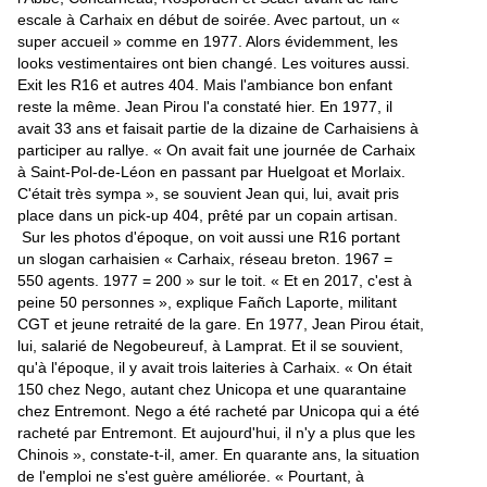
escale à Carhaix en début de soirée. Avec partout, un «
super accueil » comme en 1977. Alors évidemment, les
looks vestimentaires ont bien changé. Les voitures aussi.
Exit les R16 et autres 404. Mais l'ambiance bon enfant
reste la même. Jean Pirou l'a constaté hier. En 1977, il
avait 33 ans et faisait partie de la dizaine de Carhaisiens à
participer au rallye. « On avait fait une journée de Carhaix
à Saint-Pol-de-Léon en passant par Huelgoat et Morlaix.
C'était très sympa », se souvient Jean qui, lui, avait pris
place dans un pick-up 404, prêté par un copain artisan.
Sur les photos d'époque, on voit aussi une R16 portant
un slogan carhaisien « Carhaix, réseau breton. 1967 =
550 agents. 1977 = 200 » sur le toit. « Et en 2017, c'est à
peine 50 personnes », explique Fañch Laporte, militant
CGT et jeune retraité de la gare. En 1977, Jean Pirou était,
lui, salarié de Negobeureuf, à Lamprat. Et il se souvient,
qu'à l'époque, il y avait trois laiteries à Carhaix. « On était
150 chez Nego, autant chez Unicopa et une quarantaine
chez Entremont. Nego a été racheté par Unicopa qui a été
racheté par Entremont. Et aujourd'hui, il n'y a plus que les
Chinois », constate-t-il, amer. En quarante ans, la situation
de l'emploi ne s'est guère améliorée. « Pourtant, à