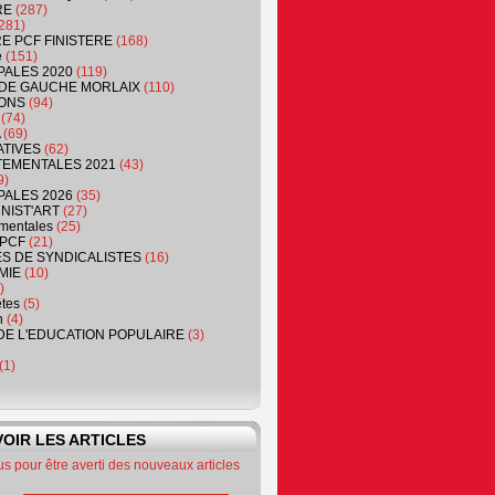
RE
(287)
281)
RE PCF FINISTERE
(168)
e
(151)
PALES 2020
(119)
DE GAUCHE MORLAIX
(110)
ONS
(94)
(74)
(69)
ATIVES
(62)
EMENTALES 2021
(43)
9)
PALES 2026
(35)
NIST'ART
(27)
mentales
(25)
PCF
(21)
S DE SYNDICALISTES
(16)
MIE
(10)
)
êtes
(5)
n
(4)
DE L'EDUCATION POPULAIRE
(3)
(1)
OIR LES ARTICLES
 pour être averti des nouveaux articles