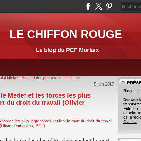
LE CHIFFON ROUGE
Le blog du PCF Morlaix
int Michel...
Au pied des panneaux - billet... >>
PRÉS
5 juin 2017
Blog
: Le
e Medef et les forces les plus
Descript
t du droit du travail (Olivier
transforma
Entretenir
gauche so
de la régi
Contact
 les forces les plus régressives veulent la mort