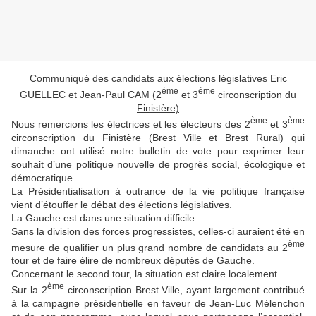
Communiqué des candidats aux élections législatives Eric
ème
ème
GUELLEC et Jean-Paul CAM (2
et 3
circonscription du
Finistère)
ème
ème
Nous remercions les électrices et les électeurs des 2
et 3
circonscription du Finistère (Brest Ville et Brest Rural) qui
dimanche ont utilisé notre bulletin de vote pour exprimer leur
souhait d’une politique nouvelle de progrès social, écologique et
démocratique.
La Présidentialisation à outrance de la vie politique française
vient d’étouffer le débat des élections législatives.
La Gauche est dans une situation difficile.
Sans la division des forces progressistes, celles-ci auraient été en
ème
mesure de qualifier un plus grand nombre de candidats au 2
tour et de faire élire de nombreux députés de Gauche.
Concernant le second tour, la situation est claire localement.
ème
Sur la 2
circonscription Brest Ville, ayant largement contribué
à la campagne présidentielle en faveur de Jean-Luc Mélenchon