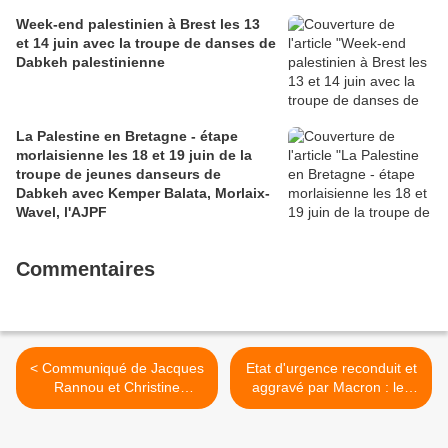
Week-end palestinien à Brest les 13
et 14 juin avec la troupe de danses de
Dabkeh palestinienne
La Palestine en Bretagne - étape
morlaisienne les 18 et 19 juin de la
troupe de jeunes danseurs de
Dabkeh avec Kemper Balata, Morlaix-
Wavel, l'AJPF
Commentaires
< Communiqué de Jacques
Etat d'urgence reconduit et
Rannou et Christine
aggravé par Macron : les
Belleguic (PCF-Front de
libertés en danger
Gauche) d''entre-deux tours
(expression du PCF -
des législatives sur la 8e
L'Humanité, 14 janvier