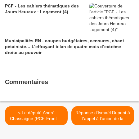
PCF - Les cahiers thématiques des
Jours Heureux : Logement (4)
Municipalités RN : coupes budgétaires, censures, chant
pétainiste… L’effrayant bilan de quatre mois d’extrême
droite au pouvoir
Commentaires
< Le député André
Réponse d'Ismaël Dupont à
Chassaigne (PCF-Front de
l'appel à l'union de la
Gauche) demande à
gauche de citoyens de la
l'assemblée que la France
région de Morlaix (29 avril
soit à l'origine d'une
2017) >