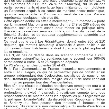
qu'il ou elle s'appuie sur une base électorale large ou non (21 %
des exprimés pour Le Pen, 24 % pour Macron), sur un ou des
partis représentatifs et une large base militante ou non, d'obtenir
un Parlement acquis à sa cause de manière assez mécanique,
quoique surprenante si l'on se souvient de ce que Macron
représentait quelques mois plus tôt.
Cette opinion donne en effet le mouvement
« En marche ! »
porté
par Emmanuel Macron à un étiage d'entre 249 et 286 sièges de
députés, soit largement assez pour mener sa politique ultra-
libérale de casse des services publics, du droit du travail, de la
Sécurité Sociale, et de cadeaux supplémentaires accordés aux
riches et au patronat.
Ce n'est pas le parti
Les Républicains
, donné entre 200 et 210
députés, qui mettrait beaucoup d'obstacle à cette politique de
contre-révolution thatchérienne dont il partage la philosophie et
les orientations.
Le FN, en cas de défaite dans un scénario comparable à celui
que donne aujourd'hui les sondages sur le second tour (60/40)
serait donné à entre 15 et 25 sièges de députés.
Le PS n'en aurait plus qu'entre 28 et 43.
Et le Parti Communiste et France Insoumise sont annoncés à
entre 6 et 8 sièges, ce qui ne permettrait pas de constituer un
groupe indépendant des écologistes, socialistes de gauche, ou
des ultramarins progressistes, malgré les 20 % de notre candidat
commun au premier tour des Présidentielles.
Bien sûr, ces résultats d'études anticipatives témoignent tout à la
fois du discrédit du Parti socialiste, au pouvoir depuis 5 ans et
profondément divisé ( discrédit à relativiser compte tenu des
responsabilités de Macron dans les aspects les plus régressifs de
la politique Hollande-Valls), du discrédit des Républicains (Fillon
et Sarkozy qui font pousser des boutons à beaucoup de
Français), du caractère non démocratique du mode d'élection à