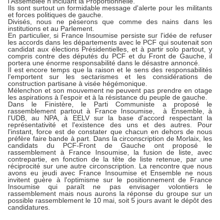
l'Assemblée n'incluant la Proportionnelle.
Ils sont surtout un formidable message d'alerte pour les militants
et forces politiques de gauche.
Divisés, nous ne pèserons que comme des nains dans les
institutions et au Parlement.
En particulier, si France Insoumise persiste sur l'idée de refuser
les accords dans les départements avec le PCF qui soutenait son
candidat aux élections Présidentielles, et à partir solo partout, y
compris contre des députés du PCF et du Front de Gauche, il
portera une énorme responsabilité dans le désastre annoncé.
Il est encore temps que la raison et le sens des responsabilités
l'emportent sur les sectarismes et les considérations de
construction partisane à visée hégémonique.
Mélenchon et son mouvement ne peuvent pas prendre en otage
les aspirations à l'espoir et à la résistance du peuple de gauche.
Dans le Finistère, le Parti Communiste a proposé le
rassemblement partout à France Insoumise, à Ensemble, à
l'UDB, au NPA, à EELV sur la base d'accord respectant la
représentativité et l'existence des uns et des autres. Pour
l'instant, force est de constater que chacun en dehors de nous
préfère faire bande à part. Dans la circonscription de Morlaix, les
candidats du PCF-Front de Gauche ont proposé le
rassemblement à France Insoumise, la fusion de liste, avec
contrepartie, en fonction de la tête de liste retenue, par une
réciprocité sur une autre circonscription. La rencontre que nous
avons eu jeudi avec France Insoumise et Ensemble ne nous
invitent guère à l'optimisme sur le positionnement de France
Insoumise qui paraît ne pas envisager volontiers le
rassemblement mais nous aurons la réponse du groupe sur un
possible rassemblement le 10 mai, soit 5 jours avant le dépôt des
candidatures.