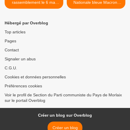
rassemblement le 6 mai
Nationale bleue Macron-
place de la liberté à Brest à
bleue Fillon - brune Le
12h: dénoncer l'expulsion
Pen? : l'obligation de
de Rodwan en Italie, et les
rassemblement à gauche
Hébergé par Overblog
procédures Dublin III
pour conjurer le désastre
annoncé >
Top articles
Pages
Contact
Signaler un abus
C.G.U.
Cookies et données personnelles
Préférences cookies
Voir le profil de Section du Parti communiste du Pays de Morlaix
sur le portail Overblog
Créer un blog sur Overblog
Créer un blog