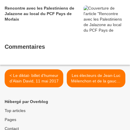
Rencontre avec les Palestiniens de
Jalazone au local du PCF Pays de
Morlaix
Commentaires
< Le diktat- billet d'humeur
Les électeurs de Jean-Luc
d'Alain David, 11 mai 2017
Mélenchon et de la gauche
méritent tous le respect et
la clarté - communiqué du
PCF après la déclaration de
Hébergé par Overblog
France Insoumise Morlaix
dans la presse le jeudi 11
Top articles
mai 2017 >
Pages
Contact