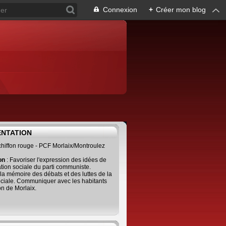
Connexion
+
Créer mon blog
ENTATION
 chiffon rouge - PCF Morlaix/Montroulez
ion
: Favoriser l'expression des idées de
tion sociale du parti communiste.
 la mémoire des débats et des luttes de la
ciale. Communiquer avec les habitants
on de Morlaix.