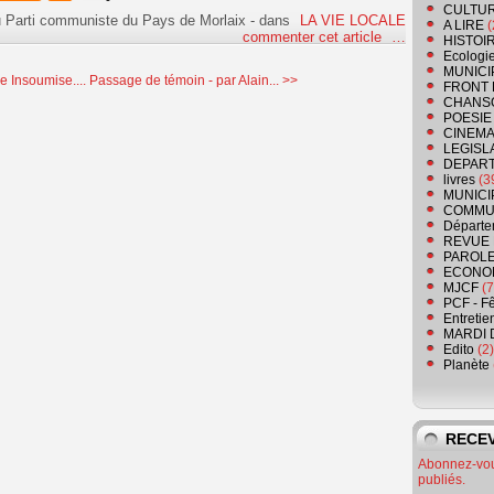
CULTU
u Parti communiste du Pays de Morlaix
-
dans
LA VIE LOCALE
A LIRE
(
commenter cet article
…
HISTOI
Ecologi
MUNICI
 Insoumise....
Passage de témoin - par Alain... >>
FRONT 
CHANS
POESIE
CINEMA
LEGISL
DEPART
livres
(3
MUNICI
COMMU
Départe
REVUE 
PAROLE
ECONO
MJCF
(7
PCF - F
Entretie
MARDI 
Edito
(2)
Planète
RECEV
Abonnez-vous
publiés.