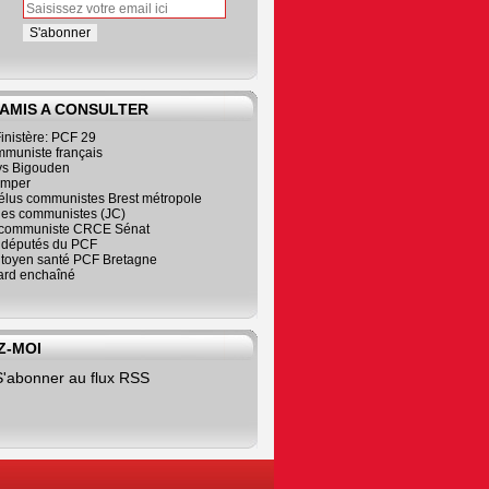
 AMIS A CONSULTER
inistère: PCF 29
mmuniste français
s Bigouden
imper
élus communistes Brest métropole
nes communistes (JC)
communiste CRCE Sénat
s députés du PCF
citoyen santé PCF Bretagne
rd enchaîné
Z-MOI
S'abonner au flux RSS