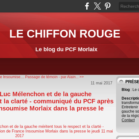
LE CHIFFON ROUGE
Le blog du PCF Morlaix
 Insoumise....
Passage de témoin - par Alain... >>
PRÉS
11 mai 2017
Blog
: Le
-Luc Mélenchon et de la gauche
Descript
et la clarté - communiqué du PCF après
transforma
Insoumise Morlaix dans la presse le
Entretenir
gauche so
de la régi
Contact