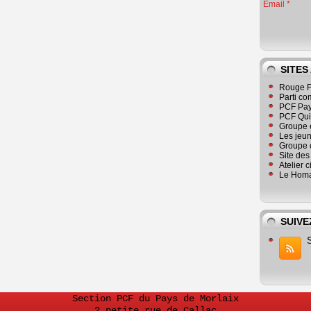
Email
SITES
Rouge F
Parti co
PCF Pay
PCF Qu
Groupe 
Les jeu
Groupe 
Site de
Atelier 
Le Homa
SUIVE
Section PCF du Pays de Morlaix
2 petite rue de Callac