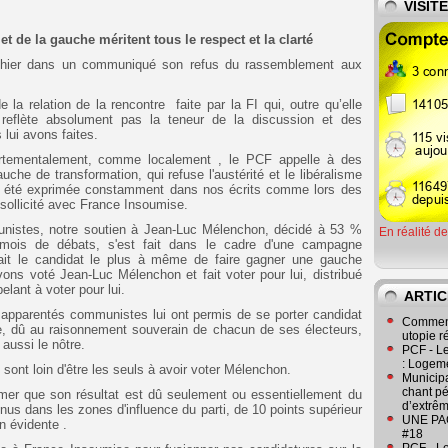
VISIT
 de la gauche méritent tous le respect et la clarté
é hier dans un communiqué son refus du rassemblement aux
la relation de la rencontre faite par la FI qui, outre qu’elle
 reflète absolument pas la teneur de la discussion et des
lui avons faites.
artementalement, comme localement , le PCF appelle à des
he de transformation, qui refuse l'austérité et le libéralisme
n a été exprimée constamment dans nos écrits comme lors des
ollicité avec France Insoumise.
nistes, notre soutien à Jean-Luc Mélenchon, décidé à 53 %
En réalité d
ois de débats, s'est fait dans le cadre d'une campagne
était le candidat le plus à même de faire gagner une gauche
ons voté Jean-Luc Mélenchon et fait voter pour lui, distribué
elant à voter pour lui.
ARTIC
apparentés communistes lui ont permis de se porter candidat
Comment
ore, dû au raisonnement souverain de chacun de ses électeurs,
utopie r
 aussi le nôtre.
PCF - L
: Logeme
ont loin d'être les seuls à avoir voter Mélenchon.
Municipa
chant pé
irmer que son résultat est dû seulement ou essentiellement du
d’extrêm
tenus dans les zones d'influence du parti, de 10 points supérieur
UNE PAGE
n évidente .
#18