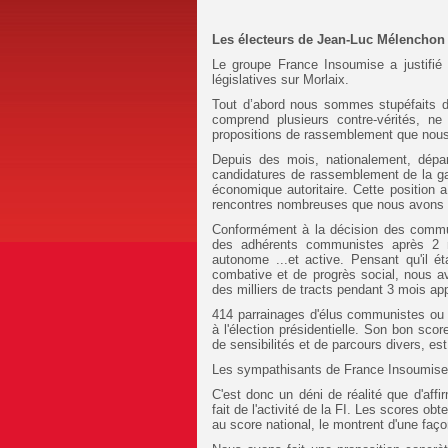
Les électeurs de Jean-Luc Mélenchon et
Le groupe France Insoumise a justifi
législatives sur Morlaix.
Tout d’abord nous sommes stupéfaits de 
comprend plusieurs contre-vérités, ne
propositions de rassemblement que nous 
Depuis des mois, nationalement, dép
candidatures de rassemblement de la gauc
économique autoritaire. Cette positio
rencontres nombreuses que nous avons s
Conformément à la décision des commu
des adhérents communistes après 2 m
autonome ...et active. Pensant qu'il 
combative et de progrès social, nous av
des milliers de tracts pendant 3 mois app
414 parrainages d'élus communistes ou 
à l'élection présidentielle. Son bon sc
de sensibilités et de parcours divers, est
Les sympathisants de France Insoumise s
C'est donc un déni de réalité que d'aff
fait de l'activité de la FI. Les scores ob
au score national, le montrent d'une faço