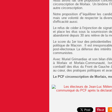
Nous avons fait une proposition concrè
circonscription de Morlaix. Un binôme F
autre circonscription.
Notre proposition d'"équilibrer les cand
mais une volonté de respecter la diver
d'efficacité aussi.
Le refus de céder à l'injonction de signa
et place les élus sous la soumission de
abandonné depuis 30 ans relève de la m
Le score du 1er tour des présidentielle
politique de Macron . Il est irresponsabl
post-électoraux La défense des intérêts d
communistes.
Avec Muriel Grimardias et son bilan d'él
à Morlaix et Morlaix-Communauté, Is
combatif des élus du Front de Gauche à
au cœur, des pratiques politiques et avant
Le PCF circonscription de Morlaix, m
R