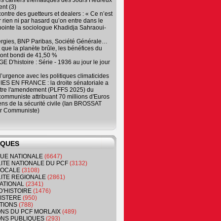
es cahiers thématiques des Jours Heureux
nt (3)
contre des guetteurs et dealers : « Ce n’est
 rien ni par hasard qu’on entre dans le
, pointe la sociologue Khadidja Sahraoui-
ergies, BNP Paribas, Société Générale…
que la planète brûle, les bénéfices du
ont bondi de 41,50 %
 D'histoire : Série - 1936 au jour le jour
 d’urgence avec les politiques climaticides
ES EN FRANCE : la droite sénatoriale a
ntre l'amendement (PLFFS 2025) du
ommuniste attribuant 70 millions d'Euros
ns de la sécurité civile (Ian BROSSAT
r Communiste)
IQUES
QUE NATIONALE
(6647)
ITE NATIONALE DU PCF
(3132)
 LOCALE
(3108)
ITE REGIONALE
(2861)
ATIONAL
(2341)
D'HISTOIRE
(1476)
NISTERE
(950)
TIONS
(788)
ONS DU PCF MORLAIX
(489)
NS PUBLIQUES
(293)