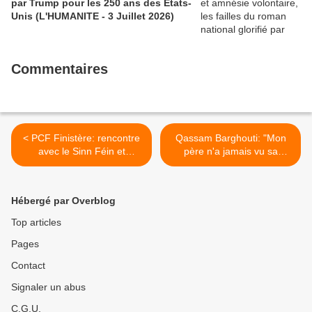
par Trump pour les 250 ans des États-
Unis (L'HUMANITE - 3 Juillet 2026)
Commentaires
< PCF Finistère: rencontre
Qassam Barghouti: "Mon
avec le Sinn Féin et
père n'a jamais vu sa
Raymond Mc Cartney les
petite-fille" (L'Humanité, 23
12 et 13 mai 2017
mai 2017) >
(L'Humanité, 23 mai 2017)
Hébergé par Overblog
Top articles
Pages
Contact
Signaler un abus
C.G.U.