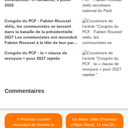
2026
Congrès du PCF : Fabien Roussel
réélu, les communistes se lancent
dans la bataille de la présidentielle
2027 Les communistes ont reconduit
Fabien Roussel à la tête de leur parti,
à l’issue du 40e congrès national, à
Congrès du PCF : la « clause de
Lille. Le secrétaire national, dont la
revoyure » pour 2027 rejetée
candidature devrait être officialisée le
6 septembre, veut désormais jeter «
toutes ses forces » dans la campagne
présidentielle.
Commentaires
< Prochain conseil
Le diktat- billet d'humeur
municipal de Morlaix le
d'Alain David, 11 mai 2017