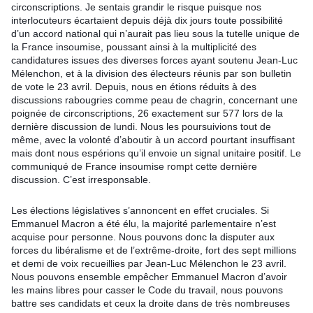
circonscriptions. Je sentais grandir le risque puisque nos
interlocuteurs écartaient depuis déjà dix jours toute possibilité
d’un accord national qui n’aurait pas lieu sous la tutelle unique de
la France insoumise, poussant ainsi à la multiplicité des
candidatures issues des diverses forces ayant soutenu Jean-Luc
Mélenchon, et à la division des électeurs réunis par son bulletin
de vote le 23 avril. Depuis, nous en étions réduits à des
discussions rabougries comme peau de chagrin, concernant une
poignée de circonscriptions, 26 exactement sur 577 lors de la
dernière discussion de lundi. Nous les poursuivions tout de
même, avec la volonté d’aboutir à un accord pourtant insuffisant
mais dont nous espérions qu’il envoie un signal unitaire positif. Le
communiqué de France insoumise rompt cette dernière
discussion. C’est irresponsable.
Les élections législatives s’annoncent en effet cruciales. Si
Emmanuel Macron a été élu, la majorité parlementaire n’est
acquise pour personne. Nous pouvons donc la disputer aux
forces du libéralisme et de l’extrême-droite, fort des sept millions
et demi de voix recueillies par Jean-Luc Mélenchon le 23 avril.
Nous pouvons ensemble empêcher Emmanuel Macron d’avoir
les mains libres pour casser le Code du travail, nous pouvons
battre ses candidats et ceux la droite dans de très nombreuses