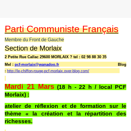
Parti Communiste Français
Membre du Front de Gauche
Section de Morlaix
2 Petite Rue Callac 29600 MORLAIX ? tel : 02 98 88 30 35
Mel :
pcf-morlaix@wanadoo.fr
Blog
:
http://le-chiffon-rouge-pcf-morlaix.over-blog.com/
Mardi 21 Mars
(18 h - 22 h / local PCF
Morlaix) :
atelier de réflexion et de formation sur le
thème « la création et la répartition des
richesses.