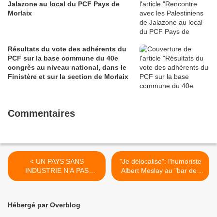
Jalazone au local du PCF Pays de
Morlaix
Résultats du vote des adhérents du
PCF sur la base commune du 40e
congrès au niveau national, dans le
Finistère et sur la section de Morlaix
Commentaires
< UN PAYS SANS
"Je délocalise": l'humoriste
INDUSTRIE N’A PAS
Albert Meslay au "bar des
D’AVENIR !
deux rivières" de la
Madeleine à Morlaix le 30
et 31 mars >
Hébergé par Overblog