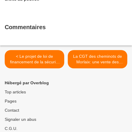
Commentaires
< Le projet de loi de
La CGT des cheminots de
financement de la sécurité
Morlaix: une vente des
sociale pour 2017 adopté:
billets à petite vitesse en
les députés Front de
gare de Morlaix et une offre
Gauche ont voté contre
de service public ferroviaire
Hébergé par Overblog
(explication de Jacqueline
réduite >
Fraysse)
Top articles
Pages
Contact
Signaler un abus
C.G.U.