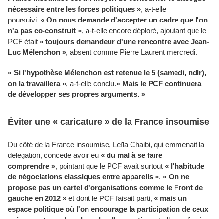
nécessaire entre les forces politiques »
, a-t-elle
poursuivi.
« On nous demande d'accepter un cadre que l'on
n'a pas co-construit »
, a-t-elle encore déploré, ajoutant que le
PCF était
« toujours demandeur d'une rencontre avec Jean-
Luc Mélenchon »
, absent comme Pierre Laurent mercredi.
« Si l'hypothèse Mélenchon est retenue le 5 (samedi, ndlr),
on la travaillera »
, a-t-elle conclu.
« Mais le PCF continuera
de développer ses propres arguments. »
Éviter une
« caricature »
de la France insoumise
Du côté de la France insoumise, Leïla Chaibi, qui emmenait la
délégation, concède avoir eu
« du mal à se faire
comprendre »
, pointant que le PCF avait surtout
« l'habitude
de négociations classiques entre appareils »
.
« On ne
propose pas un cartel d'organisations comme le Front de
gauche en 2012 »
et dont le PCF faisait parti,
« mais un
espace politique où l'on encourage la participation de ceux