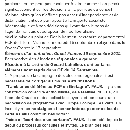
partisans, on ne peut pas continuer à faire comme si on pesait
significativement sur les décisions et la politique du conseil
régional alors qu'on n'affirme pas assez d'indépendance et de
distanciation critique par rapport à la majorité socialiste
hégémonique et à ses décisions qui vont dans le sens de
l'agenda français et européen du néo-libéralisme.
Voici la mise au point de Denis Kermen, secrétaire départemental
PCF de l'Ille-et-Vilaine, le mercredi 16 septembre, relayée dans le
Ouest-France
le 17 septembre:
Éléments d'un entretien, Ouest-France, 16 septembre 2015.
Perspective des élections régionales à gauche.
Réaction à la Lettre de Gerard Lahellec, dont certains
éléments sont repris dans OF du 14 Septembre.
1- À propos de la campagne des élections régionales, il est
nécessaire de
corriger au moins 4 affirmations.
-
"l'ambiance délétère au PCF en Bretagne". FAUX.
Il y a une
construction collective enthousiaste, déjà réalisée, du PCF, du
Front de Gauche et des collectifs citoyens; et, en cours, une
négociation de programme avec Europe Écologie Les Verts. En
face, il y a
les nostalgies et les tentations personnelles de
certains
élus communistes sortant.
-"
mise a l'écart des élus sortants". FAUX.
Ils ont été depuis le
début du processus consultés et invités. Le bilan des élus