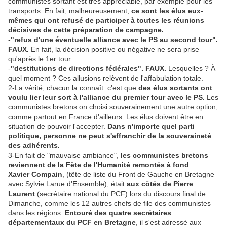
communistes sortant est très appréciable, par exemple pour les
transports. En fait, malheureusement,
ce sont les élus eux-
mêmes qui ont refusé de participer à toutes les réunions
décisives de cette préparation de campagne.
-
"refus d'une éventuelle alliance avec le PS au second tour".
FAUX.
En fait, la décision positive ou négative ne sera prise
qu'après le 1er tour.
-
"destitutions de directions fédérales". FAUX.
Lesquelles ? À
quel moment ? Ces allusions relèvent de l'affabulation totale.
2-La vérité, chacun la connaît: c'est que
des élus sortants ont
voulu lier leur sort à l'alliance du premier tour avec le PS.
Les
communistes bretons on choisi souverainement une autre option,
comme partout en France d'ailleurs. Les élus doivent être en
situation de pouvoir l'accepter.
Dans n'importe quel parti
politique, personne ne peut s'affranchir de la souveraineté
des adhérents.
3-En fait de "mauvaise ambiance",
les communistes bretons
reviennent de la Fête de l'Humanité remontés à fond
.
Xavier Compain
, (tête de liste du Front de Gauche en Bretagne
avec Sylvie Larue d'Ensemble), était
aux côtés de Pierre
Laurent
(secrétaire national du PCF) lors du discours final de
Dimanche, comme les 12 autres chefs de file des communistes
dans les régions.
Entouré des quatre secrétaires
départementaux du PCF en Bretagne
, il s'est adressé aux