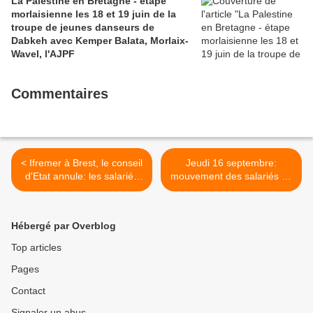
La Palestine en Bretagne - étape
morlaisienne les 18 et 19 juin de la
troupe de jeunes danseurs de
Dabkeh avec Kemper Balata, Morlaix-
Wavel, l'AJPF
Commentaires
< Ifremer à Brest, le conseil
Jeudi 16 septembre:
d'Etat annule: les salariés
mouvement des salariés de
ont été entendus mais le
l'hôpital à Morlaix (Ouest-
combat continue!
France) >
Hébergé par Overblog
Top articles
Pages
Contact
Signaler un abus