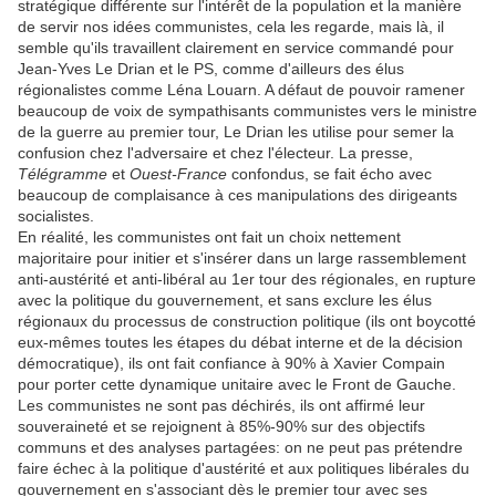
stratégique différente sur l'intérêt de la population et la manière
de servir nos idées communistes, cela les regarde, mais là, il
semble qu'ils travaillent clairement en service commandé pour
Jean-Yves Le Drian et le PS, comme d'ailleurs des élus
régionalistes comme Léna Louarn. A défaut de pouvoir ramener
beaucoup de voix de sympathisants communistes vers le ministre
de la guerre au premier tour, Le Drian les utilise pour semer la
confusion chez l'adversaire et chez l'électeur. La presse,
Télégramme
et
Ouest-France
confondus, se fait écho avec
beaucoup de complaisance à ces manipulations des dirigeants
socialistes.
En réalité, les communistes ont fait un choix nettement
majoritaire pour initier et s'insérer dans un large rassemblement
anti-austérité et anti-libéral au 1er tour des régionales, en rupture
avec la politique du gouvernement, et sans exclure les élus
régionaux du processus de construction politique (ils ont boycotté
eux-mêmes toutes les étapes du débat interne et de la décision
démocratique), ils ont fait confiance à 90% à Xavier Compain
pour porter cette dynamique unitaire avec le Front de Gauche.
Les communistes ne sont pas déchirés, ils ont affirmé leur
souveraineté et se rejoignent à 85%-90% sur des objectifs
communs et des analyses partagées: on ne peut pas prétendre
faire échec à la politique d'austérité et aux politiques libérales du
gouvernement en s'associant dès le premier tour avec ses