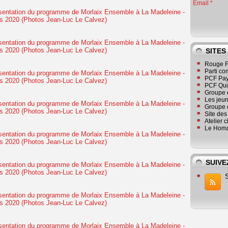
Email
SITES
Rouge F
Parti co
PCF Pay
PCF Qu
Groupe 
Les jeu
Groupe 
Site de
Atelier 
Le Homa
SUIVE