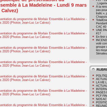
PCF - L
: Logeme
semble à La Madeleine - Lundi 9 mars
À la ren
 Calvez)
pas pour
trafic »
Chapuis
TotalEn
Pendant 
CAC 40 
UNE PAGE
#17
En finir
INCENDI
voté co
groupe c
les moye
Sénateu
RUBR
POLITI
ACTUAL
LA VIE
ACTUAL
INTERN
PAGES 
PCF FI
NOS AC
POSITI
REUNIO