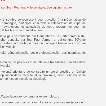
x Ensemble se réunissent pour travailler à la présentation de
e campagne, participer ensemble à l'élaboration de clips de
n synthétique et actualisée de notre programme pour les
, et les 6 ans de mandat à venir.
de la gauche soutenue par Génération.s, le Parti communiste,
gauche, conduite par Jean-Paul Vermot, et qui compte 50% de
s d'un parti politique mais qui partagent l'envie de construire
iller Morlaix.
rsité générationnelle, socio-professionnelle, des quartiers, de
umaine, de parcours et de relations fraternelles, travaille dans
diversité.
olonté prioritaire de construire un projet crédible et réaliste
population dans l'écoute et la proximité, avec pour boussole
ité, de justice sociale et d'écologie.
s://www.facebook.com/morlaixensemblebzh/
te, envoyez un mail à Yvon Laurans:
yvonlaurans@orange.fr