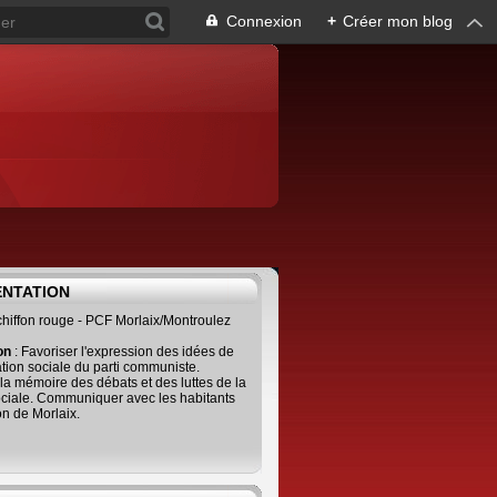
Connexion
+
Créer mon blog
ENTATION
 chiffon rouge - PCF Morlaix/Montroulez
ion
: Favoriser l'expression des idées de
tion sociale du parti communiste.
 la mémoire des débats et des luttes de la
ciale. Communiquer avec les habitants
on de Morlaix.