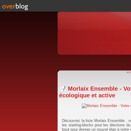
<<
Morlaix Ensemble - Vot
écologique et active
Découvrez la liste Morlaix Ensemble , vo
les starting-blocks pour les élections d
bout pour donner un nouvel élan à notre v