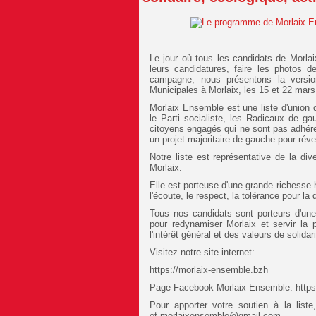
Le jour où tous les candidats de Morlai
leurs candidatures, faire les photos d
campagne, nous présentons la versio
Municipales à Morlaix, les 15 et 22 mars
Morlaix Ensemble est une liste d'union 
le Parti socialiste, les Radicaux de 
citoyens engagés qui ne sont pas adhérent
un projet majoritaire de gauche pour réve
Notre liste est représentative de la dive
Morlaix.
Elle est porteuse d'une grande richesse h
l'écoute, le respect, la tolérance pour la 
Tous nos candidats sont porteurs d'une v
pour redynamiser Morlaix et servir la 
l'intérêt général et des valeurs de solidar
Visitez notre site internet:
https://morlaix-ensemble.bzh
Page Facebook Morlaix Ensemble: http
Pour apporter votre soutien à la lis
et
morlaixensemble@gmail.com