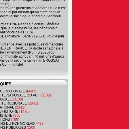
es cahiers thématiques des Jours Heureux
nt (3)
contre des guetteurs et dealers : « Ce n’est
 rien ni par hasard qu’on entre dans le
, pointe la sociologue Khadidja Sahraoui-
ergies, BNP Paribas, Société Générale…
que la planète brûle, les bénéfices du
ont bondi de 41,50 %
 D'histoire : Série - 1936 au jour le jour
 d’urgence avec les politiques climaticides
ES EN FRANCE : la droite sénatoriale a
ntre l'amendement (PLFFS 2025) du
ommuniste attribuant 70 millions d'Euros
ns de la sécurité civile (Ian BROSSAT
r Communiste)
IQUES
QUE NATIONALE
(6647)
ITE NATIONALE DU PCF
(3132)
 LOCALE
(3108)
ITE REGIONALE
(2861)
ATIONAL
(2341)
D'HISTOIRE
(1476)
NISTERE
(950)
TIONS
(788)
ONS DU PCF MORLAIX
(489)
NS PUBLIQUES
(293)