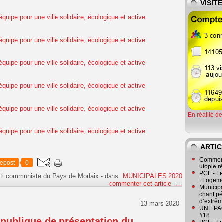
VISIT
En réalité d
ARTIC
Comment
epost
0
utopie r
PCF - L
rti communiste du Pays de Morlaix
-
dans
MUNICIPALES 2020
: Logeme
commenter cet article
…
Municipa
chant pé
d’extrêm
13 mars 2020
UNE PAGE
#18
 publique de présentation du