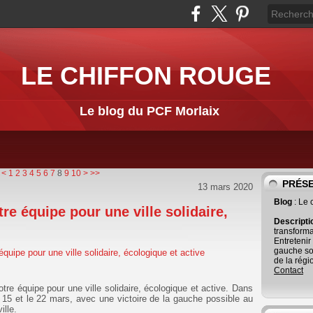
LE CHIFFON ROUGE
Le blog du PCF Morlaix
<
1
2
3
4
5
6
7
8
9
10
>
>>
PRÉS
13 mars 2020
Blog
: Le
re équipe pour une ville solidaire,
Descript
transforma
Entretenir
gauche so
de la régi
Contact
tre équipe pour une ville solidaire, écologique et active. Dans
u 15 et le 22 mars, avec une victoire de la gauche possible au
ille.