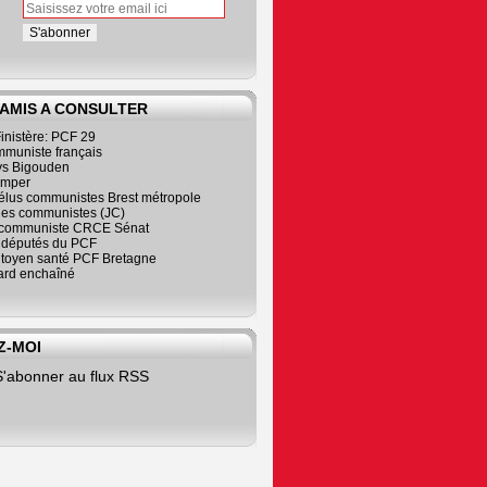
 AMIS A CONSULTER
inistère: PCF 29
mmuniste français
s Bigouden
imper
élus communistes Brest métropole
nes communistes (JC)
communiste CRCE Sénat
s députés du PCF
citoyen santé PCF Bretagne
rd enchaîné
Z-MOI
S'abonner au flux RSS