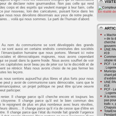
VISIT
eur de déclarer notre gourmandise. Non pas celle qui rend
des corps et des esprits qui veulent manger à leur faim, celle
 ce jour nouveau, loin des caricatures, puisant force dans les
En réalité d
 que nous nous dévoilons désormais aux yeux de notre peuple.
aires... voilà qui nous sommes. Le parti de l’humain d’abord.
ARTIC
« Machin
» de la 
cherche 
e. Au nom du communisme se sont développés des grands
gouver
 se sont aussi en certains endroits construites des sociétés
UNE PAGE
e l’émancipation humaine que nous portons. Menant ici notre
#19
ociales et démocratiques majeures, nous avons cependant
Comment
ui se jouait dans la guerre froide. Nous avons souffert de voir
utopie r
PCF - L
ces capitalistes avoir beau jeu de jeter sur lui le discrédit et de
: Logeme
ement se rétrécir. Mais nous avons choisi de ne pas fermer les
Municipa
outes les leçons.
chant pé
s nous sentons aujourd’hui plus libres et plus forts pour nous
d’extrêm
UNE PAGE
l ne peut y avoir de communisme sans démocratie, sans que le
#18
émancipateur, un projet politique ne peut être qu’une oeuvre
PCF - L
eut participer.
: Logeme
enier. Il change parce qu’il cherche encore et toujours les
À la ren
pas pour
n citoyenne. Il change parce qu’il est le bien commun des
trafic »
le rejoignent de plus en plus nombreux avec leurs révoltes,
Chapuis
 leurs désirs... Il change parce qu’il n’a de cesse que d’être en
TotalEn
tre. Il change parce que l’état du monde fait grandir l’urgence
Pendant 