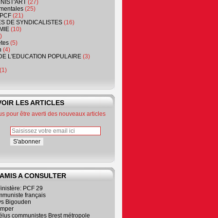
NIST'ART
(27)
mentales
(25)
PCF
(21)
S DE SYNDICALISTES
(16)
MIE
(10)
)
êtes
(5)
n
(4)
DE L'EDUCATION POPULAIRE
(3)
(1)
OIR LES ARTICLES
 pour être averti des nouveaux articles
 AMIS A CONSULTER
inistère: PCF 29
mmuniste français
s Bigouden
imper
élus communistes Brest métropole