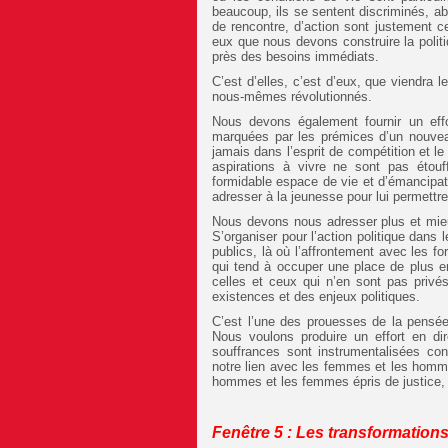
beaucoup, ils se sentent discriminés, a
de rencontre, d’action sont justement c
eux que nous devons construire la polit
près des besoins immédiats.
C’est d’elles, c’est d’eux, que viendra 
nous-mêmes révolutionnés.
Nous devons également fournir un effo
marquées par les prémices d’un nouvea
jamais dans l’esprit de compétition et le
aspirations à vivre ne sont pas étou
formidable espace de vie et d’émancipa
adresser à la jeunesse pour lui permettre 
Nous devons nous adresser plus et mieux
S’organiser pour l’action politique dans 
publics, là où l’affrontement avec les for
qui tend à occuper une place de plus e
celles et ceux qui n’en sont pas priv
existences et des enjeux politiques.
C’est l’une des prouesses de la pensée
Nous voulons produire un effort en di
souffrances sont instrumentalisées cont
notre lien avec les femmes et les hommes
hommes et les femmes épris de justice, d
Fenêtre 5 : Les transformation