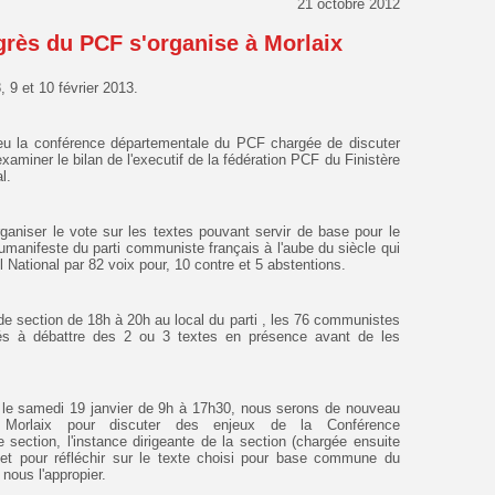
21 octobre 2012
grès du PCF s'organise à Morlaix
 9 et 10 février 2013.
lieu la conférence départementale du PCF chargée de discuter
xaminer le bilan de l'executif de la fédération PCF du Finistère
al.
aniser le vote sur les textes pouvant servir de base pour le
umanifeste du parti communiste français à l'aube du siècle qui
l National par 82 voix pour, 10 contre et 5 abstentions.
e section de 18h à 20h au local du parti , les 76 communistes
lés à débattre des 2 ou 3 textes en présence avant de les
is le samedi 19 janvier de 9h à 17h30, nous serons de nouveau
Morlaix pour discuter des enjeux de la Conférence
 section, l'instance dirigeante de la section (chargée ensuite
, et pour réfléchir sur le texte choisi pour base commune du
r, nous l'appropier.