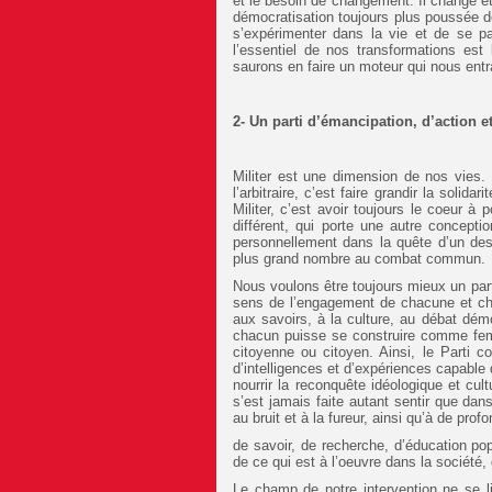
et le besoin de changement. Il change et
démocratisation toujours plus poussée de 
s’expérimenter dans la vie et de se p
l’essentiel de nos transformations est 
saurons en faire un moteur qui nous entr
2- Un parti d’émancipation, d’action 
Militer est une dimension de nos vies. Mi
l’arbitraire, c’est faire grandir la solida
Militer, c’est avoir toujours le coeur à
différent, qui porte une autre conceptio
personnellement dans la quête d’un desti
plus grand nombre au combat commun.
Nous voulons être toujours mieux un parti
sens de l’engagement de chacune et chac
aux savoirs, à la culture, au débat dém
chacun puisse se construire comme f
citoyenne ou citoyen. Ainsi, le Parti co
d’intelligences et d’expériences capable 
nourrir la reconquête idéologique et cult
s’est jamais faite autant sentir que d
au bruit et à la fureur, ainsi qu’à de pro
de savoir, de recherche, d’éducation po
de ce qui est à l’oeuvre dans la société
Le champ de notre intervention ne se 