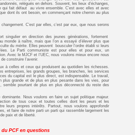
bandonnés, relégués en dehors. Souvent, les lieux d’échanges,
e qui fait défaut au vivre ensemble. C’est avec elles et avec
ique dont ils ont besoin, en commençant notre chemin au plus
le changement. C’est par elles, c’est par eux, que nous serons
rt singulier en direction des jeunes générations, fortement
u monde à naître, mais que l’on a essayé d’élever plus que
 culte du mérite. Elles peuvent bousculer l’ordre établi si leurs
ffées. Le Parti communiste est pour elles et pour eux, un
tion. Avec le MJCF et l’UEC, nous voulons mieux encore nous
de construire l’avenir.
 à celles et ceux qui produisent au quotidien les richesses.
les entreprises, les grands groupes, les branches, les services
ces du capital est le plus direct, est indispensable. Le travail,
n plus grande et de plus en plus pesante dans les vies, pour
és, semble pourtant de plus en plus déconnecté du reste des
 dominante. Nous voulons en faire un sujet politique majeur.
rection de tous ceux et toutes celles dont les peurs et les
re leurs propres intérêts. Partout, nous voulons approfondir
, et faire de notre parti un parti qui rassemble largement les
e paix et de liberté.
s du PCF en questions