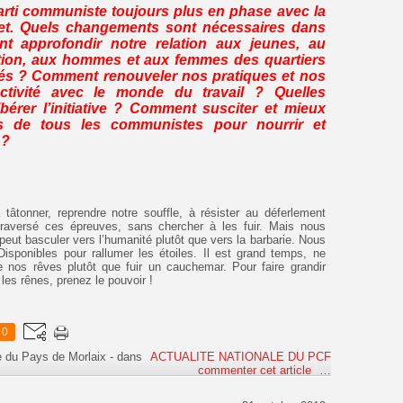
rti communiste toujours plus en phase avec la
t. Quels changements sont nécessaires dans
t approfondir notre relation aux jeunes, au
ation, aux hommes et aux femmes des quartiers
ités ? Comment renouveler nos pratiques et nos
ctivité avec le monde du travail ? Quelles
bérer l’initiative ? Comment susciter et mieux
ons de tous les communistes pour nourrir et
 ?
tâtonner, reprendre notre souffle, à résister au déferlement
raversé ces épreuves, sans chercher à les fuir. Mais nous
t basculer vers l’humanité plutôt que vers la barbarie. Nous
isponibles pour rallumer les étoiles. Il est grand temps, ne
e nos rêves plutôt que fuir un cauchemar. Pour faire grandir
les rênes, prenez le pouvoir !
0
e du Pays de Morlaix
-
dans
ACTUALITE NATIONALE DU PCF
commenter cet article
…