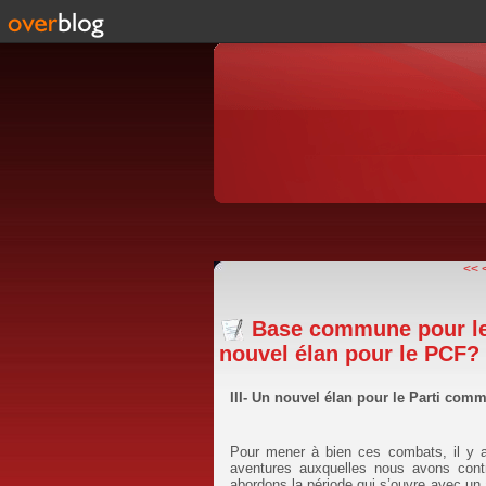
<<
Base commune pour le 
nouvel élan pour le PCF?
III- Un nouvel élan pour le Parti comm
Pour mener à bien ces combats, il y a
aventures auxquelles nous avons cont
abordons la période qui s’ouvre avec un 