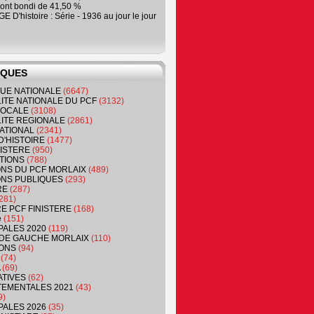
ont bondi de 41,50 %
 D'histoire : Série - 1936 au jour le jour
IQUES
QUE NATIONALE
(6647)
ITE NATIONALE DU PCF
(3132)
 LOCALE
(3108)
ITE REGIONALE
(2861)
ATIONAL
(2341)
D'HISTOIRE
(1477)
NISTERE
(950)
TIONS
(788)
ONS DU PCF MORLAIX
(489)
NS PUBLIQUES
(293)
RE
(287)
281)
RE PCF FINISTERE
(168)
e
(151)
PALES 2020
(119)
DE GAUCHE MORLAIX
(110)
ONS
(94)
(74)
(69)
ATIVES
(62)
EMENTALES 2021
(43)
9)
PALES 2026
(35)