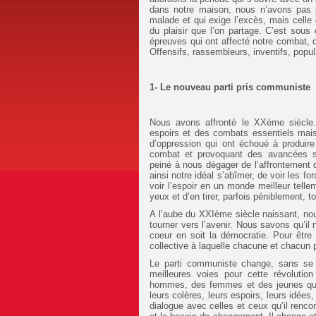
dans notre maison, nous n’avons pas p
malade et qui exige l’excès, mais celle 
du plaisir que l’on partage. C’est sous
épreuves qui ont affecté notre combat,
Offensifs, rassembleurs, inventifs, popul
1- Le nouveau parti pris communiste
Nous avons affronté le XXème siècl
espoirs et des combats essentiels mais
d’oppression qui ont échoué à produir
combat et provoquant des avancées s
peiné à nous dégager de l’affrontement q
ainsi notre idéal s’abîmer, de voir les for
voir l’espoir en un monde meilleur tell
yeux et d’en tirer, parfois péniblement, t
A l’aube du XXIème siècle naissant, nou
tourner vers l’avenir. Nous savons qu’i
coeur en soit la démocratie. Pour être 
collective à laquelle chacune et chacun p
Le parti communiste change, sans se r
meilleures voies pour cette révolutio
hommes, des femmes et des jeunes qui 
leurs colères, leurs espoirs, leurs idées,
dialogue avec celles et ceux qu’il rencon