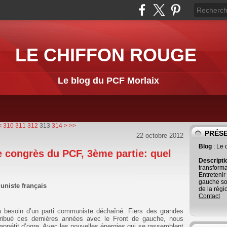
LE CHIFFON ROUGE
Le blog du PCF Morlaix
300
<
310
311
312
313
314
>
>>
PRÉS
22 octobre 2012
Blog
: Le
congrès du PCF, 3ème partie: quel
Descript
transforma
Entretenir
gauche so
uniste français
de la régi
Contact
 besoin d’un parti communiste déchaîné. Fiers des grandes
ribué ces dernières années avec le Front de gauche, nous
appétit d’ogre. Avec les nouvelles énergies qui se rassemblent