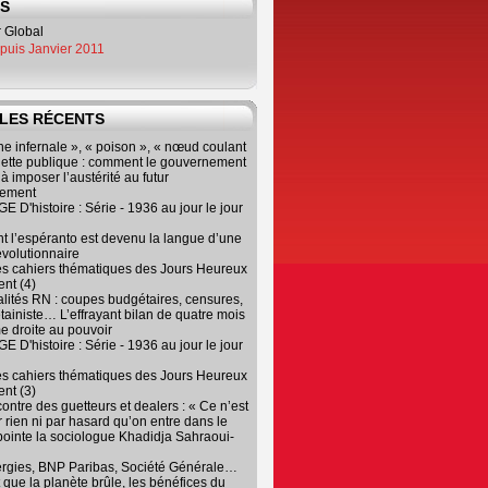
ES
epuis Janvier 2011
LES RÉCENTS
e infernale », « poison », « nœud coulant
dette publique : comment le gouvernement
à imposer l’austérité au futur
nement
 D'histoire : Série - 1936 au jour le jour
 l’espéranto est devenu la langue d’une
évolutionnaire
es cahiers thématiques des Jours Heureux
nt (4)
lités RN : coupes budgétaires, censures,
tainiste… L’effrayant bilan de quatre mois
e droite au pouvoir
 D'histoire : Série - 1936 au jour le jour
es cahiers thématiques des Jours Heureux
nt (3)
contre des guetteurs et dealers : « Ce n’est
 rien ni par hasard qu’on entre dans le
, pointe la sociologue Khadidja Sahraoui-
ergies, BNP Paribas, Société Générale…
que la planète brûle, les bénéfices du