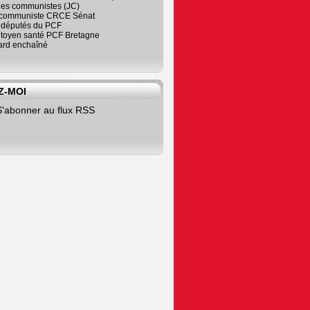
nes communistes (JC)
communiste CRCE Sénat
s députés du PCF
citoyen santé PCF Bretagne
rd enchaîné
Z-MOI
S'abonner au flux RSS