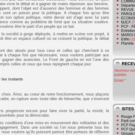
COMMU
ire vivre le débat et à gagner de vraies réponses aux besoins.
Départe
loppent, dont l’objet est d’asservir des hommes et des femmes
REVUE 
 sont un poison pour la politique. A chaque fois qu’un être
PAROLE
t son option politique, notre devoir est d’agir avec lui sans
ECONO
urgence comme au problème de fond que sa situation soulève.
MJCF
(7
oulons être le parti d’un peuple qui se bat.
PCF - F
Entretie
s la société à gorge déployée, à mettre en scène son projet, à
MARDI 
oit être un espace culturel où se croisent la politique, le débat
Edito
(2)
Planète
sont des atouts pour tous ceux et celles qui cherchent à se
r à chaque fois que nécessaire, nous voulons participer aux
r gagner des avancées. Le Front de gauche en est l’une des
RECEV
pris celles et ceux qui nous rejoignent chaque jour.
Abonnez-vous
publiés.
les instants
Email
s choix. Ainsi, au coeur de notre fonctionnement, nous plaçons
 cadre, en rupture avec toute idée de hiérarchie, que s’exercent
SITES
 progresser encore pour faire vivre la parité, la mixité, le
essentiels pour la démocratie.
Rouge F
Parti co
res conditions d’une mise en mouvement des militantes et des
PCF Pay
’engagement. Dans une société où l’on nous présente tous les
PCF Qu
ous voulons qu’ils puissent partout être porteurs de réflexion
Groupe 