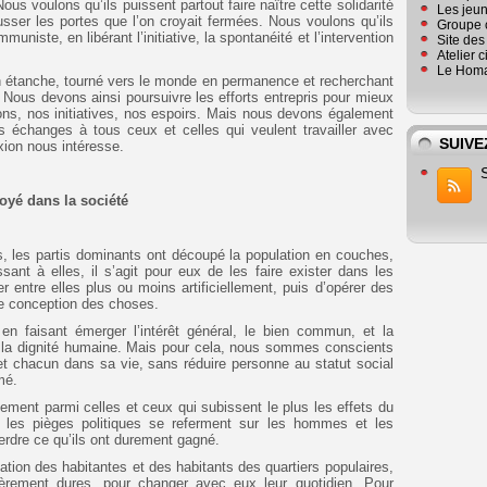
us voulons qu’ils puissent partout faire naître cette solidarité
Les jeu
usser les portes que l’on croyait fermées. Nous voulons qu’ils
Groupe 
uniste, en libérant l’initiative, la spontanéité et l’intervention
Site de
Atelier 
Le Homa
on étanche, tourné vers le monde en permanence et recherchant
 Nous devons ainsi poursuivre les efforts entrepris pour mieux
ons, nos initiatives, nos espoirs. Mais nous devons également
s échanges à tous ceux et celles qui veulent travailler avec
SUIVE
xion nous intéresse.
oyé dans la société
, les partis dominants ont découpé la population en couches,
nt à elles, il s’agit pour eux de les faire exister dans les
r entre elles plus ou moins
artificiellement, puis d’opérer des
re conception des choses.
en faisant émerger l’intérêt général, le bien commun, et la
r la dignité humaine. Mais pour cela, nous sommes conscients
 et chacun dans sa vie, sans réduire personne au statut social
mé.
vement parmi celles et ceux qui subissent le plus les effets du
t les pièges politiques se referment sur les hommes et les
erdre ce qu’ils ont durement gagné.
tion des habitantes et des habitants des quartiers populaires,
lièrement dures, pour changer avec eux leur quotidien. Pour