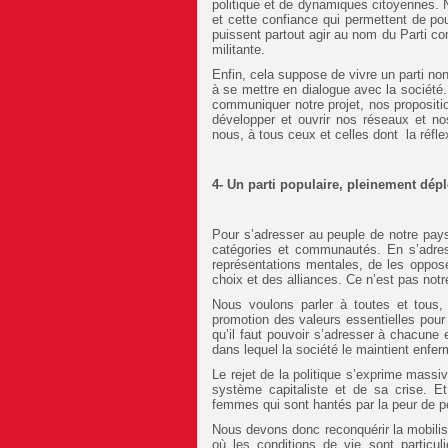
politique et de dynamiques citoyennes. No
et cette confiance qui permettent de po
puissent partout agir au nom du Parti comm
militante.
Enfin, cela suppose de vivre un parti n
à se mettre en dialogue avec la société.
communiquer notre projet, nos propositi
développer et ouvrir nos réseaux et no
nous, à tous ceux et celles dont la réfle
4- Un parti populaire, pleinement dépl
Pour s’adresser au peuple de notre pays
catégories et communautés. En s’adressa
représentations mentales, de les oppose
choix et des alliances. Ce n’est pas not
Nous voulons parler à toutes et tous, 
promotion des valeurs essentielles pou
qu’il faut pouvoir s’adresser à chacune
dans lequel la société le maintient enfer
Le rejet de la politique s’exprime massi
système capitaliste et de sa crise. E
femmes qui sont hantés par la peur de p
Nous devons donc reconquérir la mobilisa
où les conditions de vie sont particu