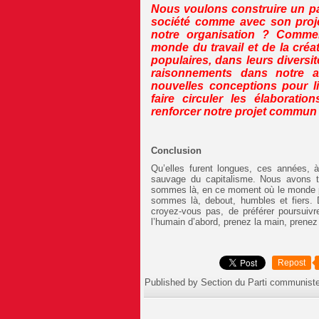
Nous voulons construire un pa
société
comme avec son proje
notre organisation ? Commen
monde du travail et de la cré
populaires, dans leurs divers
raisonnements dans notre a
nouvelles conceptions pour li
faire circuler les élaborati
renforcer notre projet commun
Conclusion
Qu’elles furent longues, ces années, à 
sauvage du capitalisme. Nous avons t
sommes là, en ce moment où le monde peu
sommes là, debout, humbles et fiers. D
croyez-vous pas, de préférer poursuivr
l’humain d’abord, prenez la main, prenez 
Repost
Published by Section du Parti communist