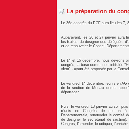
La préparation du con
Le 36e congrès du PCF aura lieu les 7, 8,
Auparavant, les 26 et 27 janvier aura 
les textes, de désigner des délégués, d'e
et de renouveler le Conseil Département
Le 14 et 15 décembre, nous devrons org
congrès, la base commune - intitulée "H
vient" - ayant été proposée par le Consei
Le vendredi 14 décembre, réunis en AG d
de la section de Morlaix seront appe
départager.
Puis, le vendredi 18 janvier au soir pu
réunis en Congrès de section à 
Départementale, renouveler le comité de
de désigner le secrétariat de section)
Congrès, l'amender, le critiquer, l'enrichi