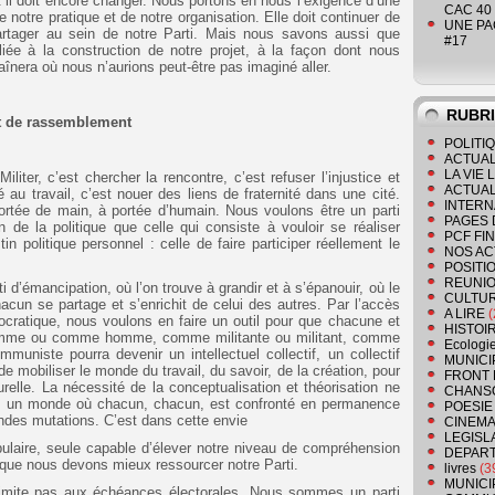
 il doit encore changer. Nous portons en nous l’exigence d’une
CAC 40 
notre pratique et de notre organisation. Elle doit continuer de
UNE PAGE
artager au sein de notre Parti. Mais nous savons aussi que
#17
liée à la construction de notre projet, à la façon dont nous
aînera où nous n’aurions peut-être pas imaginé aller.
RUBR
et de rassemblement
POLITI
ACTUAL
LA VIE
liter, c’est chercher la rencontre, c’est refuser l’injustice et
ACTUAL
rité au travail, c’est nouer des liens de fraternité dans une cité.
INTERN
 portée de main, à portée d’humain. Nous voulons être un parti
PAGES 
n de la politique que celle qui consiste à vouloir se réaliser
PCF FI
n politique personnel : celle de faire participer réellement le
NOS AC
POSITI
REUNIO
 d’émancipation, où l’on trouve à grandir et à s’épanouir, où le
CULTU
un se partage et s’enrichit de celui des autres. Par l’accès
A LIRE
(
ocratique, nous voulons en faire un outil pour que chacune et
HISTOI
emme ou comme homme, comme militante ou militant, comme
Ecologi
mmuniste pourra devenir un intellectuel collectif, un collectif
MUNICI
de mobiliser le monde du travail, du savoir, de la création, pour
FRONT 
urelle. La nécessité de la conceptualisation et théorisation ne
CHANS
ans un monde où chacun, chacun, est confronté en permanence
POESIE
fondes mutations. C’est dans cette envie
CINEMA
LEGISL
pulaire, seule capable d’élever notre niveau de compréhension
DEPART
, que nous devons mieux ressourcer notre Parti.
livres
(3
MUNICI
limite pas aux échéances électorales. Nous sommes un parti