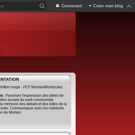
Connexion
+
Créer mon blog
ENTATION
 chiffon rouge - PCF Morlaix/Montroulez
ion
: Favoriser l'expression des idées de
tion sociale du parti communiste.
 la mémoire des débats et des luttes de la
ciale. Communiquer avec les habitants
on de Morlaix.