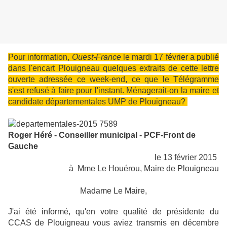
Pour information,
Ouest-France
le mardi 17 février a publié
dans l'encart Plouigneau quelques extraits de cette lettre
ouverte adressée ce week-end, ce que le Télégramme
s'est refusé à faire pour l'instant. Ménagerait-on la maire et
candidate départementales UMP de Plouigneau?
Roger Héré -
Conseiller municipal -
PCF-Front de
Gauche
le 13 février 2015
à Mme Le Houérou, Maire de Plouigneau
Madame Le Maire,
J'ai été informé, qu'en votre qualité de présidente du
CCAS de Plouigneau vous aviez transmis en décembre