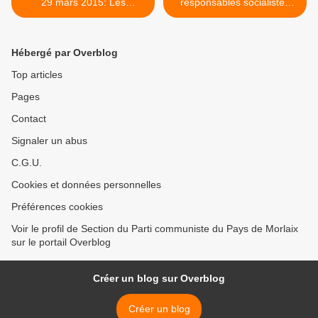
29 mars 2015: Les
responsables socialistes
candidats soutenus par le
bretons plus ou moins
PCF et le Front de Gauche
alignés sur la politique de
dans le Finistère
droite du gouvernement >
Hébergé par Overblog
Top articles
Pages
Contact
Signaler un abus
C.G.U.
Cookies et données personnelles
Préférences cookies
Voir le profil de Section du Parti communiste du Pays de Morlaix
sur le portail Overblog
Créer un blog sur Overblog
Créer un blog