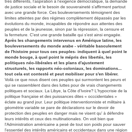
très différents, l'aspiration à l'exigence démocratique, la demande
de justice sociale et le besoin de souveraineté s'affirment partout
avec une grande force. Ces bouleversements témoignent des
limites atteintes par des régimes complètement dépassés par les
évolutions du monde, incapables de répondre aux attentes des
peuples et de la jeunesse, sinon par la répression, la censure et
la fermeture. C'est une grande bataille qui s'est ainsi engagée.
Après les changements intervenus en Amérique latine, les
bouleversements du monde arabe - véritable basculement
de l'histoire pour tous ces peuples- indiquent à quel point le
monde bouge, à quel point le mépris des libertés, les
politiques néo-libérales et les plans d'ajustement
structurels, les rapports néo-coloniaux, les dominations...
tout cela est contesté et peut mobiliser pour s'en libérer.
Voilà ce que nous disent ces peuples qui surmontent les peurs et
qui se rassemblent dans des luttes pour de vrais changements
politiques et sociaux. La Libye, la Côte d'Ivoire? L'hypocrisie de la
politique française et des puissances dites « occcidentales »
éclate au grand jour. Leur politique interventionniste et militaire à
géométrie variable se pare de déclarations sur le devoir de
protection des peuples en danger mais ne visent qu' à défendre
leurs intérêts et ceux des multinationales. On voit bien que
l'Administration américaine a pesé de tout son poids pour sauver
l'essentiel des intérêts américains et occidentaux dans une région