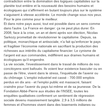
contradiction entre la domination des logiques capitalistes sur la
planète tout entière et la nouveauté des besoins humains et
écologiques qui s'affirment en butant toujours plus sur le système
s'aiguisent à vitesse accélérée. Le monde change sous nos yeux.
Pour le pire comme pour le meilleur.
Et dans notre pays aussi, tout est possible dans un sens comme
dans l'autre. La France en danger: ça ne peut plus durer. En
2008, face à la crise, un an et demi après son élection, Nicolas
Sarkozy promettait de révolutionner le capitalisme. Depuis, sa
politique, monarchique et antisociale, n'a fait qu'enfoncer le pays
et fragiliser l'économie nationale en sacrifiant la production des
richesses aux intérêts du capitalisme financier. Le cynisme de
l'argent est aux commandes, indifférent aux drames humains et
écologiques qu'il engendre.
La vie sociale, l'investissement dans le travail de millions de nos
concitoyens sont bafoués. Ils voient leur existence basculer ou en
passe de l'être, vivent dans le stress, l'inquiétude de l'avenir ou
du chômage. L'emploi industriel est cassé - 700.000 emplois
perdus en dix ans - et l'emploi public est massacré, faisant
craindre pour l'avenir du pays lui-même et de sa jeunesse. De la
Fondation Abbé-Pierre aux études de l'INSEE, toutes les
enquêtes qualitatives confirment un sentiment de régression
sociale devenu massivement tangible. 2,9 à 3,5 millions de
femmes et d'hommes vivent dans des logements indignes ou