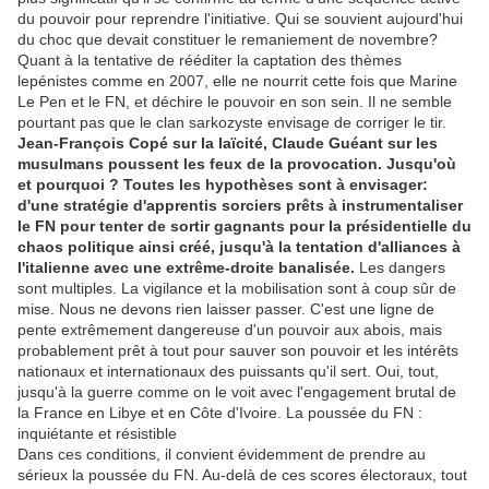
du pouvoir pour reprendre l'initiative. Qui se souvient aujourd'hui
du choc que devait constituer le remaniement de novembre?
Quant à la tentative de rééditer la captation des thèmes
lepénistes comme en 2007, elle ne nourrit cette fois que Marine
Le Pen et le FN, et déchire le pouvoir en son sein. Il ne semble
pourtant pas que le clan sarkozyste envisage de corriger le tir.
Jean-François Copé sur la laïcité, Claude Guéant sur les
musulmans poussent les feux de la provocation. Jusqu'où
et pourquoi ? Toutes les hypothèses sont à envisager:
d'une stratégie d'apprentis sorciers prêts à instrumentaliser
le FN pour tenter de sortir gagnants pour la présidentielle du
chaos politique ainsi créé, jusqu'à la tentation d'alliances à
l'italienne avec une extrême-droite banalisée.
Les dangers
sont multiples. La vigilance et la mobilisation sont à coup sûr de
mise. Nous ne devons rien laisser passer. C'est une ligne de
pente extrêmement dangereuse d'un pouvoir aux abois, mais
probablement prêt à tout pour sauver son pouvoir et les intérêts
nationaux et internationaux des puissants qu'il sert. Oui, tout,
jusqu'à la guerre comme on le voit avec l'engagement brutal de
la France en Libye et en Côte d'Ivoire. La poussée du FN :
inquiétante et résistible
Dans ces conditions, il convient évidemment de prendre au
sérieux la poussée du FN. Au-delà de ces scores électoraux, tout