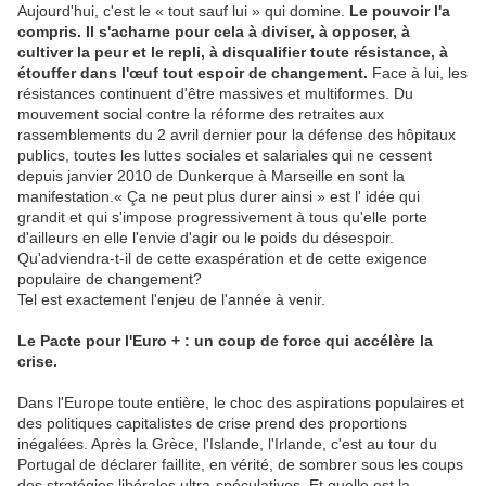
Aujourd'hui, c'est le « tout sauf lui » qui domine.
Le pouvoir l'a
compris. Il s'acharne pour cela à diviser, à opposer, à
cultiver la peur et le repli, à disqualifier toute résistance, à
étouffer dans l'œuf tout espoir de changement.
Face à lui, les
résistances continuent d'être massives et multiformes. Du
mouvement social contre la réforme des retraites aux
rassemblements du 2 avril dernier pour la défense des hôpitaux
publics, toutes les luttes sociales et salariales qui ne cessent
depuis janvier 2010 de Dunkerque à Marseille en sont la
manifestation.« Ça ne peut plus durer ainsi » est l' idée qui
grandit et qui s'impose progressivement à tous qu'elle porte
d'ailleurs en elle l'envie d'agir ou le poids du désespoir.
Qu'adviendra-t-il de cette exaspération et de cette exigence
populaire de changement?
Tel est exactement l'enjeu de l'année à venir.
Le Pacte pour l'Euro + : un coup de force qui accélère la
crise.
Dans l'Europe toute entière, le choc des aspirations populaires et
des politiques capitalistes de crise prend des proportions
inégalées. Après la Grèce, l'Islande, l'Irlande, c'est au tour du
Portugal de déclarer faillite, en vérité, de sombrer sous les coups
des stratégies libérales ultra-spéculatives. Et quelle est la