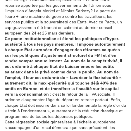
réponse apportée par les gouvernements de l'Union sous
l'impulsion d'Angela Merkel et Nicolas Sarkozy? Le pacte de
l'euro +, une machine de guerre contre les travailleurs, les
services publics et la souveraineté des Etats. Avec ce Pacte, un
cap gravissime a été franchi en catimini au dernier conseil
européen des 24 et 25 mars derniers.
Ce pacte institutionnalise et étend les politiques d'hyper-
austérité à tous les pays membres. Il impose autoritairement
à chaque État européen d'engager des réformes calquées
sur les politiques d'ajustement structurel du FMI et d'en
rendre compte annuellement. Au nom de la compétitivité, il
est ordonné à chaque Etat de baisser encore les coûts
salariaux dans le privé comme dans le public
.
Au nom de
l'emploi, il leur est ordonné de « favoriser la flexisécurité »,
autrement dit, la maxi-précarité
qui touche déjà 40% des
actifs en Europe, et de transférer la fiscalité sur le capital
vers la consommation
: c'est le retour de la TVA sociale. Il
ordonne d'augmenter l'âge du départ en retraite partout. Enfin,
chaque Etat doit inscrire dans sa loi fondamentale la règle d'or du
« frein à l'endettement », autrement dit la réduction drastique et
programmée de toutes les dépenses publiques.
Cette régression sociale généralisée à l'échelle européenne
s'accompagne d'un recul démocratique sans précédent: les