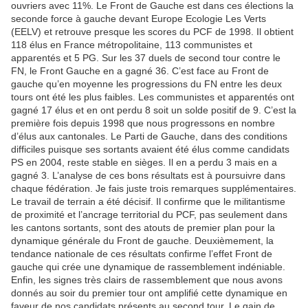
ouvriers avec 11%. Le Front de Gauche est dans ces élections la
seconde force à gauche devant Europe Ecologie Les Verts
(EELV) et retrouve presque les scores du PCF de 1998. Il obtient
118 élus en France métropolitaine, 113 communistes et
apparentés et 5 PG. Sur les 37 duels de second tour contre le
FN, le Front Gauche en a gagné 36. C’est face au Front de
gauche qu’en moyenne les progressions du FN entre les deux
tours ont été les plus faibles. Les communistes et apparentés ont
gagné 17 élus et en ont perdu 8 soit un solde positif de 9. C’est la
première fois depuis 1998 que nous progressons en nombre
d’élus aux cantonales. Le Parti de Gauche, dans des conditions
difficiles puisque ses sortants avaient été élus comme candidats
PS en 2004, reste stable en sièges. Il en a perdu 3 mais en a
gagné 3. L’analyse de ces bons résultats est à poursuivre dans
chaque fédération. Je fais juste trois remarques supplémentaires.
Le travail de terrain a été décisif. Il confirme que le militantisme
de proximité et l’ancrage territorial du PCF, pas seulement dans
les cantons sortants, sont des atouts de premier plan pour la
dynamique générale du Front de gauche. Deuxièmement, la
tendance nationale de ces résultats confirme l’effet Front de
gauche qui crée une dynamique de rassemblement indéniable.
Enfin, les signes très clairs de rassemblement que nous avons
donnés au soir du premier tour ont amplifié cette dynamique en
faveur de nos candidats présents au second tour. Le gain de