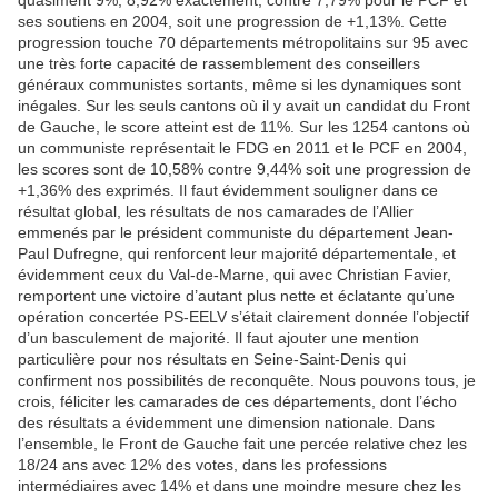
quasiment 9%, 8,92% exactement, contre 7,79% pour le PCF et
ses soutiens en 2004, soit une progression de +1,13%. Cette
progression touche 70 départements métropolitains sur 95 avec
une très forte capacité de rassemblement des conseillers
généraux communistes sortants, même si les dynamiques sont
inégales. Sur les seuls cantons où il y avait un candidat du Front
de Gauche, le score atteint est de 11%. Sur les 1254 cantons où
un communiste représentait le FDG en 2011 et le PCF en 2004,
les scores sont de 10,58% contre 9,44% soit une progression de
+1,36% des exprimés. Il faut évidemment souligner dans ce
résultat global, les résultats de nos camarades de l’Allier
emmenés par le président communiste du département Jean-
Paul Dufregne, qui renforcent leur majorité départementale, et
évidemment ceux du Val-de-Marne, qui avec Christian Favier,
remportent une victoire d’autant plus nette et éclatante qu’une
opération concertée PS-EELV s’était clairement donnée l’objectif
d’un basculement de majorité. Il faut ajouter une mention
particulière pour nos résultats en Seine-Saint-Denis qui
confirment nos possibilités de reconquête. Nous pouvons tous, je
crois, féliciter les camarades de ces départements, dont l’écho
des résultats a évidemment une dimension nationale. Dans
l’ensemble, le Front de Gauche fait une percée relative chez les
18/24 ans avec 12% des votes, dans les professions
intermédiaires avec 14% et dans une moindre mesure chez les