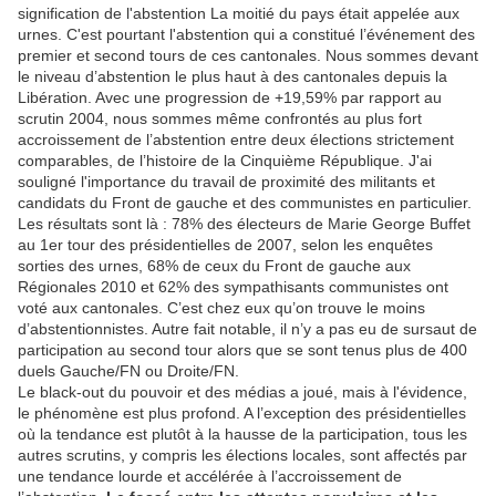
signification de l'abstention La moitié du pays était appelée aux
urnes. C'est pourtant l'abstention qui a constitué l’événement des
premier et second tours de ces cantonales. Nous sommes devant
le niveau d’abstention le plus haut à des cantonales depuis la
Libération. Avec une progression de +19,59% par rapport au
scrutin 2004, nous sommes même confrontés au plus fort
accroissement de l’abstention entre deux élections strictement
comparables, de l’histoire de la Cinquième République. J'ai
souligné l'importance du travail de proximité des militants et
candidats du Front de gauche et des communistes en particulier.
Les résultats sont là : 78% des électeurs de Marie George Buffet
au 1er tour des présidentielles de 2007, selon les enquêtes
sorties des urnes, 68% de ceux du Front de gauche aux
Régionales 2010 et 62% des sympathisants communistes ont
voté aux cantonales. C’est chez eux qu’on trouve le moins
d’abstentionnistes. Autre fait notable, il n’y a pas eu de sursaut de
participation au second tour alors que se sont tenus plus de 400
duels Gauche/FN ou Droite/FN.
Le black-out du pouvoir et des médias a joué, mais à l'évidence,
le phénomène est plus profond. A l’exception des présidentielles
où la tendance est plutôt à la hausse de la participation, tous les
autres scrutins, y compris les élections locales, sont affectés par
une tendance lourde et accélérée à l’accroissement de