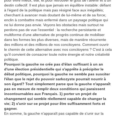
pour vivre mieux, vite, et pour retrouver le goût de l'avenir et d'un
destin collectif. Il est plus que jamais en équilibre instable: défiant
à l'égard de la politique mais pas résigné face aux inégalités;
cherchant à avancer mais doutant de lui-même et de sa force;
enclin à combattre mais enfermé dans un paysage politique qui
ne lui donne pas envie. Voyons les obstacles mais surtout ne
perdons pas de vue l'essentiel : la recherche persistante et
multiforme d'une alternative de progrès continue de mobiliser
dans les formes les plus diverses, mais de manière récurrente
des millions et des millions de nos concitoyens. Comment ouvrir
le chemin de cette alternative avec nos concitoyens ? C'est à cela
qu'il convient de consacrer toute notre énergie et notre créativité
politique.
Pourquoi la gauche ne crée pas d'élan suffisant à un an
d'une élection présidentielle qui s'apprête à précipiter le
débat politique, pourquoi la gauche ne semble pas susciter
l'élan que le rejet du pouvoir sarkozyste pourrait nourrir à
son égard? Tout simplement parce que la gauche n'apparaît
pas en mesure de remplir deux conditions qui paraissent
incontournables aux Français. 1) porter un projet de
changement qui semble réellement capable de changer la
vie; 2) s'unir sur ce projet pour être suffisamment forts et
gagner.
En somme, la gauche n'apparaît pas capable de s'unir sur la