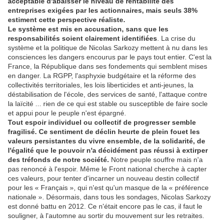
acceptable d'abaisser le niveau de rentabilité des
entreprises exigées par les actionnaires, mais seuls 38%
estiment cette perspective réaliste.
Le système est mis en accusation, sans que les
responsabilités soient clairement identifiées
. La crise du
système et la politique de Nicolas Sarkozy mettent à nu dans les
consciences les dangers encourus par le pays tout entier. C'est la
France, la République dans ses fondements qui semblent mises
en danger. La RGPP, l'asphyxie budgétaire et la réforme des
collectivités territoriales, les lois liberticides et anti-jeunes, la
déstabilisation de l'école, des services de santé, l'attaque contre
la laïcité ... rien de ce qui est stable ou susceptible de faire socle
et appui pour le peuple n'est épargné.
Tout espoir individuel ou collectif de progresser semble
fragilisé. Ce sentiment de déclin heurte de plein fouet les
valeurs persistantes du vivre ensemble, de la solidarité, de
l'égalité que le pouvoir n'a décidément pas réussi à extirper
des tréfonds de notre société.
Notre peuple souffre mais n'a
pas renoncé à l'espoir. Même le Front national cherche à capter
ces valeurs, pour tenter d'incarner un nouveau destin collectif
pour les « Français », qui n'est qu'un masque de la « préférence
nationale ». Désormais, dans tous les sondages, Nicolas Sarkozy
est donné battu en 2012. Ce n'était encore pas le cas, il faut le
souligner, à l'automne au sortir du mouvement sur les retraites.