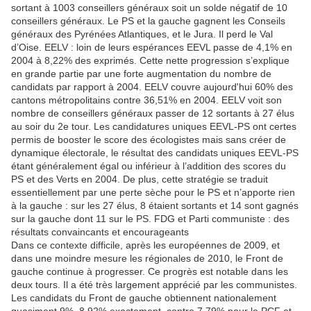
sortant à 1003 conseillers généraux soit un solde négatif de 10
conseillers généraux. Le PS et la gauche gagnent les Conseils
généraux des Pyrénées Atlantiques, et le Jura. Il perd le Val
d’Oise. EELV : loin de leurs espérances EEVL passe de 4,1% en
2004 à 8,22% des exprimés. Cette nette progression s’explique
en grande partie par une forte augmentation du nombre de
candidats par rapport à 2004. EELV couvre aujourd'hui 60% des
cantons métropolitains contre 36,51% en 2004. EELV voit son
nombre de conseillers généraux passer de 12 sortants à 27 élus
au soir du 2e tour. Les candidatures uniques EEVL-PS ont certes
permis de booster le score des écologistes mais sans créer de
dynamique électorale, le résultat des candidats uniques EEVL-PS
étant généralement égal ou inférieur à l’addition des scores du
PS et des Verts en 2004. De plus, cette stratégie se traduit
essentiellement par une perte sèche pour le PS et n’apporte rien
à la gauche : sur les 27 élus, 8 étaient sortants et 14 sont gagnés
sur la gauche dont 11 sur le PS. FDG et Parti communiste : des
résultats convaincants et encourageants
Dans ce contexte difficile, après les européennes de 2009, et
dans une moindre mesure les régionales de 2010, le Front de
gauche continue à progresser. Ce progrès est notable dans les
deux tours. Il a été très largement apprécié par les communistes.
Les candidats du Front de gauche obtiennent nationalement