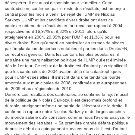
désespérer. Il est aussi disponible pour le meilleur. Cette
contradiction, confirmée par le reste des résultats, est un enjeu
central pour les mois à venir. Le rejet de l'UMP de Nicolas
Sarkozy L’UMP et les candidats divers droite ont dans ce
contexte obtenu des résultats en fort recul par rapport à 2004,
respectivement 16,97% et 9,32% en 2011, alors qu'ils
atteignaient en 2004, 20,95% pour l’UMP et 11,36% pour les
divers droite. Bien qu’amorti en particulier en termes de sièges
par l’implantation de certains notables et par les duels Droite/FN,
ce recul est général. Dans les cantons les plus populaires, il
entraîne une marginalisation politique de l’UMP qui est éliminée
dès le 1er tour. Ce reflux de la droite est d’autant plus significatif
que les cantonales de 2004 avaient déjà été catastrophiques
pour l’UMP et ses alliés. Il s’inscrit dans une tendance lourde
amorcée aux municipales de 2008, confirmée aux européennes
de 2009 et aux régionales de 2010.
Derrière ces résultats des cantonales, se confirme le rejet massif
de la politique de Nicolas Sarkozy. Il est désormais profond et
durable, atteignant même une partie de l'électorat de la droite. Il
confirme la rupture entre Nicolas Sarkzoy et de larges couches
du monde salarié qu'a constitué, comme nous l'avions analysé, le
mouvement des retraites. « Sa première grande défaite politique
depuis le début du quinquennat » avions-nous dit. Il est d'autant
plus significatif qu'il se confirme au terme d’une séquence active