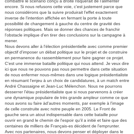
combattre le scénario conçu à droite risquerait de l'alimenter
encore. Si nous refusons cette voie, c'est justement parce que
nous considérons que la suivre produirait l'effet exactement
inverse de l'intention affichée en fermant la porte à toute
possibilité de changement à gauche du centre de gravité des
réponses politiques. Mais se donner des chances de franchir
l'obstacle implique d'en tirer des conclusions sur la campagne à
mener.
Nous devons aller à l'élection présidentielle avec comme premier
objectif d'imposer un débat politique sur le projet et de construire
en permanence du rassemblement pour faire gagner ce projet.
C'est une immense bataille politique qui nous attend. Je veux dire
ici que nous ne pouvons pas nous permettre dans cette situation
de nous enfermer nous-mêmes dans une logique présidentialiste
en résumant l'enjeu à un choix de candidatures, à un match entre
André Chassaigne et Jean-Luc Mélenchon. Nous ne pourrons
desserrer l'étau présidentialiste que si nous parvenons à créer
une dynamique populaire de très grande ampleur comme ce que
nous avons su faire àd'autres moments, par exemple à l'image
de celle construite avec notre peuple en 2005. Le Front de
gauche sera un atout indispensable dans cette bataille pour
ouvrir en grand le chemin de l'espoir qu'il a initié et faire que des
centaines de milliers de Français-es décident de l'emprunter.
Avec nos partenaires, nous devons penser et déployer dans le