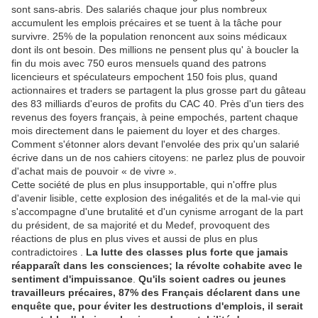
sont sans-abris. Des salariés chaque jour plus nombreux
accumulent les emplois précaires et se tuent à la tâche pour
survivre. 25% de la population renoncent aux soins médicaux
dont ils ont besoin. Des millions ne pensent plus qu' à boucler la
fin du mois avec 750 euros mensuels quand des patrons
licencieurs et spéculateurs empochent 150 fois plus, quand
actionnaires et traders se partagent la plus grosse part du gâteau
des 83 milliards d'euros de profits du CAC 40. Près d'un tiers des
revenus des foyers français, à peine empochés, partent chaque
mois directement dans le paiement du loyer et des charges.
Comment s'étonner alors devant l'envolée des prix qu'un salarié
écrive dans un de nos cahiers citoyens: ne parlez plus de pouvoir
d'achat mais de pouvoir « de vivre ».
Cette société de plus en plus insupportable, qui n'offre plus
d'avenir lisible, cette explosion des inégalités et de la mal-vie qui
s'accompagne d'une brutalité et d'un cynisme arrogant de la part
du président, de sa majorité et du Medef, provoquent des
réactions de plus en plus vives et aussi de plus en plus
contradictoires .
La lutte des classes plus forte que jamais
réapparaît dans les consciences; la révolte cohabite avec le
sentiment d'impuissance
.
Qu'ils soient cadres ou jeunes
travailleurs précaires, 87% des Français déclarent dans une
enquête que, pour éviter les destructions d'emplois, il serait