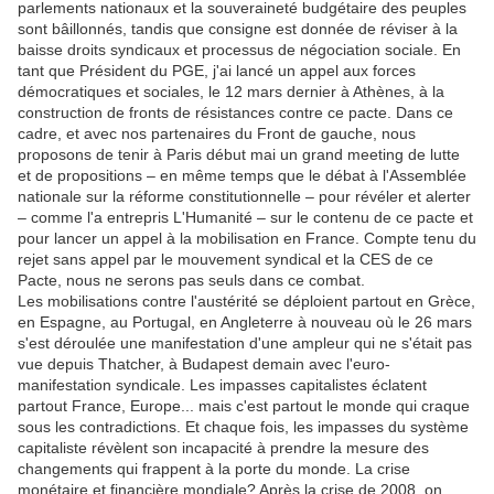
parlements nationaux et la souveraineté budgétaire des peuples
sont bâillonnés, tandis que consigne est donnée de réviser à la
baisse droits syndicaux et processus de négociation sociale. En
tant que Président du PGE, j'ai lancé un appel aux forces
démocratiques et sociales, le 12 mars dernier à Athènes, à la
construction de fronts de résistances contre ce pacte. Dans ce
cadre, et avec nos partenaires du Front de gauche, nous
proposons de tenir à Paris début mai un grand meeting de lutte
et de propositions – en même temps que le débat à l'Assemblée
nationale sur la réforme constitutionnelle – pour révéler et alerter
– comme l'a entrepris L'Humanité – sur le contenu de ce pacte et
pour lancer un appel à la mobilisation en France. Compte tenu du
rejet sans appel par le mouvement syndical et la CES de ce
Pacte, nous ne serons pas seuls dans ce combat.
Les mobilisations contre l'austérité se déploient partout en Grèce,
en Espagne, au Portugal, en Angleterre à nouveau où le 26 mars
s'est déroulée une manifestation d'une ampleur qui ne s'était pas
vue depuis Thatcher, à Budapest demain avec l'euro-
manifestation syndicale. Les impasses capitalistes éclatent
partout France, Europe... mais c'est partout le monde qui craque
sous les contradictions. Et chaque fois, les impasses du système
capitaliste révèlent son incapacité à prendre la mesure des
changements qui frappent à la porte du monde. La crise
monétaire et financière mondiale? Après la crise de 2008, on