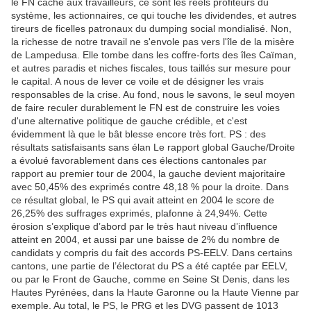
le FN cache aux travailleurs, ce sont les réels profiteurs du
système, les actionnaires, ce qui touche les dividendes, et autres
tireurs de ficelles patronaux du dumping social mondialisé. Non,
la richesse de notre travail ne s'envole pas vers l'île de la misère
de Lampedusa. Elle tombe dans les coffre-forts des îles Caïman,
et autres paradis et niches fiscales, tous taillés sur mesure pour
le capital. A nous de lever ce voile et de désigner les vrais
responsables de la crise. Au fond, nous le savons, le seul moyen
de faire reculer durablement le FN est de construire les voies
d'une alternative politique de gauche crédible, et c'est
évidemment là que le bât blesse encore très fort. PS : des
résultats satisfaisants sans élan Le rapport global Gauche/Droite
a évolué favorablement dans ces élections cantonales par
rapport au premier tour de 2004, la gauche devient majoritaire
avec 50,45% des exprimés contre 48,18 % pour la droite. Dans
ce résultat global, le PS qui avait atteint en 2004 le score de
26,25% des suffrages exprimés, plafonne à 24,94%. Cette
érosion s’explique d’abord par le très haut niveau d’influence
atteint en 2004, et aussi par une baisse de 2% du nombre de
candidats y compris du fait des accords PS-EELV. Dans certains
cantons, une partie de l’électorat du PS a été captée par EELV,
ou par le Front de Gauche, comme en Seine St Denis, dans les
Hautes Pyrénées, dans la Haute Garonne ou la Haute Vienne par
exemple. Au total, le PS, le PRG et les DVG passent de 1013