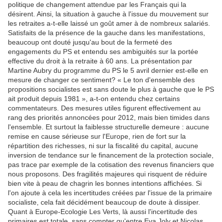
politique de changement attendue par les Français qui la
désirent. Ainsi, la situation à gauche à l'issue du mouvement sur
les retraites a-t-elle laissé un goût amer à de nombreux salariés.
Satisfaits de la présence de la gauche dans les manifestations,
beaucoup ont douté jusqu'au bout de la fermeté des
engagements du PS et entendu ses ambiguités sur la portée
effective du droit à la retraite à 60 ans. La présentation par
Martine Aubry du programme du PS le 5 avril dernier est-elle en
mesure de changer ce sentiment? « Le ton d'ensemble des
propositions socialistes est sans doute le plus à gauche que le PS
ait produit depuis 1981 », a-t-on entendu chez certains
commentateurs. Des mesures utiles figurent effectivement au
rang des priorités annoncées pour 2012, mais bien timides dans
l'ensemble. Et surtout la faiblesse structurelle demeure : aucune
remise en cause sérieuse sur l'Europe, rien de fort sur la
répartition des richesses, ni sur la fiscalité du capital, aucune
inversion de tendance sur le financement de la protection sociale,
pas trace par exemple de la cotisation des revenus financiers que
nous proposons. Des fragilités majeures qui risquent de réduire
bien vite à peau de chagrin les bonnes intentions affichées. Si
l'on ajoute à cela les incertitudes créées par l'issue de la primaire
socialiste, cela fait décidément beaucoup de doute à dissiper.
Quant à Europe-Ecologie Les Verts, là aussi l'incertitude des
primaires est totale, sans compter qu'entre Eva Joly et Nicolas