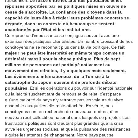
l’abstention.
Le fossé entre les attentes populaires et les
réponses apportées par les politiques mises en œuvre ne
cesse de s'accroître. La confiance des citoyens dans la
capacité de leurs élus à régler leurs problèmes concrets se
dégrade, dans un contexte où beaucoup se sentent
abandonnés par l’Etat et les institutions.
Ce reproche d’impuissance se conjugue souvent avec une
extension des pratiques clientélistes. Un nombre croissant de nos
concitoyens ne se reconnaît plus dans la vie politique.
Ce fait
majeur ne peut être interprété en même temps comme un
désintérêt massif pour la chose publique. Plus de sept
millions de personnes ont participé activement au
mouvement des retraites, il y a quelques mois seulement.
Les évènements internationaux, de la Tunisie à la
catastrophe du Japon, suscitent de profonds débats
populaires.
Et si les opérations du pouvoir sur l'identité nationale
ou la laïcité suscitent tant de remous et de rejet, c'est parce
qu'une majorité du pays n'y retrouve pas les valeurs du vivre
ensemble auxquelles elle reste attachée. En vérité, nos
concitoyens sont en recherche de nouveaux repères, d'un
nouveau récit collectif ou national dans lesquels se projeter. Les
frustrations politiques sont d'autant plus grandes que la crise
avive les urgences sociales, et que la puissance des résistances
aiguise les attentes de changement. Notre pays peut se