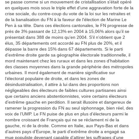
se passe comme si un mouvement de cristallisation s'était opéré
en quelques mois sous le triple effet d'une aggravation forte de la
crise sociale, du contre-coup du vote de la loi sur les retraites et
de la banalisation du FN à la faveur de l'élection de Marine Le
Pen à sa tête. Dans ces élections cantonales, le FN progresse de
près de 3% passant de 12,13% en 2004 à 15,06% alors qu’il se
présentait dans 388 de moins qu’en 2004. S'il n'obtient que 2
élus, 35 départements ont accordé au FN plus de 20%, et il
dépasse la barre des 15% dans 67 départements. Si le parti
d’extrême droite garde sa géographie électorale traditionnelle, il
mord maintenant chez les ruraux et dans les zones d’habitation
des classes moyennes dans la grande périphérie des métropoles
urbaines. Il mord également de manière significative sur
l’électorat populaire de droite, et dans les zones de
désindustrialisation, il attire à lui dans des proportions non
négligeables des électeurs de faibles cultures partisanes ainsi
que certains anciens abstentionnistes, voire certains électeurs
d’extrême gauche en perdition. Il serait illusoire et dangereux de
ramener la progression du FN au seul siphonnage, bien réel, des
voix de l’UMP. Le FN puise de plus en plus d’électeurs parmi le
nombre croissant de Français qui ne se réclament ni de la
gauche, ni de la droite. Comme en Italie, aux Pays-Bas et dans
d’autres pays d’Europe, le parti d’extrême droite a engagé sa
mue populiste devenant capable d’attirer les suffrages d’une