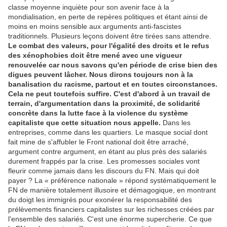
classe moyenne inquiète pour son avenir face à la
mondialisation, en perte de repères politiques et étant ainsi de
moins en moins sensible aux arguments anti-fascistes
traditionnels. Plusieurs leçons doivent être tirées sans attendre.
Le combat des valeurs, pour l'égalité des droits et le refus
des xénophobies doit être mené avec une vigueur
renouvelée car nous savons qu'en période de crise bien des
digues peuvent lâcher. Nous dirons toujours non à la
banalisation du racisme, partout et en toutes circonstances.
Cela ne peut toutefois suffire. C'est d'abord à un travail de
terrain, d'argumentation dans la proximité, de solidarité
concrète dans la lutte face à la violence du système
capitaliste que cette situation nous appelle.
Dans les
entreprises, comme dans les quartiers. Le masque social dont
fait mine de s'affubler le Front national doit être arraché,
argument contre argument, en étant au plus près des salariés
durement frappés par la crise. Les promesses sociales vont
fleurir comme jamais dans les discours du FN. Mais qui doit
payer ? La « préférence nationale » répond systématiquement le
FN de manière totalement illusoire et démagogique, en montrant
du doigt les immigrés pour exonérer la responsabilité des
prélèvements financiers capitalistes sur les richesses créées par
l'ensemble des salariés. C'est une énorme supercherie. Ce que