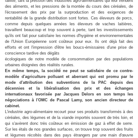
faillite, tant la pression des industries agro-alimentaires qui leur vendent
des aliments, et les pressions de la montée du cours des céréales, de
l'écrasement des prix par la surproduction et des exigences de
rentabilité de la grande distribution sont fortes. Ces éleveurs de porcs,
comme depuis quelques années les éleveurs de vaches laitières,
travaillent beaucoup et trop souvent à perte, tant les investissements
qu'ils ont fait pour satisfaire les normes d'hygiène et environnementales
de l'Union Européenne sont coûteux pour eux. Ils ont déjà fait des
efforts et ont l'impression d'être les boucs-émissaires d'une prise de
conscience tardive des dégâts
écologiques de notre modèle de consommation par des populations
urbaines éloignées des réalités rurales.
En même temps, la société ne peut se satisfaire de ce contre-
modèle d'agriculture polluant et aberrant qui est promu par le
mode d'attribution des subventions de la PAC depuis des
décennies et la libéralisation des prix et des échanges
internationaux favorisée par Jacques Delors en son temps les
négociations à l'OMC de Pascal Lamy, son ancien directeur de
cabinet.
L'industrie agro-alimentaire recourt pour ses produits transformés à des
céréales, des légumes et de la viande importés souvent de très loin, et
qui s'avèrent donc très coûteux en émission de gaz à effet de serre.
Sur les étals de nos grandes surfaces, on trouve trop souvent des fruits
et légumes récoltés dans des pays étrangers par une main d'œuvre