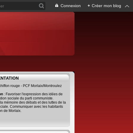
Connexion
+
Créer mon blog
ENTATION
 chiffon rouge - PCF Morlaix/Montroulez
ion
: Favoriser l'expression des idées de
tion sociale du parti communiste.
 la mémoire des débats et des luttes de la
ciale. Communiquer avec les habitants
on de Morlaix.