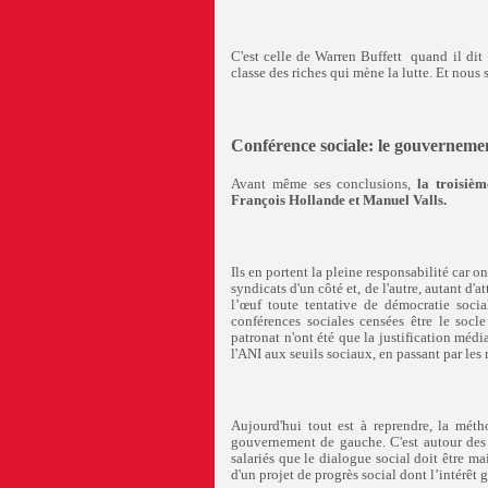
C'est celle de Warren Buffett quand il dit 
classe des riches qui mène la lutte. Et nous
Conférence sociale: le gouvernemen
Avant même ses conclusions,
la troisièm
François Hollande et Manuel Valls.
Ils en portent la pleine responsabilité car 
syndicats d'un côté et, de l'autre, autant d
l’œuf toute tentative de démocratie soci
conférences sociales censées être le socl
patronat n'ont été que la justification médi
l'ANI aux seuils sociaux, en passant par les r
Aujourd'hui tout est à reprendre, la mé
gouvernement de gauche. C'est autour des qu
salariés que le dialogue social doit être m
d'un projet de progrès social dont l’intérêt g