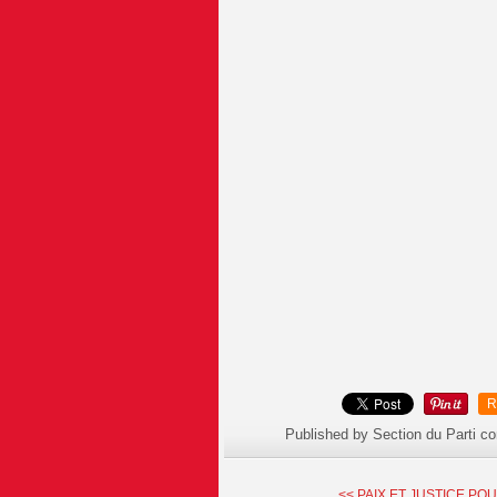
R
Published by Section du Parti c
<< PAIX ET JUSTICE PO