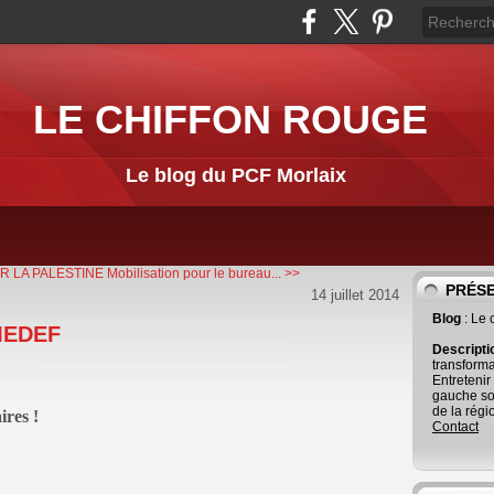
LE CHIFFON ROUGE
Le blog du PCF Morlaix
UR LA PALESTINE
Mobilisation pour le bureau... >>
PRÉS
14 juillet 2014
Blog
: Le
MEDEF
Descript
transforma
Entretenir
gauche so
de la régi
ires !
Contact