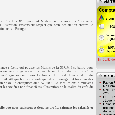
VISIT
ue, c'est le VRP du patronat. Sa dernière déclaration « Notre amie
l'illustration. Passons sur l'aspect que cette déclaration enterre
le
 finance au Bourget.
En réalité d
nance ? Celle qui pousse les Marins de la SNCM à se battre pour
nsion se soit gavé de dizaines de millions
d'euros lors d'une
va s'engraisser une nouvelle fois sur le dos de l'Etat et donc du
ARTIC
 CAC 40 qui bat des records quand le chômage bat lui aussi des
sorerie de 36 entreprises du CAC 40 ?
Ce sont les 298,6 milliards
Fabien R
Nos forêt
r les sociétés non financières, illustration de la réalité du coût du
UNE PAGE
#20
PCF - L
: Logeme
Colonisa
le que nous subissons et dont les profits saignent les salariés et
reconnai
doit agi