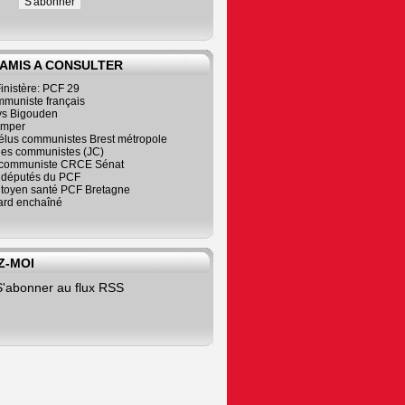
 AMIS A CONSULTER
inistère: PCF 29
mmuniste français
s Bigouden
imper
élus communistes Brest métropole
nes communistes (JC)
communiste CRCE Sénat
s députés du PCF
citoyen santé PCF Bretagne
rd enchaîné
Z-MOI
S'abonner au flux RSS