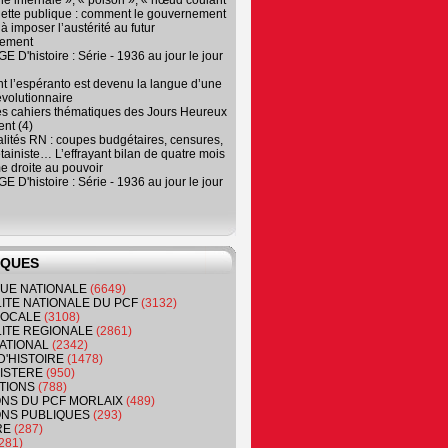
e infernale », « poison », « nœud coulant
dette publique : comment le gouvernement
à imposer l’austérité au futur
nement
 D'histoire : Série - 1936 au jour le jour
 l’espéranto est devenu la langue d’une
évolutionnaire
es cahiers thématiques des Jours Heureux
nt (4)
lités RN : coupes budgétaires, censures,
tainiste… L’effrayant bilan de quatre mois
e droite au pouvoir
 D'histoire : Série - 1936 au jour le jour
IQUES
QUE NATIONALE
(6649)
ITE NATIONALE DU PCF
(3132)
 LOCALE
(3108)
ITE REGIONALE
(2861)
ATIONAL
(2342)
D'HISTOIRE
(1478)
NISTERE
(950)
TIONS
(788)
ONS DU PCF MORLAIX
(489)
NS PUBLIQUES
(293)
RE
(287)
281)