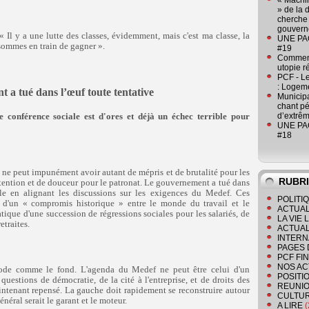
« Machin
» de la 
cherche 
gouver
« Il y a une lutte des classes, évidemment, mais c'est ma classe, la
UNE PAGE
 sommes en train de gagner ».
#19
Comment
utopie r
PCF - L
: Logeme
t a tué dans l’œuf toute tentative
Municipa
chant pé
e conférence sociale est d'ores et déjà un échec terrible pour
d’extrêm
UNE PAGE
#18
on ne peut impunément avoir autant de mépris et de brutalité pour les
RUBR
'attention et de douceur pour le patronat. Le gouvernement a tué dans
ale en alignant les discussions sur les exigences du Medef. Ces
POLITI
e d'un « compromis historique » entre le monde du travail et le
ACTUAL
atique d'une succession de régressions sociales pour les salariés, de
LA VIE
etraites.
ACTUAL
INTERN
PAGES 
PCF FI
NOS AC
thode comme le fond. L'agenda du Medef ne peut être celui d'un
POSITI
estions de démocratie, de la cité à l'entreprise, et de droits des
REUNIO
aintenant repensé. La gauche doit rapidement se reconstruire autour
CULTU
énéral serait le garant et le moteur.
A LIRE
(