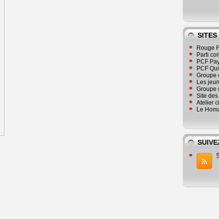
SITES
Rouge F
Parti co
PCF Pay
PCF Qu
Groupe 
Les jeu
Groupe 
Site de
Atelier 
Le Homa
SUIVE