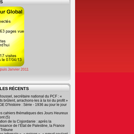
ES
epuis Janvier 2011
LES RÉCENTS
oussel, secrétaire national du PCF : «
s brûlent, arrachons-les à la loi du profit »
 D'histoire : Série - 1936 au jour le jour
es cahiers thématiques des Jours Heureux
nt (5)
tion de la Cisjordanie : après la
ssance de l’État de Palestine, la France
r Tribune