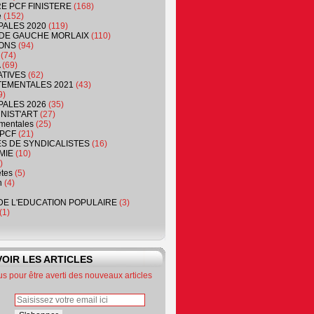
RE PCF FINISTERE
(168)
e
(152)
PALES 2020
(119)
DE GAUCHE MORLAIX
(110)
ONS
(94)
(74)
(69)
ATIVES
(62)
EMENTALES 2021
(43)
9)
PALES 2026
(35)
NIST'ART
(27)
mentales
(25)
PCF
(21)
S DE SYNDICALISTES
(16)
MIE
(10)
)
êtes
(5)
n
(4)
DE L'EDUCATION POPULAIRE
(3)
(1)
OIR LES ARTICLES
 pour être averti des nouveaux articles