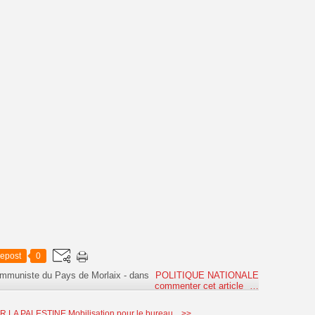
epost
0
ommuniste du Pays de Morlaix
-
dans
POLITIQUE NATIONALE
commenter cet article
…
UR LA PALESTINE
Mobilisation pour le bureau... >>