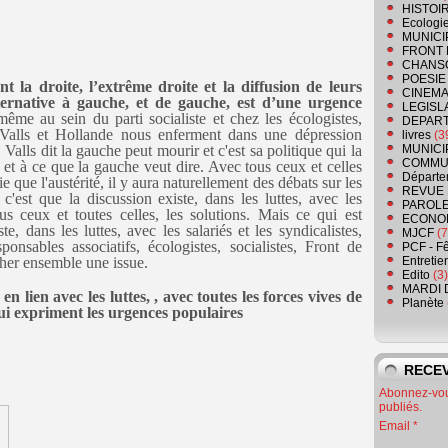
HISTOI
Ecologi
MUNICI
FRONT 
CHANS
POESIE
 la droite, l’extrême droite et la diffusion de leurs
CINEMA
ternative à gauche, et de gauche, est d’une urgence
LEGISL
me au sein du parti socialiste et chez les écologistes,
DEPART
e Valls et Hollande nous enferment dans une dépression
livres
(3
alls dit la gauche peut mourir et c'est sa politique qui la
MUNICI
COMMU
et à ce que la gauche veut dire. Avec tous ceux et celles
Départe
 que l'austérité, il y aura naturellement des débats sur les
REVUE 
c'est que la discussion existe, dans les luttes, avec les
PAROLE
ous ceux et toutes celles, les solutions. Mais ce qui est
ECONO
e, dans les luttes, avec les salariés et les syndicalistes,
MJCF
(7
ponsables associatifs, écologistes, socialistes, Front de
PCF - F
cher ensemble une issue.
Entretie
Edito
(3)
MARDI 
n lien avec les luttes, , avec toutes les forces vives de
Planète
 qui expriment les urgences populaires
RECEV
Abonnez-vous
publiés.
Email