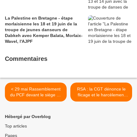
La Palestine en Bretagne - étape
morlaisienne les 18 et 19 juin de la
troupe de jeunes danseurs de
Dabkeh avec Kemper Balata, Morlaix-
Wavel, l'AJPF
Commentaires
< 29 mai Rassemblement
RSA : la CGT dénonce le
du PCF devant le siège de
flicage et le harcèlement
Total Energie pour
des allocataires, le
dénoncer les profiteurs de
président du Finistère
guerre et les 6 milliards de
attaque en diffamation
Hébergé par Overblog
bénéfice réalisés grâce à la
(L'Humanité, Marie
spéculation
Toulgoat, 1er juin 2026) >
Top articles
Pages