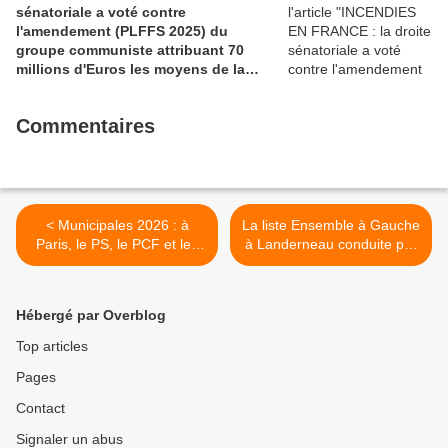
sénatoriale a voté contre
l'amendement (PLFFS 2025) du
groupe communiste attribuant 70
millions d'Euros les moyens de la
sécurité civile (Ian BROSSAT
Sénateur Communiste)
Commentaires
< Municipales 2026 : à
La liste Ensemble à Gauche
Paris, le PS, le PCF et les
à Landerneau conduite par
Écologistes se mettent
Gladys Grelaud défend
d’accord et scellent une
l'idée d'une cantine pour
union historique au premier
personnes âgées (Ouest-
Hébergé par Overblog
tour - L'Humanité, 18
France, 17 décembre 2025)
décembre 2025
>
Top articles
Pages
Contact
Signaler un abus