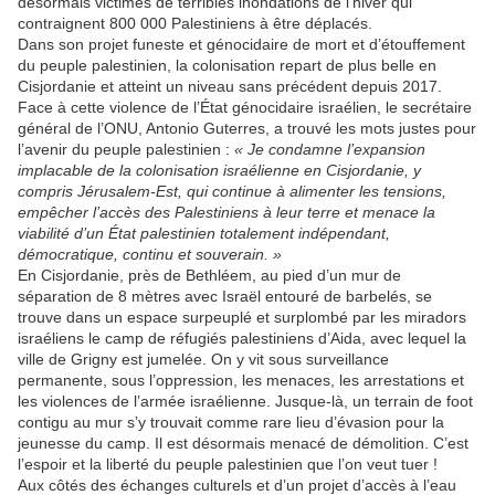
désormais victimes de terribles inondations de l’hiver qui
contraignent 800 000 Palestiniens à être déplacés.
Dans son projet funeste et génocidaire de mort et d’étouffement
du peuple palestinien, la colonisation repart de plus belle en
Cisjordanie et atteint un niveau sans précédent depuis 2017.
Face à cette violence de l’État génocidaire israélien, le secrétaire
général de l’ONU, Antonio Guterres, a trouvé les mots justes pour
l’avenir du peuple palestinien :
« Je condamne l’expansion
implacable de la colonisation israélienne en Cisjordanie, y
compris Jérusalem-Est, qui continue à alimenter les tensions,
empêcher l’accès des Palestiniens à leur terre et menace la
viabilité d’un État palestinien totalement indépendant,
démocratique, continu et souverain. »
En Cisjordanie, près de Bethléem, au pied d’un mur de
séparation de 8 mètres avec Israël entouré de barbelés, se
trouve dans un espace surpeuplé et surplombé par les miradors
israéliens le camp de réfugiés palestiniens d’Aida, avec lequel la
ville de Grigny est jumelée. On y vit sous surveillance
permanente, sous l’oppression, les menaces, les arrestations et
les violences de l’armée israélienne. Jusque-là, un terrain de foot
contigu au mur s’y trouvait comme rare lieu d’évasion pour la
jeunesse du camp. Il est désormais menacé de démolition. C’est
l’espoir et la liberté du peuple palestinien que l’on veut tuer !
Aux côtés des échanges culturels et d’un projet d’accès à l’eau