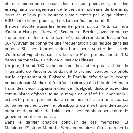
et ses camarades issus des milieux populaires, et des
enseignants ou ingénieurs de la centrale nucléaire de Brennilis,
issus de milieux plus bourgeois mais tentés par le gauchisme,
PSU et d'extrême-gauche, dans les années autour de 68.
Il nous raconte aussi les fêtes de plein air du Parti, au mois
d'août, à Huelgoat (Kervao), Scrignac et Berrien, avec kermesse
l'après-midi et fest-noz le soir, très populaires dans les années
60-70, avant de connaître une fréquentation plus réduite dans les
années 80, ses tournées des bars pour vendre les tickets
d'entrée et vignettes pour les fêtes du Parti, parfois plus de 100
dans une tournée, au prix de cuites carabinées.
Un jour, il vend 130 vignettes bon de soutien pour la Fête de
l'Humanité de Vincennes et devient le premier vendeur de billets
sur le département du Finistère: le Parti lui offre donc le voyage
en bus depuis Morlaix et l'entrée. Il retrouve à la fête de l'Huma à
Paris des vieux copains exilés de Huelgoat, discute avec des
communistes afghans, toute la magie de la fête! Le lendemain il
est invité par un parlementaire communiste à suivre une séance
du parlement européen à Strasbourg où il voit une délégation
afghane demander de l'aide pour ses combattants contre le
gouvernement communiste.
Dans le dernier chapitre conclusif de ces mémoires "Et
Maintenant?", Jean-Marie Le Scraigne montre qu'il n'a rien perdu