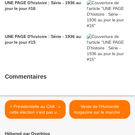
UNE PAGE D'histoire : Série - 1936 au
jour le jour #16
UNE PAGE D'histoire : Série - 1936 au
jour le jour #15
Commentaires
< Présidentielle au Chili : «
Vente de l'Humanité
cette élection n’est pas une
magazine sur le marché de
alternance, mais un choix
Morlaix ce samedi 15
entre deux voies
novembre 2025 par les
diamétralement opposées »
militantes du PCF >
Hébergé par Overblog