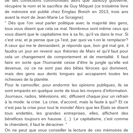
de ses convictions communistes alors que Sarkozy gouverne,
récupère le nom et le sacrifice de Guy Môquet (ce troisième livre
de mémoire est publié chez Emglao Breizh en 2013, trois ans
avant la mort de Jean-Marie Le Scraigne):
" Dès que l'on veut parler politique avec la majorité des gens,
tous vous disent que cela va mal. Nombreux sont même ceux qui
vous disent que le capitalisme tire à sa fin, qu'il va dans le mur. Si
c'est vrai, et je pense que ça l'est, par quoi va t-on le remplacer?
A ceux qui me le demandent, je réponds que, bon gré mal gré, il
faudra un jour en revenir aux théories de Marx et qu'il faut pour
cela un changement de comportement et de mentalité. Il faut
faire en sorte que l'humanité cesse d'être la jungle qu'elle est
devenue, où ce ne sont pas des bêtes féroces qui dominent,
mais des gens aux dents longues qui accaparent toutes les
richesses de la planète.
Pour le camoufler, pour endormir les opinions publiques, ils se
sont emparés en quelque sorte de tous les moyens d'information.
Journaux, radios, télévisions, etc, diffusent chaque jour un refrain
à la mode: la crise. La crise, d'accord, mais la faute à qui? Et ce
n'est pas la crise pour tout le monde! Alors que les États se disent
tous endettés, les grandes entreprises, elles, affichent des
bénéfices toujours en hausse. (...). Le capitalisme, c'est comme
le chiendent, il faut le déraciner. "
On ne peut que vous conseiller la lecture de ces mémoires de