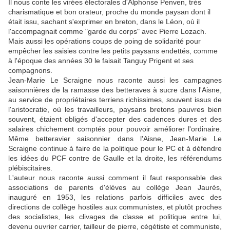
Il nous conte les virées électorales d'Alphonse Penven, très
charismatique et bon orateur, proche du monde paysan dont il
était issu, sachant s'exprimer en breton, dans le Léon, où il
l'accompagnait comme "garde du corps" avec Pierre Lozach.
Mais aussi les opérations coups de poing de solidarité pour
empêcher les saisies contre les petits paysans endettés, comme
à l'époque des années 30 le faisait Tanguy Prigent et ses
compagnons.
Jean-Marie Le Scraigne nous raconte aussi les campagnes
saisonnières de la ramasse des betteraves à sucre dans l'Aisne,
au service de propriétaires terriens richissimes, souvent issus de
l'aristocratie, où les travailleurs, paysans bretons pauvres bien
souvent, étaient obligés d'accepter des cadences dures et des
salaires chichement comptés pour pouvoir améliorer l'ordinaire.
Même betteravier saisonnier dans l'Aisne, Jean-Marie Le
Scraigne continue à faire de la politique pour le PC et à défendre
les idées du PCF contre de Gaulle et la droite, les référendums
plébiscitaires.
L'auteur nous raconte aussi comment il faut responsable des
associations de parents d'élèves au collège Jean Jaurès,
inauguré en 1953, les relations parfois difficiles avec des
directions de collège hostiles aux communistes, et plutôt proches
des socialistes, les clivages de classe et politique entre lui,
devenu ouvrier carrier, tailleur de pierre, cégétiste et communiste,