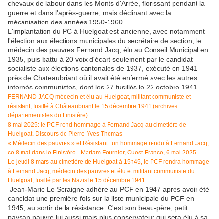
chevaux de labour dans les Monts d'Arrée, florissant pendant la
guerre et dans l'après-guerre, mais déclinant avec la
mécanisation des années 1950-1960.
L'implantation du PC à Huelgoat est ancienne, avec notamment
l'élection aux élections municipales du secrétaire de section, le
médecin des pauvres Fernand Jacq, élu au Conseil Municipal en
1935, puis battu à 20 voix d'écart seulement par le candidat
socialiste aux élections cantonales de 1937, exécuté en 1941
près de Chateaubriant où il avait été enfermé avec les autres
internés communistes, dont les 27 fusillés le 22 octobre 1941.
FERNAND JACQ médecin et élu au Huelgoat, militant communiste et
résistant, fusillé à Châteaubriant le 15 décembre 1941 (archives
départementales du Finistère)
8 mai 2025: le PCF rend hommage à Fernand Jacq au cimetière de
Huelgoat. Discours de Pierre-Yves Thomas
« Médecin des pauvres » et Résistant : un hommage rendu à Fernand Jacq,
ce 8 mai dans le Finistère - Mariam Fournier, Ouest-France, 6 mai 2025
Le jeudi 8 mars au cimetière de Huelgoat à 15h45, le PCF rendra hommage
à Fernand Jacq, médecin des pauvres et élu et militant communiste du
Huelgoat, fusillé par les Nazis le 15 décembre 1941
Jean-Marie Le Scraigne adhère au PCF en 1947 après avoir été
candidat une première fois sur la liste municipale du PCF en
1945, au sortir de la résistance. C'est son beau-père, petit
paysan pauvre lui aussi mais plus conservateur qui sera élu à sa