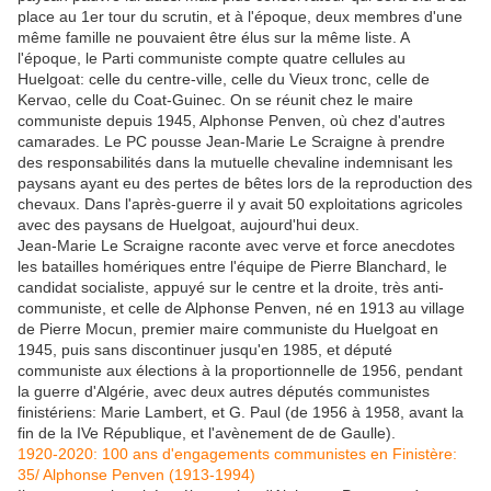
place au 1er tour du scrutin, et à l'époque, deux membres d'une
même famille ne pouvaient être élus sur la même liste. A
l'époque, le Parti communiste compte quatre cellules au
Huelgoat: celle du centre-ville, celle du Vieux tronc, celle de
Kervao, celle du Coat-Guinec. On se réunit chez le maire
communiste depuis 1945, Alphonse Penven, où chez d'autres
camarades. Le PC pousse Jean-Marie Le Scraigne à prendre
des responsabilités dans la mutuelle chevaline indemnisant les
paysans ayant eu des pertes de bêtes lors de la reproduction des
chevaux. Dans l'après-guerre il y avait 50 exploitations agricoles
avec des paysans de Huelgoat, aujourd'hui deux.
Jean-Marie Le Scraigne raconte avec verve et force anecdotes
les batailles homériques entre l'équipe de Pierre Blanchard, le
candidat socialiste, appuyé sur le centre et la droite, très anti-
communiste, et celle de Alphonse Penven, né en 1913 au village
de Pierre Mocun, premier maire communiste du Huelgoat en
1945, puis sans discontinuer jusqu'en 1985, et député
communiste aux élections à la proportionnelle de 1956, pendant
la guerre d'Algérie, avec deux autres députés communistes
finistériens: Marie Lambert, et G. Paul (de 1956 à 1958, avant la
fin de la IVe République, et l'avènement de de Gaulle).
1920-2020: 100 ans d'engagements communistes en Finistère:
35/ Alphonse Penven (1913-1994)