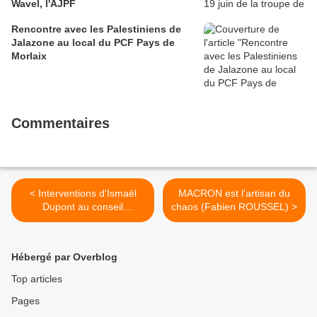
Wavel, l'AJPF
Rencontre avec les Palestiniens de
Jalazone au local du PCF Pays de
Morlaix
Commentaires
< Interventions d'Ismaël
MACRON est l'artisan du
Dupont au conseil
chaos (Fabien ROUSSEL) >
départemental du Finistère
du 15 octobre 2025: lutte
contre les extrêmes et
Hébergé par Overblog
diabolisation de la LFI,
logement, éducation
Top articles
Pages