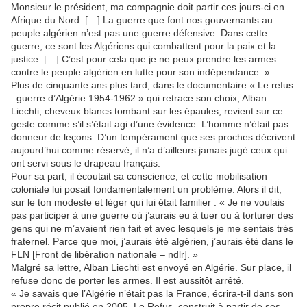
Monsieur le président, ma compagnie doit partir ces jours-ci en
Afrique du Nord. […] La guerre que font nos gouvernants au
peuple algérien n’est pas une guerre défensive. Dans cette
guerre, ce sont les Algériens qui combattent pour la paix et la
justice. […] C’est pour cela que je ne peux prendre les armes
contre le peuple algérien en lutte pour son indépendance. »
Plus de cinquante ans plus tard, dans le documentaire « Le refus
: guerre d’Algérie 1954-1962 » qui retrace son choix, Alban
Liechti, cheveux blancs tombant sur les épaules, revient sur ce
geste comme s’il s’était agi d’une évidence. L’homme n’était pas
donneur de leçons. D’un tempérament que ses proches décrivent
aujourd’hui comme réservé, il n’a d’ailleurs jamais jugé ceux qui
ont servi sous le drapeau français.
Pour sa part, il écoutait sa conscience, et cette mobilisation
coloniale lui posait fondamentalement un problème. Alors il dit,
sur le ton modeste et léger qui lui était familier : « Je ne voulais
pas participer à une guerre où j’aurais eu à tuer ou à torturer des
gens qui ne m’avaient rien fait et avec lesquels je me sentais très
fraternel. Parce que moi, j’aurais été algérien, j’aurais été dans le
FLN [Front de libération nationale – ndlr]. »
Malgré sa lettre, Alban Liechti est envoyé en Algérie. Sur place, il
refuse donc de porter les armes. Il est aussitôt arrêté.
« Je savais que l’Algérie n’était pas la France, écrira-t-il dans son
propre récit publié en 2005, Le Refus, construit à partir de ses