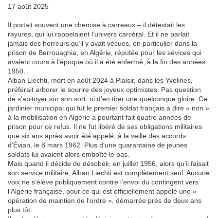
17 août 2025
Il portait souvent une chemise à carreaux – il détestait les
rayures, qui lui rappelaient l’univers carcéral. Et il ne parlait
jamais des horreurs qu’il y avait vécues, en particulier dans la
prison de Berrouaghia, en Algérie, réputée pour les sévices qui
avaient cours à l’époque où il a été enfermé, à la fin des années
1950.
Alban Liechti, mort en août 2024 à Plaisir, dans les Yvelines,
préférait arborer le sourire des joyeux optimistes. Pas question
de s’apitoyer sur son sort, ni d’en tirer une quelconque gloire. Ce
jardinier municipal qui fut le premier soldat français à dire « non »
à la mobilisation en Algérie a pourtant fait quatre années de
prison pour ce refus. Il ne fut libéré de ses obligations militaires
que six ans après avoir été appelé, à la veille des accords
d’Évian, le 8 mars 1962. Plus d’une quarantaine de jeunes
soldats lui avaient alors emboîté le pas.
Mais quand il décide de désobéir, en juillet 1956, alors qu’il faisait
son service militaire, Alban Liechti est complètement seul. Aucune
voix ne s’élève publiquement contre l’envoi du contingent vers
l’Algérie française, pour ce qui est officiellement appelé une «
opération de maintien de l’ordre », démarrée près de deux ans
plus tôt.