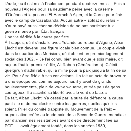
l’Aude, où il est mis à l’isolement pendant quatorze mois… Puis à
nouveau l’Algérie pour sa deuxième peine avec la caserne
d’Orléans et la prison d’El-Harrach à Alger, et la Corse pour finir
avec le camp de Casabianda. Aucun autre « soldat du refus »
n’aura payé aussi cher sa décision de ne pas participer à la
guerre menée par l’État français.
Une vie dédiée à la cause pacifiste
À Trappes, où il s’installe avec Yolande au retour d’Algérie, Alban
Liechti est devenu une figure locale bien connue. Le couple vivait
dans le quartier des Merisiers, où il obtient un premier logement
social dès 1962. « Je l’ai connu bien avant que je sois maire, dit
aujourd’hui le premier édile, Ali Rabeh (Génération·s). C’était
quelqu’un d’admirable, qui a milité pour la paix jusqu’à la fin de sa
vie. Pour être fidèle à ses convictions, il a fait un acte de bravoure
à une époque où, comme aujourd’hui, il y avait de grands
bouleversements, plein de va-t-en-guerre, et très peu de gens
courageux. Il a sacrifié sa liberté avec le vent de face. »
De fait, Alban Liechti n’a cessé par la suite de défendre la cause
pacifiste et de manifester contre les guerres, quelles qu’elles
soient. Pilier du comité trappiste du Mouvement de la Paix –
organisation créée au lendemain de la Seconde Guerre mondiale
par d’ancien·nes résistant·es avant d’être directement liée au
PCF – il avait également fondé, dans les années 1980,