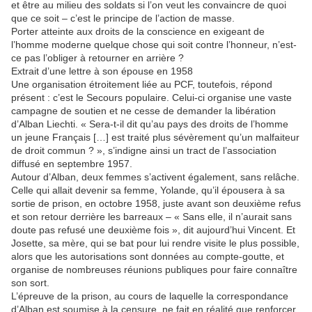
et être au milieu des soldats si l’on veut les convaincre de quoi
que ce soit – c’est le principe de l’action de masse.
Porter atteinte aux droits de la conscience en exigeant de
l’homme moderne quelque chose qui soit contre l’honneur, n’est-
ce pas l’obliger à retourner en arrière ?
Extrait d’une lettre à son épouse en 1958
Une organisation étroitement liée au PCF, toutefois, répond
présent : c’est le Secours populaire. Celui-ci organise une vaste
campagne de soutien et ne cesse de demander la libération
d’Alban Liechti. « Sera-t-il dit qu’au pays des droits de l’homme
un jeune Français […] est traité plus sévèrement qu’un malfaiteur
de droit commun ? », s’indigne ainsi un tract de l’association
diffusé en septembre 1957.
Autour d’Alban, deux femmes s’activent également, sans relâche.
Celle qui allait devenir sa femme, Yolande, qu’il épousera à sa
sortie de prison, en octobre 1958, juste avant son deuxième refus
et son retour derrière les barreaux – « Sans elle, il n’aurait sans
doute pas refusé une deuxième fois », dit aujourd’hui Vincent. Et
Josette, sa mère, qui se bat pour lui rendre visite le plus possible,
alors que les autorisations sont données au compte-goutte, et
organise de nombreuses réunions publiques pour faire connaître
son sort.
L’épreuve de la prison, au cours de laquelle la correspondance
d’Alban est soumise à la censure, ne fait en réalité que renforcer