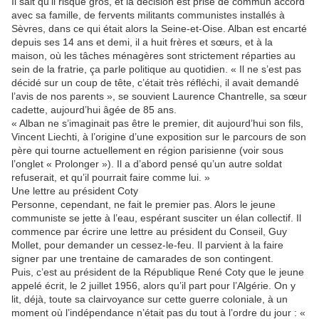
Il sait qu’il risque gros, et la décision est prise de commun accord
avec sa famille, de fervents militants communistes installés à
Sèvres, dans ce qui était alors la Seine-et-Oise. Alban est encarté
depuis ses 14 ans et demi, il a huit frères et sœurs, et à la
maison, où les tâches ménagères sont strictement réparties au
sein de la fratrie, ça parle politique au quotidien. « Il ne s’est pas
décidé sur un coup de tête, c’était très réfléchi, il avait demandé
l’avis de nos parents », se souvient Laurence Chantrelle, sa sœur
cadette, aujourd’hui âgée de 85 ans.
« Alban ne s’imaginait pas être le premier, dit aujourd’hui son fils,
Vincent Liechti, à l’origine d’une exposition sur le parcours de son
père qui tourne actuellement en région parisienne (voir sous
l’onglet « Prolonger »). Il a d’abord pensé qu’un autre soldat
refuserait, et qu’il pourrait faire comme lui. »
Une lettre au président Coty
Personne, cependant, ne fait le premier pas. Alors le jeune
communiste se jette à l’eau, espérant susciter un élan collectif. Il
commence par écrire une lettre au président du Conseil, Guy
Mollet, pour demander un cessez-le-feu. Il parvient à la faire
signer par une trentaine de camarades de son contingent.
Puis, c’est au président de la République René Coty que le jeune
appelé écrit, le 2 juillet 1956, alors qu’il part pour l’Algérie. On y
lit, déjà, toute sa clairvoyance sur cette guerre coloniale, à un
moment où l’indépendance n’était pas du tout à l’ordre du jour : «