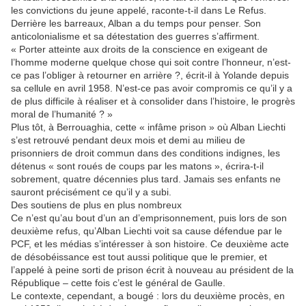
les convictions du jeune appelé, raconte-t-il dans Le Refus.
Derrière les barreaux, Alban a du temps pour penser. Son
anticolonialisme et sa détestation des guerres s’affirment.
« Porter atteinte aux droits de la conscience en exigeant de
l’homme moderne quelque chose qui soit contre l’honneur, n’est-
ce pas l’obliger à retourner en arrière ?, écrit-il à Yolande depuis
sa cellule en avril 1958. N’est-ce pas avoir compromis ce qu’il y a
de plus difficile à réaliser et à consolider dans l’histoire, le progrès
moral de l’humanité ? »
Plus tôt, à Berrouaghia, cette « infâme prison » où Alban Liechti
s’est retrouvé pendant deux mois et demi au milieu de
prisonniers de droit commun dans des conditions indignes, les
détenus « sont roués de coups par les matons », écrira-t-il
sobrement, quatre décennies plus tard. Jamais ses enfants ne
sauront précisément ce qu’il y a subi.
Des soutiens de plus en plus nombreux
Ce n’est qu’au bout d’un an d’emprisonnement, puis lors de son
deuxième refus, qu’Alban Liechti voit sa cause défendue par le
PCF, et les médias s’intéresser à son histoire. Ce deuxième acte
de désobéissance est tout aussi politique que le premier, et
l’appelé à peine sorti de prison écrit à nouveau au président de la
République – cette fois c’est le général de Gaulle.
Le contexte, cependant, a bougé : lors du deuxième procès, en