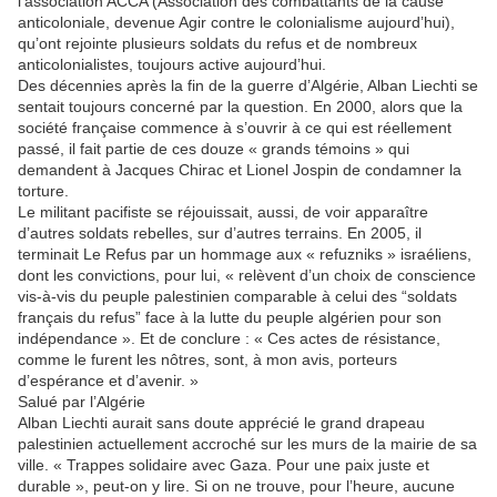
l’association ACCA (Association des combattants de la cause
anticoloniale, devenue Agir contre le colonialisme aujourd’hui),
qu’ont rejointe plusieurs soldats du refus et de nombreux
anticolonialistes, toujours active aujourd’hui.
Des décennies après la fin de la guerre d’Algérie, Alban Liechti se
sentait toujours concerné par la question. En 2000, alors que la
société française commence à s’ouvrir à ce qui est réellement
passé, il fait partie de ces douze « grands témoins » qui
demandent à Jacques Chirac et Lionel Jospin de condamner la
torture.
Le militant pacifiste se réjouissait, aussi, de voir apparaître
d’autres soldats rebelles, sur d’autres terrains. En 2005, il
terminait Le Refus par un hommage aux « refuzniks » israéliens,
dont les convictions, pour lui, « relèvent d’un choix de conscience
vis-à-vis du peuple palestinien comparable à celui des “soldats
français du refus” face à la lutte du peuple algérien pour son
indépendance ». Et de conclure : « Ces actes de résistance,
comme le furent les nôtres, sont, à mon avis, porteurs
d’espérance et d’avenir. »
Salué par l’Algérie
Alban Liechti aurait sans doute apprécié le grand drapeau
palestinien actuellement accroché sur les murs de la mairie de sa
ville. « Trappes solidaire avec Gaza. Pour une paix juste et
durable », peut-on y lire. Si on ne trouve, pour l’heure, aucune