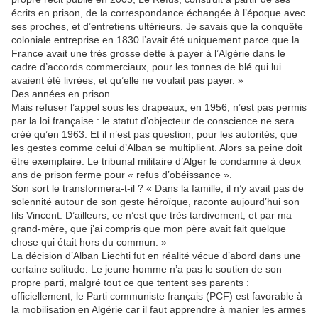
écrits en prison, de la correspondance échangée à l’époque avec
ses proches, et d’entretiens ultérieurs. Je savais que la conquête
coloniale entreprise en 1830 l’avait été uniquement parce que la
France avait une très grosse dette à payer à l’Algérie dans le
cadre d’accords commerciaux, pour les tonnes de blé qui lui
avaient été livrées, et qu’elle ne voulait pas payer. »
Des années en prison
Mais refuser l’appel sous les drapeaux, en 1956, n’est pas permis
par la loi française : le statut d’objecteur de conscience ne sera
créé qu’en 1963. Et il n’est pas question, pour les autorités, que
les gestes comme celui d’Alban se multiplient. Alors sa peine doit
être exemplaire. Le tribunal militaire d’Alger le condamne à deux
ans de prison ferme pour « refus d’obéissance ».
Son sort le transformera-t-il ? « Dans la famille, il n’y avait pas de
solennité autour de son geste héroïque, raconte aujourd’hui son
fils Vincent. D’ailleurs, ce n’est que très tardivement, et par ma
grand-mère, que j’ai compris que mon père avait fait quelque
chose qui était hors du commun. »
La décision d’Alban Liechti fut en réalité vécue d’abord dans une
certaine solitude. Le jeune homme n’a pas le soutien de son
propre parti, malgré tout ce que tentent ses parents :
officiellement, le Parti communiste français (PCF) est favorable à
la mobilisation en Algérie car il faut apprendre à manier les armes