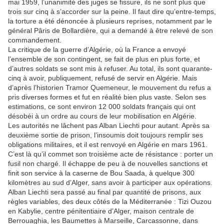
mai 1959, l’unanimité des juges se fissure, ils ne sont plus que
trois sur cinq à s’accorder sur la peine. Il faut dire qu’entre-temps,
la torture a été dénoncée à plusieurs reprises, notamment par le
général Pâris de Bollardière, qui a demandé à être relevé de son
commandement.
La critique de la guerre d’Algérie, où la France a envoyé
l’ensemble de son contingent, se fait de plus en plus forte, et
d’autres soldats se sont mis à refuser. Au total, ils sont quarante-
cinq à avoir, publiquement, refusé de servir en Algérie. Mais
d’après l’historien Tramor Quemeneur, le mouvement du refus a
pris diverses formes et fut en réalité bien plus vaste. Selon ses
estimations, ce sont environ 12 000 soldats français qui ont
désobéi à un ordre au cours de leur mobilisation en Algérie.
Les autorités ne lâchent pas Alban Liechti pour autant. Après sa
deuxième sortie de prison, l’insoumis doit toujours remplir ses
obligations militaires, et il est renvoyé en Algérie en mars 1961.
C’est là qu’il commet son troisième acte de résistance : porter un
fusil non chargé. Il échappe de peu à de nouvelles sanctions et
finit son service à la caserne de Bou Saada, à quelque 300
kilomètres au sud d’Alger, sans avoir à participer aux opérations.
Alban Liechti sera passé au final par quantité de prisons, aux
règles variables, des deux côtés de la Méditerranée : Tizi Ouzou
en Kabylie, centre pénitentiaire d’Alger, maison centrale de
Berrouaghia, les Baumettes à Marseille, Carcassonne, dans